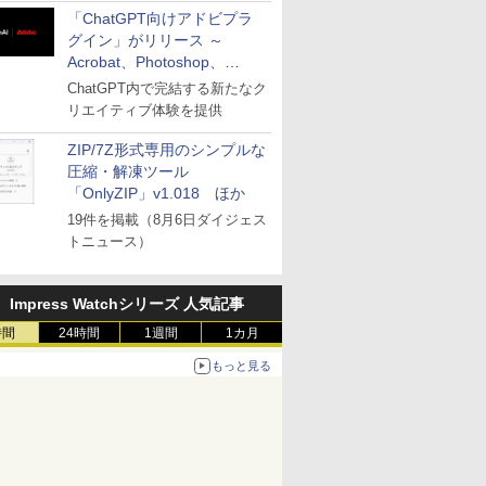
「ChatGPT向けアドビプラ
グイン」がリリース ～
Acrobat、Photoshop、
Premiereなどの機能を1つの
ChatGPT内で完結する新たなク
プラグインに統合
リエイティブ体験を提供
ZIP/7Z形式専用のシンプルな
圧縮・解凍ツール
「OnlyZIP」v1.018 ほか
19件を掲載（8月6日ダイジェス
トニュース）
Impress Watchシリーズ 人気記事
時間
24時間
1週間
1カ月
もっと見る