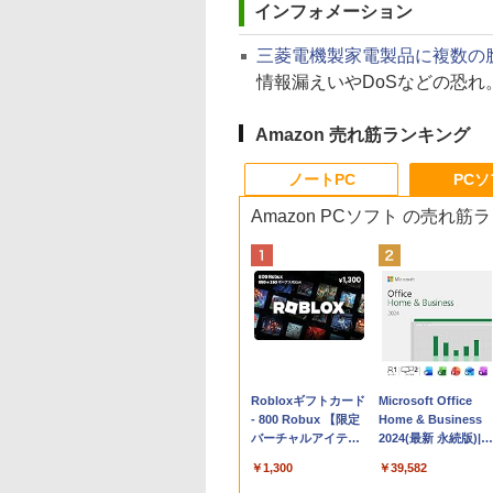
インフォメーション
三菱電機製家電製品に複数の
情報漏えいやDoSなどの恐
Amazon 売れ筋ランキング
ノートPC
PC
Amazon PCソフト の売れ筋
Apple 2026
Robloxギフトカード
tomtoc 360°保護
Microsoft Office
MacBook Neo A18
- 800 Robux 【限定
15.6 16インチ パソ
Home & Business
Proチップ搭載13イ
バーチャルアイテム
ンケース Dell NEC
2024(最新 永続版)|オ
ンチノートブック：
を含む】 【オンライ
Lavie ASUS HP
ンラインコード
￥162,598
￥1,300
￥2,952
￥39,582
AIとApple
ンゲームコード】 ロ
dynabook Lenovo
版|Windows11、