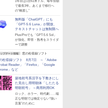
1年目は1台61米ドル、毎年倍額
で最長3年。あくまで移行へ
の“橋渡し”
無料版「ChatGPT」にも
「GPT-5.6 Luna」が開放、
テキストチャットは無制限へ
Plus/Proでも「GPT-5.6 Sol」
が強化、即答・熟考をスライダ
ーで調整
窓の杜収録ソフト
ップデート情報
の杜収録ソフト 8月7日 ～「Adobe
robat Reader」「Firefox」「Google
hrome」など
築地初号系活字を下敷きにし
た見出し用明朝体「したたる
明朝初号」 ～商用利用OK
ロック、ホラー、時代劇……端
正な明朝では物足りない“強い
言葉”のために