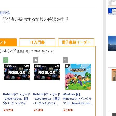
脆弱性
れ。開発者が提供する情報の確認を推奨
ソフト
IT入門書
電子書籍リーダー
ランキング
更新日時：2026/08/07 12:05
Apple 2026
Robloxギフトカード
【Amazon.co.jp限
Robloxギフトカード
FMV ノートパソコン
Windows版 |
コ
MacBook Air M5チ
- 2,000 Robux 【限
定】 HP ノートパソ
- 1000 Robux 【限定
WE1-K3 (MS 365
Minecraft (マインクラ
ップ搭載13インチノ
定バーチャルアイテ
コン 15-fd 15.6イン
バーチャルアイテム
Personal/Copilotキー
フト): Java & Bedrock
ートブック：AIと
ムを含む】 【オンラ
チ 16GBメモリ
を含む】 【オンライ
搭載/Win 11/15.6
Edition | オンラインコ
￥298,901
￥3,200
￥129,800
￥1,600
￥139,880
￥3,600
Apple Intelligence、
インゲームコード】
512GB SSD インテ
ンゲームコード】 ロ
型/Core i5/16GB/SSD
ード版