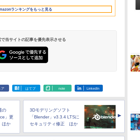
13.6インチLiquid
ロブロックス | オン
ル Core 5
ブロックス |オンライ
512GB/ホワイト)
Retinaディスプレ
ラインコード版
ンコード版
FMVWK3E15W_AZ
mazonランキングをもっと見る
イ、24GBユニファイ
ドメモリ、1TB SSD
ストレージ、12MPセ
ンターフレームカメ
ラ、日本語キーボー
ド、Touch ID - ミッ
 検索で当サイトの記事を優先表示させる
ドナイト
ClaudeCode いちば
Kindle Paperwhite
1冊ですべて身につく
Amazon Kindle
FM TOWNS ハイパ
New Amazon Kindle
んやさしい 教科書:
シグニチャーエディ
HTML & CSSとWeb
Colorsoft | 16GBス
ー・カタログ: 本体ハ
Scribe Colorsoft | 11
非エンジニア 初心者
ション (32GB) 7イン
デザイン入門講座
トレージ、防水、7イ
ードウェア・市販ソフ
インチカラーディスプ
ェア
はてブ
note
LinkedIn
持
素人 でも安心 使い方
チディスプレイ、明
［第2版］
ンチカラーディスプ
トウェアのパーフェク
レイ、64GBストレー
￥99
￥27,980
￥2,326
￥31,980
￥1,600
￥115,980
ン
マニュアル AI副業に
るさ自動調整、色調
レイ、色調調節ライ
トリストと最新エミュ
ジ、ノート機能搭載、
もコンテンツ作成に
調節ライト、12週間
ト、最大8週間持続バ
レータ紹介
明るさ自動調整、色調
もKindle出版にも！
持続バッテリー、広
ッテリー、広告無
調節ライト、プレミア
週の
3Dモデリングソフト
な
非エンジニアのため
告なし、メタリック
し、ブラック (2025
ムペン付き、グラファ
▲
のAIコーディング入
ブラック
年発売)
イト
pace」更
「Blender」v3.3.4 LTSに
門シリーズ
 ほか
セキュリティ修正 ほか