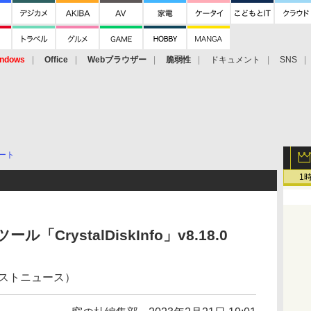
ndows
Office
Webブラウザー
脆弱性
ドキュメント
SNS
ート
1
「CrystalDiskInfo」v8.18.0
ェストニュース）