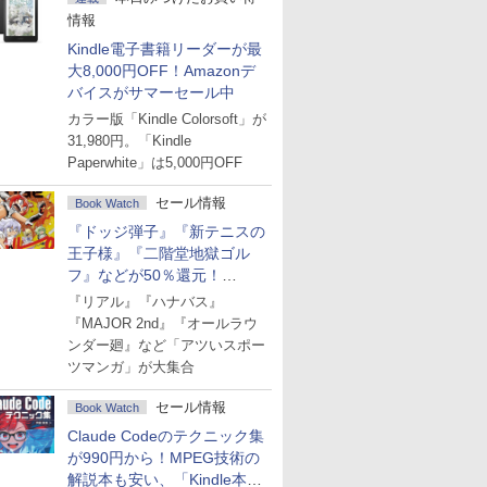
情報
Kindle電子書籍リーダーが最
大8,000円OFF！Amazonデ
バイスがサマーセール中
カラー版「Kindle Colorsoft」が
31,980円。「Kindle
Paperwhite」は5,000円OFF
セール情報
Book Watch
『ドッジ弾子』『新テニスの
王子様』『二階堂地獄ゴル
フ』などが50％還元！
Amazonマンガ週末セール
『リアル』『ハナバス』
『MAJOR 2nd』『オールラウ
ンダー廻』など「アツいスポー
ツマンガ」が大集合
セール情報
Book Watch
Claude Codeのテクニック集
が990円から！MPEG技術の
解説本も安い、「Kindle本サ