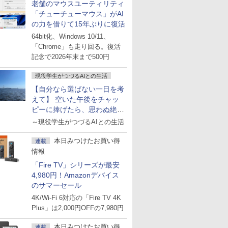
老舗のマウスユーティリティ
「チューチューマウス」がAI
の力を借りて15年ぶりに復活
64bit化、Windows 10/11、
「Chrome」も走り回る。復活
記念で2026年末まで500円
現役学生がつづるAIとの生活
【自分なら選ばない一日を考
えて】 空いた午後をチャッ
ピーに捧げたら、思わぬ絶景
に出会った話
～現役学生がつづるAIとの生活
本日みつけたお買い得
連載
情報
「Fire TV」シリーズが最安
4,980円！Amazonデバイス
のサマーセール
4K/Wi-Fi 6対応の「Fire TV 4K
Plus」は2,000円OFFの7,980円
本日みつけたお買い得
連載