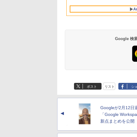
Intelligence、Liquid
ブロックス | オンラ
対応
10/mac対応|PC2台
Retinaディスプレ
インコード版
A
イ、8GBメモリ、
512GB SSD、1080p
FaceTime HDカメ
ラ、Touch ID - イン
ディゴ + 3年延長
AppleCare+ for 13イ
Google
ンチMacBook
Neo(A18 Pro)|ダウン
ロード版
生成AIパスポート公
Amazon Kindle
AIイラスト表現辞典:
Amazon Kindle - 目
式テキスト 第４版
Paperwhite (16GB)
思い通りの絵を引き
に優しい、かさばら
7インチディスプレ
出す プロンプトの言
ない、大きな画面で
￥1,766
ポスト
リスト
シ
イ、色調調節ライ
葉 AI画像生成シリー
読みやすい、6週間
￥22,980
￥480
￥16,980
ト、12週間持続バッ
ズ (はぴーイラスト
続バッテリー、6イ
テリー、広告なし、
Labo)
チディスプレイ電子
ブラック
書籍リーダー、ブラ
Googleが2月12日
ック、16GB、広告
▲
し
「Google Works
新点まとめを公開