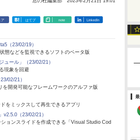
窓の杜編集部
2023年2月21日 19:01
ェア
はてブ
note
LinkedIn
Beta5（23/02/19）
康状態などを監視できるソフトのベータ版
ュール」（23/02/21）
いる現象を回避
（23/02/21）
リを開発可能なフレームワークのアルファ版
最
ンドをミックスして再生できるアプリ
」v2.5.0（23/02/21）
ョンスライドを作成できる「Visual Studio Cod