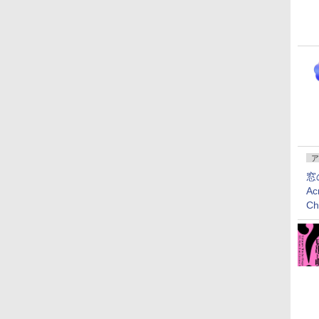
ア
窓
Ac
C