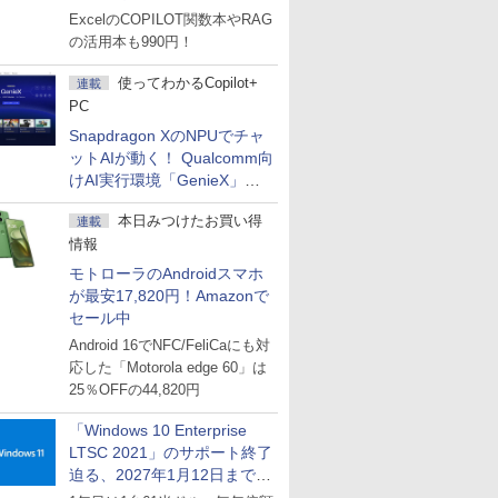
マーセール」第2弾開始！
ExcelのCOPILOT関数本やRAG
の活用本も990円！
使ってわかるCopilot+
連載
PC
Snapdragon XのNPUでチャ
ットAIが動く！ Qualcomm向
けAI実行環境「GenieX」を
試してみた
本日みつけたお買い得
連載
情報
モトローラのAndroidスマホ
が最安17,820円！Amazonで
セール中
Android 16でNFC/FeliCaにも対
応した「Motorola edge 60」は
25％OFFの44,820円
「Windows 10 Enterprise
LTSC 2021」のサポート終了
迫る、2027年1月12日まで
～ESUは9月1日から販売