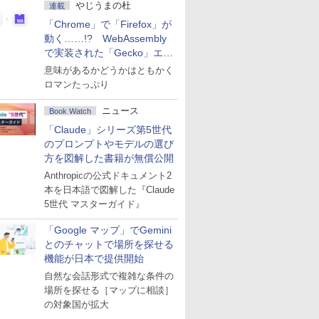
やじうまの杜
連載
「Chrome」で「Firefox」が
動く……!? WebAssembly
で実装された「Gecko」エン
ジン
意味があるかどうかはともかく
ロマンたっぷり
ニュース
Book Watch
「Claude」シリーズ第5世代
のプロンプトやモデルの選び
方を図解した書籍が無償公開
Anthropicの公式ドキュメント2
本を日本語で図解した『Claude
5世代 マスターガイド』
「Google マップ」でGemini
とのチャットで場所を探せる
機能が日本で提供開始
自然な会話形式で複雑な条件の
場所を探せる［マップに相談］
の対象国が拡大