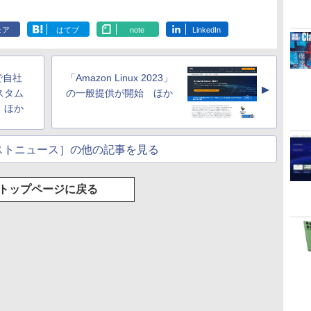
んやさしい 教科書:
シグニチャーエディ
HTML & CSSとWeb
Colorsoft | 16GBス
ー・カタログ: 本体ハ
Scribe Colorsoft | 11
非エンジニア 初心者
ション (32GB) 7イン
デザイン入門講座
トレージ、防水、7イ
ードウェア・市販ソフ
インチカラーディスプ
ェア
はてブ
note
LinkedIn
持
素人 でも安心 使い方
チディスプレイ、明
［第2版］
ンチカラーディスプ
トウェアのパーフェク
レイ、64GBストレー
￥99
￥27,980
￥1,292
￥31,980
￥1,600
￥115,980
ン
マニュアル AI副業に
るさ自動調整、色調
レイ、色調調節ライ
トリストと最新エミュ
ジ、ノート機能搭載、
もコンテンツ作成に
調節ライト、12週間
ト、最大8週間持続バ
レータ紹介
明るさ自動調整、色調
もKindle出版にも！
持続バッテリー、広
ッテリー、広告無
調節ライト、プレミア
」で自社
「Amazon Linux 2023」
な
非エンジニアのため
告なし、メタリック
し、ブラック (2025
ムペン付き、グラファ
▲
のAIコーディング入
ブラック
年発売)
イト
スタム
の一般提供が開始 ほか
門シリーズ
 ほか
ストニュース］の他の記事を見る
トップページに戻る