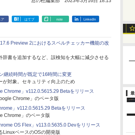
窓の杜編集部
2023年3月16日 18:13
ェア
はてブ
note
LinkedIn
udio」v17.6 Preview 2におけるスペルチェッカー機能の改
外辞書を追加するなど、誤検知を大幅に減少させる
ッション継続時間が既定で16時間に変更
ーが対象。セキュリティ向上のため
e Chrome」v112.0.5615.29 Betaをリリース
最
oogle Chrome」のベータ版
rome」v112.0.5615.29 Betaをリリース
e Chrome」のベータ版
rome OS Flex」v113.0.5635.0 Devをリリース
とするLinuxベースのOSの開発版