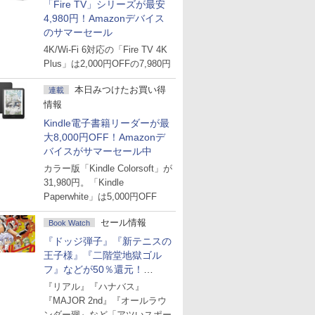
「Fire TV」シリーズが最安
4,980円！Amazonデバイス
のサマーセール
4K/Wi-Fi 6対応の「Fire TV 4K
Plus」は2,000円OFFの7,980円
本日みつけたお買い得
連載
情報
Kindle電子書籍リーダーが最
大8,000円OFF！Amazonデ
バイスがサマーセール中
カラー版「Kindle Colorsoft」が
31,980円。「Kindle
Paperwhite」は5,000円OFF
セール情報
Book Watch
『ドッジ弾子』『新テニスの
王子様』『二階堂地獄ゴル
フ』などが50％還元！
Amazonマンガ週末セール
『リアル』『ハナバス』
『MAJOR 2nd』『オールラウ
ンダー廻』など「アツいスポー