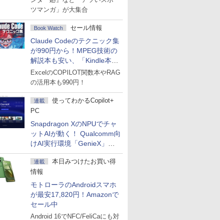
ツマンガ」が大集合
セール情報
Book Watch
Claude Codeのテクニック集
が990円から！MPEG技術の
解説本も安い、「Kindle本サ
マーセール」第2弾開始！
ExcelのCOPILOT関数本やRAG
の活用本も990円！
使ってわかるCopilot+
連載
PC
Snapdragon XのNPUでチャ
ットAIが動く！ Qualcomm向
けAI実行環境「GenieX」を
試してみた
本日みつけたお買い得
連載
情報
モトローラのAndroidスマホ
が最安17,820円！Amazonで
セール中
Android 16でNFC/FeliCaにも対