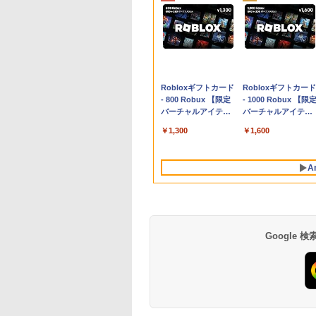
Apple 2026
Robloxギフトカード
tomtoc 360°保護
Robloxギフトカード
MacBook Neo A18
- 800 Robux 【限定
15.6 16インチ パソ
- 1000 Robux 【限
Proチップ搭載13イ
バーチャルアイテム
ンケース Dell NEC
バーチャルアイテム
ンチノートブック：
を含む】 【オンライ
Lavie ASUS HP
を含む】 【オンライ
￥162,598
￥1,300
￥2,952
￥1,600
AIとApple
ンゲームコード】 ロ
dynabook Lenovo
ンゲームコード】 ロ
Intelligence、Liquid
ブロックス | オンラ
対応
ブロックス |オンラ
Retinaディスプレ
インコード版
ンコード版
A
イ、8GBメモリ、
512GB SSD、1080p
FaceTime HDカメ
ラ、Touch ID - イン
ディゴ + 3年延長
AppleCare+ for 13イ
Google
ンチMacBook
Neo(A18 Pro)|ダウン
ロード版
生成AIパスポート公
Amazon Kindle
AIイラスト表現辞典:
Amazon Kindle - 目