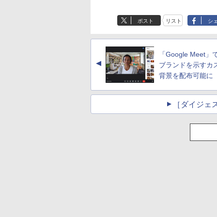
式テキスト 第４版
Paperwhite (16GB)
思い通りの絵を引き
に優しい、かさばら
7インチディスプレ
出す プロンプトの言
ない、大きな画面で
￥1,766
ポスト
リスト
シ
イ、色調調節ライ
葉 AI画像生成シリー
読みやすい、6週間
￥22,980
￥480
￥16,980
ト、12週間持続バッ
ズ (はぴーイラスト
続バッテリー、6イ
テリー、広告なし、
Labo)
チディスプレイ電子
ブラック
書籍リーダー、ブラ
「Google Meet
ック、16GB、広告
▲
し
ブランドを示すカ
背景を配布可能に
［ダイジェ