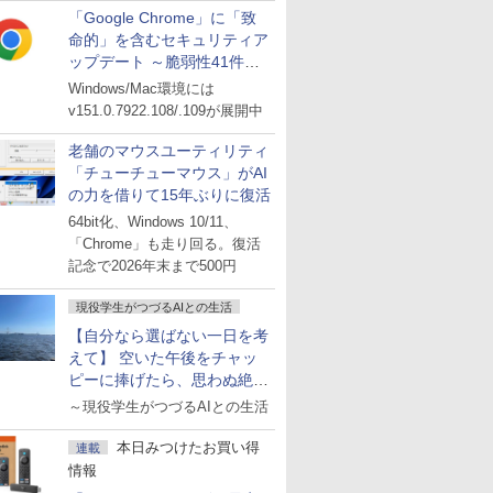
「Google Chrome」に「致
命的」を含むセキュリティア
ップデート ～脆弱性41件に
対処
Windows/Mac環境には
v151.0.7922.108/.109が展開中
老舗のマウスユーティリティ
「チューチューマウス」がAI
の力を借りて15年ぶりに復活
64bit化、Windows 10/11、
「Chrome」も走り回る。復活
記念で2026年末まで500円
現役学生がつづるAIとの生活
【自分なら選ばない一日を考
えて】 空いた午後をチャッ
ピーに捧げたら、思わぬ絶景
に出会った話
～現役学生がつづるAIとの生活
本日みつけたお買い得
連載
情報