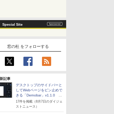
Special Site
窓の杜 をフォローする
新記事
デスクトップのサイドバーと
してWebページをピン止めで
きる「Demobar」v1.1.0 ほ
か
17件を掲載（8月7日のダイジェ
ストニュース）