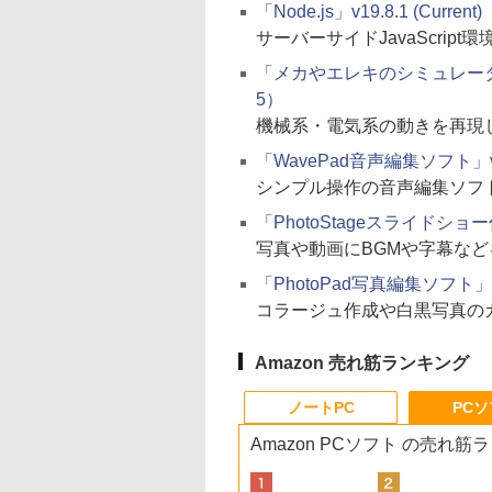
「Node.js」v19.8.1 (Current
サーバーサイドJavaScript
「メカやエレキのシミュレータ（機械
5）
機械系・電気系の動きを再現
「WavePad音声編集ソフト」v17
シンプル操作の音声編集ソフ
「PhotoStageスライドショー作
写真や動画にBGMや字幕な
「PhotoPad写真編集ソフト」v1
コラージュ作成や白黒写真の
Amazon 売れ筋ランキング
ノートPC
PC
Amazon PCソフト の売れ筋