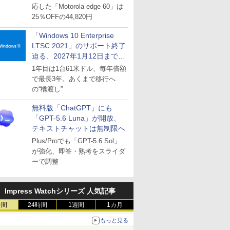
応した「Motorola edge 60」は
25％OFFの44,820円
「Windows 10 Enterprise
LTSC 2021」のサポート終了
迫る、2027年1月12日まで
～ESUは9月1日から販売
1年目は1台61米ドル、毎年倍額
で最長3年。あくまで移行へ
の“橋渡し”
無料版「ChatGPT」にも
「GPT-5.6 Luna」が開放、
テキストチャットは無制限へ
Plus/Proでも「GPT-5.6 Sol」
が強化、即答・熟考をスライダ
ーで調整
Impress Watchシリーズ 人気記事
時間
24時間
1週間
1カ月
もっと見る