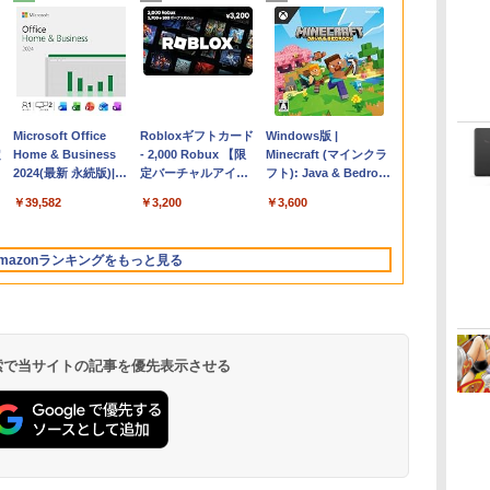
Apple 2026
Microsoft Office
【Amazon.co.jp限
Robloxギフトカード
FMV ノートパソコン
Windows版 |
コ
定
MacBook Air M5チ
Home & Business
定】 HP ノートパソ
- 2,000 Robux 【限
WE1-K3 (MS 365
Minecraft (マインクラ
ップ搭載13インチノ
2024(最新 永続版)|オ
コン 15-fd 15.6イン
定バーチャルアイテ
Personal/Copilotキー
フト): Java & Bedrock
ートブック：AIと
ンラインコード
チ 16GBメモリ
ムを含む】 【オンラ
搭載/Win 11/15.6
Edition | オンラインコ
￥261,414
￥39,582
￥129,800
￥3,200
￥139,880
￥3,600
Apple Intelligence、
版|Windows11、
512GB SSD インテ
インゲームコード】
型/Core i5/16GB/SSD
ード版
イ
13.6インチLiquid
10/mac対応|PC2台
ル Core 5
ロブロックス | オン
512GB/ホワイト)
Retinaディスプレ
ラインコード版
FMVWK3E15W_AZ
mazonランキングをもっと見る
イ、16GBユニファイ
ドメモリ、1TB SSD
ストレージ、12MPセ
ンターフレームカメ
ラ、日本語キーボー
ド、Touch ID - シル
 検索で当サイトの記事を優先表示させる
バー
ClaudeCode いちば
Kindle Paperwhite
1冊ですべて身につく
Amazon Kindle
FM TOWNS ハイパ
New Amazon Kindle