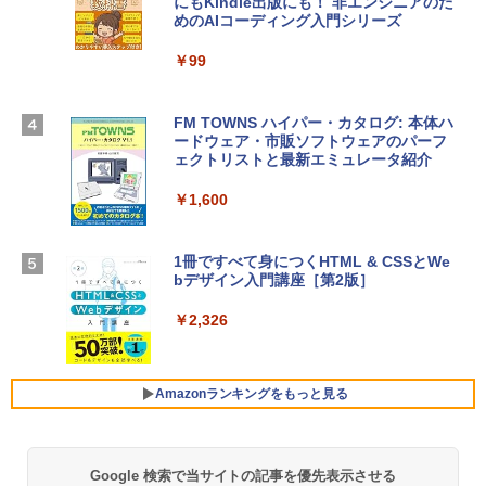
にもKindle出版にも！ 非エンジニアのた
4(最新 永続版)|オンラインコード版|Wind
めのAIコーディング入門シリーズ
Apple 2026 MacBook Air M5チップ搭載
ows11、10/mac対応|PC2台
13インチノートブック：AIとApple Intell
igence、13.6インチLiquid Retinaディ
￥99
￥39,582
スプレイ、24GBユニファイドメモリ、1
TB SSD、12MPセンターフレームカメ
ラ、Touch ID - ミッドナイト + 3年延長
FM TOWNS ハイパー・カタログ: 本体ハ
Robloxギフトカード - 1000 Robux 【限
AppleCare+ for 13インチMacBook Air
ードウェア・市販ソフトウェアのパーフ
定バーチャルアイテムを含む】 【オンラ
(M5)|ダウンロード版
ェクトリストと最新エミュレータ紹介
インゲームコード】 ロブロックス |オン
ラインコード版
￥347,600
￥1,600
￥1,600
【Amazon.co.jp限定】 HP ノートパソコ
1冊ですべて身につくHTML & CSSとWe
ン 15-fd 15.6インチ 16GBメモリ 512GB
bデザイン入門講座［第2版］
Microsoft Office Home 2024(最新 永続
SSD インテル Core 5
版)|オンラインコード版|Windows11、1
0/mac対応|PC2台
￥2,326
￥129,800
￥37,224
FMV ノートパソコン WE1-K3 (MS 365 P
Amazonランキングをもっと見る
ersonal/Copilotキー搭載/Win 11/15.6型/
Core i5/16GB/SSD 512GB/ホワイト) FM
VWK3E15W_AZ
Google 検索で当サイトの記事を優先表示させる
Amazon Kindle Paperwhite (16GB) 7イ