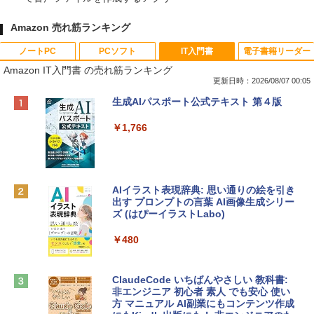
Amazon 売れ筋ランキング
ノートPC
PCソフト
IT入門書
電子書籍リーダー
Amazon IT入門書 の売れ筋ランキング
更新日時：2026/08/07 00:05
Apple 2026 MacBook Neo A18 Proチッ
Robloxギフトカード - 800 Robux 【限
生成AIパスポート公式テキスト 第４版
プ搭載13インチノートブック：AIとAppl
定バーチャルアイテムを含む】 【オンラ
e Intelligence、Liquid Retinaディスプ
インゲームコード】 ロブロックス | オン
￥1,766
レイ、8GBメモリ、512GB SSD、1080p
ラインコード版
FaceTime HDカメラ、Touch ID - インデ
ィゴ + 3年延長 AppleCare+ for 13インチ
￥1,300
MacBook Neo(A18 Pro)|ダウンロード版
AIイラスト表現辞典: 思い通りの絵を引き
￥162,598
出す プロンプトの言葉 AI画像生成シリー
Robloxギフトカード - 2,000 Robux 【限
ズ (はぴーイラストLabo)
定バーチャルアイテムを含む】 【オンラ
インゲームコード】 ロブロックス | オン
tomtoc 360°保護 15.6 16インチ パソコ
ラインコード版
￥480
ンケース Dell NEC Lavie ASUS HP dyna
book Lenovo対応
￥3,200
ClaudeCode いちばんやさしい 教科書:
￥2,952
非エンジニア 初心者 素人 でも安心 使い
方 マニュアル AI副業にもコンテンツ作成
Microsoft Office Home & Business 202