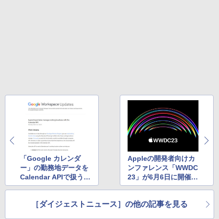
Amazon Kindle Colorsoft | 16GBストレ
ージ、防水、7インチカラーディスプレ
イ、色調調節ライト、最大8週間持続バッ
テリー、広告無し、ブラック (2025年発
売)
￥39,980
New Amazon Kindle Scribe Colorsoft |
11インチカラーディスプレイ、64GBスト
レージ、ノート機能搭載、明るさ自動調
整、色調調節ライト、プレミアムペン付
き、グラファイト
￥115,980
「Google カレンダ
Appleの開発者向けカ
ー」の勤務地データを
ンファレンス「WWDC
Calendar APIで扱う機
23」が6月6日に開催決
能がベータテスト中
定 ほか
ほか
［ダイジェストニュース］の他の記事を見る