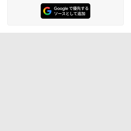
￥120,000
ンチディスプレイ、色調調節ライト、12
週間持続バッテリー、広告なし、ブラッ
ク
￥27,980
Amazon Kindle - 目に優しい、かさばら
ない、大きな画面で読みやすい、6週間持
続バッテリー、6インチディスプレイ電子
書籍リーダー、ブラック、16GB、広告な
し
￥19,980
Kindle Paperwhite シグニチャーエディ
ション (32GB) 7インチディスプレイ、明
るさ自動調整、色調調節ライト、12週間
持続バッテリー、広告なし、メタリック
ジェード
￥32,980