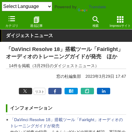
Powered by
Translate
窓の杜
その他の話題
トピック
アップデート
カテゴリ
過去記事
検索
Impressサイト
ダイジェストニュース
「DaVinci Resolve 18」搭載ツール「Fairlight」
オーディオのトレーニングガイドが発売 ほか
14件を掲載（3月29日のダイジェストニュース）
窓の杜編集部
2023年3月29日 17:47
リスト
インフォメーション
「DaVinci Resolve 18」搭載ツール「Fairlight」オーディオの
トレーニングガイドが発売