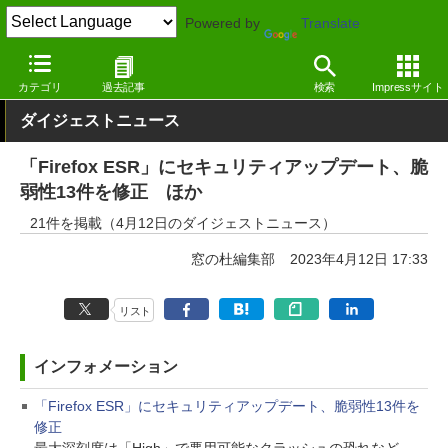
Powered by
Translate
窓の杜
その他の話題
トピック
アップデート
カテゴリ
過去記事
検索
Impressサイト
ダイジェストニュース
「Firefox ESR」にセキュリティアップデート、脆
弱性13件を修正 ほか
21件を掲載（4月12日のダイジェストニュース）
窓の杜編集部
2023年4月12日 17:33
リスト
インフォメーション
「Firefox ESR」にセキュリティアップデート、脆弱性13件を
修正