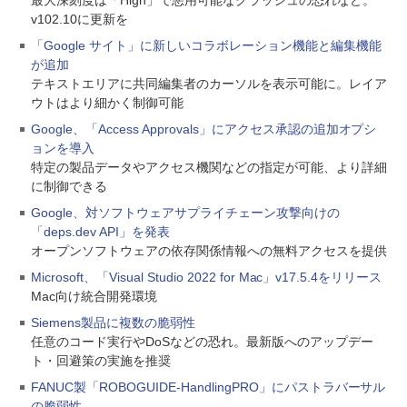
最大深刻度は「High」で悪用可能なクラッシュの恐れなど。
v102.10に更新を
「Google サイト」に新しいコラボレーション機能と編集機能
が追加
テキストエリアに共同編集者のカーソルを表示可能に。レイア
ウトはより細かく制御可能
Google、「Access Approvals」にアクセス承認の追加オプシ
ョンを導入
特定の製品データやアクセス機関などの指定が可能、より詳細
に制御できる
Google、対ソフトウェアサプライチェーン攻撃向けの
「deps.dev API」を発表
オープンソフトウェアの依存関係情報への無料アクセスを提供
Microsoft、「Visual Studio 2022 for Mac」v17.5.4をリリース
Mac向け統合開発環境
Siemens製品に複数の脆弱性
任意のコード実行やDoSなどの恐れ。最新版へのアップデー
ト・回避策の実施を推奨
FANUC製「ROBOGUIDE-HandlingPRO」にパストラバーサル
の脆弱性