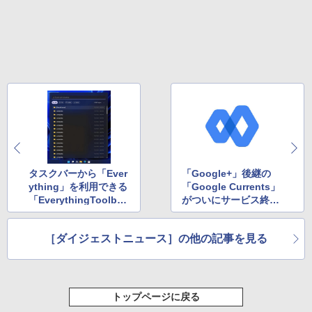
New Amazon Kindle Scribe Colorsoft |
￥1,600
11インチカラーディスプレイ、64GBスト
レージ、ノート機能搭載、明るさ自動調
整、色調調節ライト、プレミアムペン付
き、グラファイト
￥115,980
タスクバーから「Ever
「Google+」後継の
ything」を利用できる
「Google Currents」
「EverythingToolba
がついにサービス終了
r」v1.0.4が公開 ほか
へ ほか
［ダイジェストニュース］の他の記事を見る
トップページに戻る