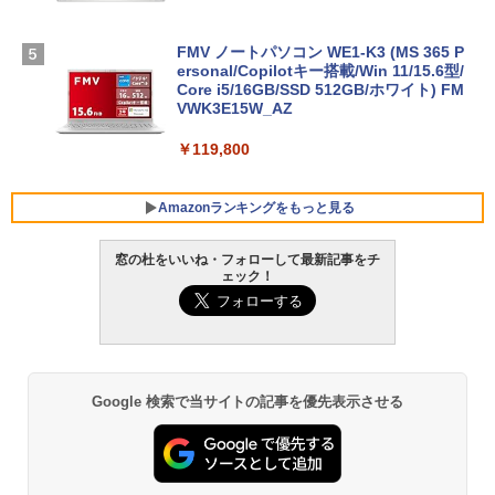
FMV ノートパソコン WE1-K3 (MS 365 P
ersonal/Copilotキー搭載/Win 11/15.6型/
Core i5/16GB/SSD 512GB/ホワイト) FM
VWK3E15W_AZ
￥119,800
Amazonランキングをもっと見る
窓の杜をいいね・フォローして最新記事をチ
ェック！
Xbox プリペイドカード 10,000円 デジタ
生成AIパスポート公式テキスト 第４版
Amazon Kindle Paperwhite (16GB) 7イ
ルコード 【旧 Xbox ギフトカード】 [オ
ンチディスプレイ、色調調節ライト、12
ンラインコード]
週間持続バッテリー、広告なし、ブラッ
￥1,766
ク
￥10,000
￥27,980
Google 検索で当サイトの記事を優先表示させる
AIイラスト表現辞典: 思い通りの絵を引き
Robloxギフトカード - 800 Robux 【限
出す プロンプトの言葉 AI画像生成シリー
定バーチャルアイテムを含む】 【オンラ
Amazon Kindle - 目に優しい、かさばら
ズ (はぴーイラストLabo)
インゲームコード】 ロブロックス | オン
ない、大きな画面で読みやすい、6週間持