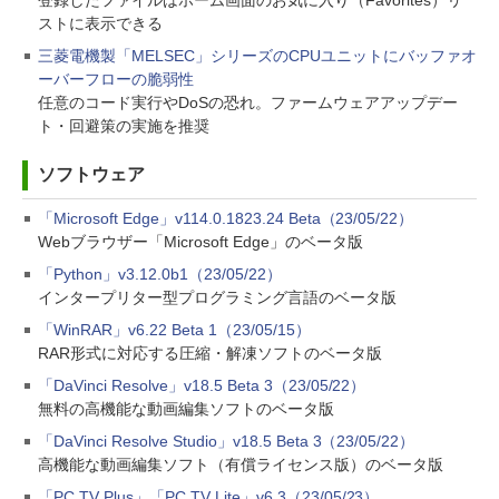
登録したファイルはホーム画面のお気に入り（Favorites）リ
ストに表示できる
三菱電機製「MELSEC」シリーズのCPUユニットにバッファオ
ーバーフローの脆弱性
任意のコード実行やDoSの恐れ。ファームウェアアップデー
ト・回避策の実施を推奨
ソフトウェア
「Microsoft Edge」v114.0.1823.24 Beta（23/05/22）
Webブラウザー「Microsoft Edge」のベータ版
「Python」v3.12.0b1（23/05/22）
インタープリター型プログラミング言語のベータ版
「WinRAR」v6.22 Beta 1（23/05/15）
RAR形式に対応する圧縮・解凍ソフトのベータ版
「DaVinci Resolve」v18.5 Beta 3（23/05/22）
無料の高機能な動画編集ソフトのベータ版
「DaVinci Resolve Studio」v18.5 Beta 3（23/05/22）
高機能な動画編集ソフト（有償ライセンス版）のベータ版
「PC TV Plus」「PC TV Lite」v6.3（23/05/23）