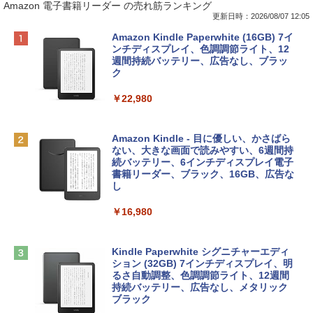
Amazon 電子書籍リーダー の売れ筋ランキング
更新日時：2026/08/07 12:05
Apple 2026 MacBook Neo A18 Proチッ
Robloxギフトカード - 800 Robux 【限
生成AIパスポート公式テキスト 第４版
Amazon Kindle Paperwhite (16GB) 7イ
プ搭載13インチノートブック：AIとAppl
定バーチャルアイテムを含む】 【オンラ
ンチディスプレイ、色調調節ライト、12
e Intelligence、Liquid Retinaディスプ
インゲームコード】 ロブロックス | オン
週間持続バッテリー、広告なし、ブラッ
￥1,766
レイ、8GBメモリ、512GB SSD、1080p
ラインコード版
ク
FaceTime HDカメラ、Touch ID - インデ
ィゴ + 3年延長 AppleCare+ for 13インチ
￥1,300
￥22,980
MacBook Neo(A18 Pro)|ダウンロード版
AIイラスト表現辞典: 思い通りの絵を引き
￥162,598
出す プロンプトの言葉 AI画像生成シリー
Microsoft Office Home & Business 202
Amazon Kindle - 目に優しい、かさばら
ズ (はぴーイラストLabo)
4(最新 永続版)|オンラインコード版|Wind
ない、大きな画面で読みやすい、6週間持
ows11、10/mac対応|PC2台
続バッテリー、6インチディスプレイ電子
tomtoc 360°保護 15.6 16インチ パソコ
書籍リーダー、ブラック、16GB、広告な
￥480
ンケース Dell NEC Lavie ASUS HP dyna
し
￥39,582
book Lenovo対応
￥16,980
ClaudeCode いちばんやさしい 教科書:
￥2,952
非エンジニア 初心者 素人 でも安心 使い
Robloxギフトカード - 2,000 Robux 【限
方 マニュアル AI副業にもコンテンツ作成
定バーチャルアイテムを含む】 【オンラ
にもKindle出版にも！ 非エンジニアのた
インゲームコード】 ロブロックス | オン
Kindle Paperwhite シグニチャーエディ
めのAIコーディング入門シリーズ
Apple 2026 MacBook Air M5チップ搭載
ラインコード版
ション (32GB) 7インチディスプレイ、明
13インチノートブック：AIとApple Intell
るさ自動調整、色調調節ライト、12週間
igence、13.6インチLiquid Retinaディ
持続バッテリー、広告なし、メタリック
￥99
￥3,200
スプレイ、24GBユニファイドメモリ、1
ブラック
TB SSDストレージ、12MPセンターフレ