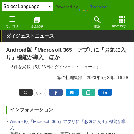
Powered by
Translate
窓の杜
その他の話題
トピック
アップデート
カテゴリ
過去記事
検索
Impressサイト
ダイジェストニュース
Android版「Microsoft 365」アプリに「お気に入
り」機能が導入 ほか
13件を掲載（5月23日のダイジェストニュース）
窓の杜編集部
2023年5月23日 16:39
リスト
インフォメーション
Android版「Microsoft 365」アプリに「お気に入り」機能が導
入