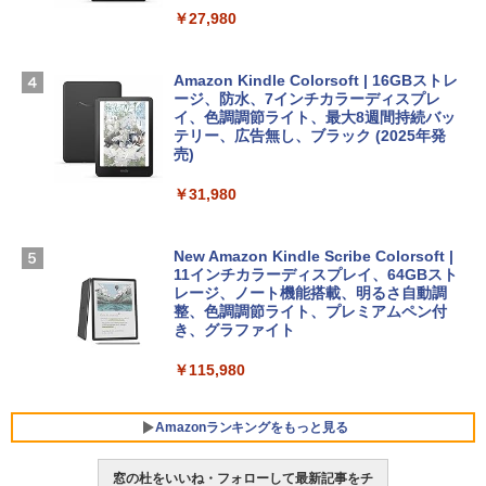
ームカメラ、日本語キーボード、Touch I
￥27,980
1冊ですべて身につくHTML & CSSとWe
Robloxギフトカード - 1000 Robux 【限
D - ミッドナイト
bデザイン入門講座［第2版］
定バーチャルアイテムを含む】 【オンラ
インゲームコード】 ロブロックス |オン
￥298,901
ラインコード版
Amazon Kindle Colorsoft | 16GBストレ
￥2,326
ージ、防水、7インチカラーディスプレ
イ、色調調節ライト、最大8週間持続バッ
￥1,600
【Amazon.co.jp限定】 HP ノートパソコ
テリー、広告無し、ブラック (2025年発
ン 15-fd 15.6インチ 16GBメモリ 512GB
売)
FM TOWNS ハイパー・カタログ: 本体ハ
SSD インテル Core 5
ードウェア・市販ソフトウェアのパーフ
Windows版 | Minecraft (マインクラフ
￥31,980
ェクトリストと最新エミュレータ紹介
ト): Java & Bedrock Edition | オンライ
￥129,800
ンコード版
￥1,600
New Amazon Kindle Scribe Colorsoft |
￥3,600
FMV ノートパソコン WE1-K3 (MS 365 P
11インチカラーディスプレイ、64GBスト
ersonal/Copilotキー搭載/Win 11/15.6型/
レージ、ノート機能搭載、明るさ自動調
Core i5/16GB/SSD 512GB/ホワイト) FM
整、色調調節ライト、プレミアムペン付
VWK3E15W_AZ
き、グラファイト
￥139,880
￥115,980
Amazonランキングをもっと見る
窓の杜をいいね・フォローして最新記事をチ