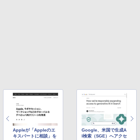
ows11、10/mac対応|PC2台
Amazon Kindle Colorsoft | 16GBストレ
￥480
ージ、防水、7インチカラーディスプレ
イ、色調調節ライト、最大8週間持続バッ
￥39,582
テリー、広告無し、ブラック (2025年発
売)
FM TOWNS ハイパー・カタログ: 本体ハ
ードウェア・市販ソフトウェアのパーフ
Windows版 | Minecraft (マインクラフ
￥31,980
ェクトリストと最新エミュレータ紹介
ト): Java & Bedrock Edition | オンライ
ンコード版
￥1,600
New Amazon Kindle Scribe Colorsoft |
￥3,600
11インチカラーディスプレイ、64GBスト
レージ、ノート機能搭載、明るさ自動調
整、色調調節ライト、プレミアムペン付
き、グラファイト
￥115,980
Appleが「Appleのエ
Google、米国で生成A
キスパートに相談」を
I検索（SGE）へアクセ