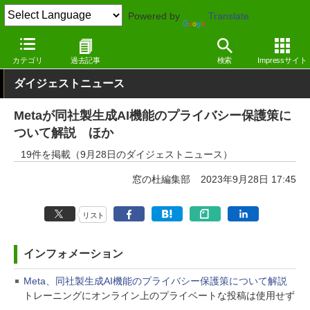
Powered by
Translate
窓の杜
その他の話題
トピック
アップデート
カテゴリ
過去記事
検索
Impressサイト
ダイジェストニュース
Metaが同社製生成AI機能のプライバシー保護策に
ついて解説 ほか
19件を掲載（9月28日のダイジェストニュース）
窓の杜編集部
2023年9月28日 17:45
リスト
インフォメーション
Meta、同社製生成AI機能のプライバシー保護策について解説
トレーニングにオンライン上のプライベートな投稿は使用せず