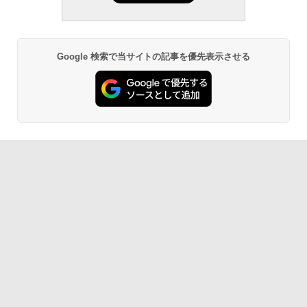
定バーチャルアイテムを含む】 【オンラ
ない、大きな画面で読みやすい、6週間持
インゲームコード】 ロブロックス | オン
続バッテリー、6インチディスプレイ電子
￥1,766
ラインコード版
書籍リーダー、マッチャ、16GB、広告な
し
￥1,300
Google 検索で当サイトの記事を優先表示させる
￥16,980
1冊ですべて身につくHTML & CSSとWe
bデザイン入門講座［第2版］
Robloxギフトカード - 1000 Robux 【限
定バーチャルアイテムを含む】 【オンラ
Kindle Paperwhite シグニチャーエディ
インゲームコード】 ロブロックス |オン
ション (32GB) 7インチディスプレイ、明
￥1,292
ラインコード版
るさ自動調整、色調調節ライト、12週間
持続バッテリー、広告なし、メタリック
ブラック
￥1,600
ClaudeCode いちばんやさしい 教科書:
￥27,980
非エンジニア 初心者 素人 でも安心 使い
方 マニュアル AI副業にもコンテンツ作成
Robloxギフトカード - 2,000 Robux 【限
にもKindle出版にも！ 非エンジニアのた
定バーチャルアイテムを含む】 【オンラ
めのAIコーディング入門シリーズ
インゲームコード】 ロブロックス | オン
Amazon Kindle Paperwhite (16GB) 7イ
ラインコード版
ンチディスプレイ、色調調節ライト、12
￥99
週間持続バッテリー、広告なし、ブラッ
ク
￥3,200
￥22,980
AIイラスト表現辞典: 思い通りの絵を引き
出す プロンプトの言葉 AI画像生成シリー
Microsoft Office Home & Business 202
ズ (はぴーイラストLabo)
4(最新 永続版)|オンラインコード版|Wind