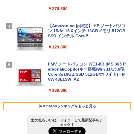
￥278,800
【Amazon.co.jp限定】 HP ノートパソコ
ン 15-fd 15.6インチ 16GBメモリ 512GB
SSD インテル Core 5
￥129,800
FMV ノートパソコン WE1-K3 (MS 365 P
ersonal/Copilotキー搭載/Win 11/15.6型/
Core i5/16GB/SSD 512GB/ホワイト) FM
VWK3E15W_AZ
￥139,880
Amazonランキングをもっと見る
窓の杜をいいね・フォローして最新記事をチ
ェック！
Robloxギフトカード - 800 Robux 【限
生成AIパスポート公式テキスト 第４版
Amazon Kindle - 目に優しい、かさばら