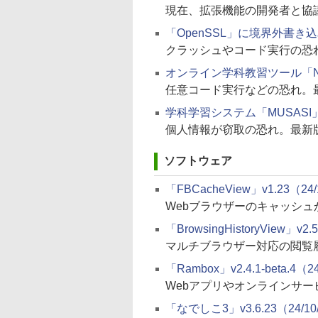
現在、拡張機能の開発者と協
「OpenSSL」に境界外書き
クラッシュやコード実行の恐
オンライン学科教習ツール「N-
任意コード実行などの恐れ。
学科学習システム「MUSAS
個人情報が窃取の恐れ。最新
ソフトウェア
「FBCacheView」v1.23（24/
Webブラウザーのキャッシュか
「BrowsingHistoryView」v2.
マルチブラウザー対応の閲覧
「Rambox」v2.4.1-beta.4（2
Webアプリやオンラインサ
「なでしこ3」v3.6.23（24/10