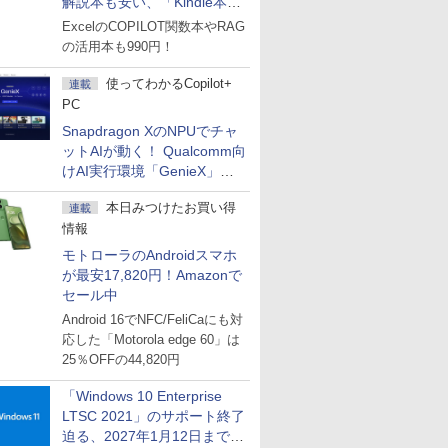
解説本も安い、「Kindle本サ
マーセール」第2弾開始！
ExcelのCOPILOT関数本やRAG
の活用本も990円！
使ってわかるCopilot+
連載
PC
Snapdragon XのNPUでチャ
ットAIが動く！ Qualcomm向
けAI実行環境「GenieX」を
試してみた
本日みつけたお買い得
連載
情報
モトローラのAndroidスマホ
が最安17,820円！Amazonで
セール中
Android 16でNFC/FeliCaにも対
応した「Motorola edge 60」は
25％OFFの44,820円
「Windows 10 Enterprise
LTSC 2021」のサポート終了
迫る、2027年1月12日まで