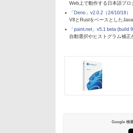
Web上で動作する日本語プロ
「Deno」v2.0.2（24/10/18）
V8とRustをベースとしたJavaSc
「paint.net」v5.1 beta (build
自動選択やヒストグラム補正
Google