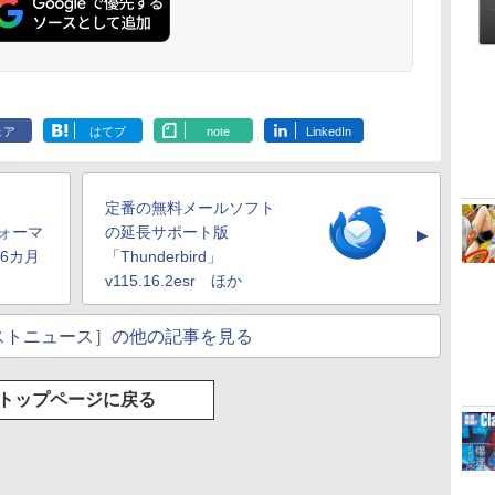
ェア
はてブ
note
LinkedIn
定番の無料メールソフト
フォーマ
の延長サポート版
▲
6カ月
「Thunderbird」
v115.16.2esr ほか
ストニュース］の他の記事を見る
トップページに戻る