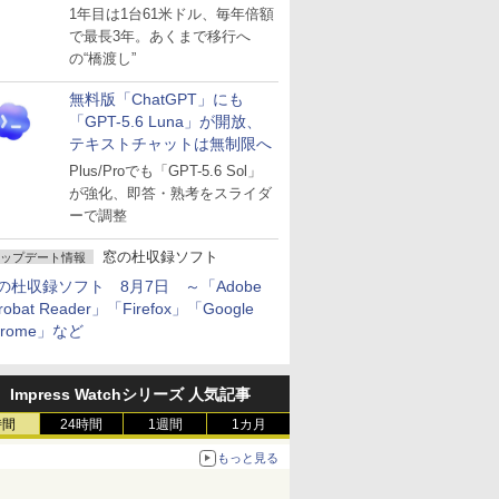
～ESUは9月1日から販売
1年目は1台61米ドル、毎年倍額
で最長3年。あくまで移行へ
の“橋渡し”
無料版「ChatGPT」にも
「GPT-5.6 Luna」が開放、
テキストチャットは無制限へ
Plus/Proでも「GPT-5.6 Sol」
が強化、即答・熟考をスライダ
ーで調整
窓の杜収録ソフト
ップデート情報
の杜収録ソフト 8月7日 ～「Adobe
robat Reader」「Firefox」「Google
hrome」など
Impress Watchシリーズ 人気記事
時間
24時間
1週間
1カ月
もっと見る