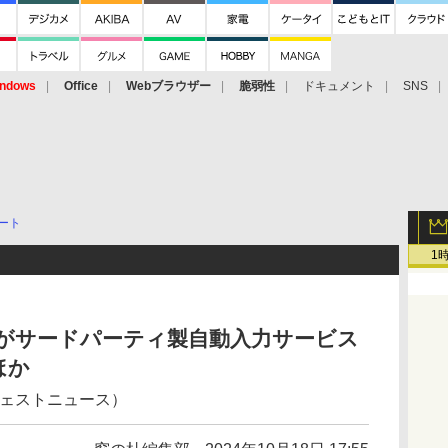
ndows
Office
Webブラウザー
脆弱性
ドキュメント
SNS
ート
1
ome」がサードパーティ製自動入力サービス
ほか
ジェストニュース）