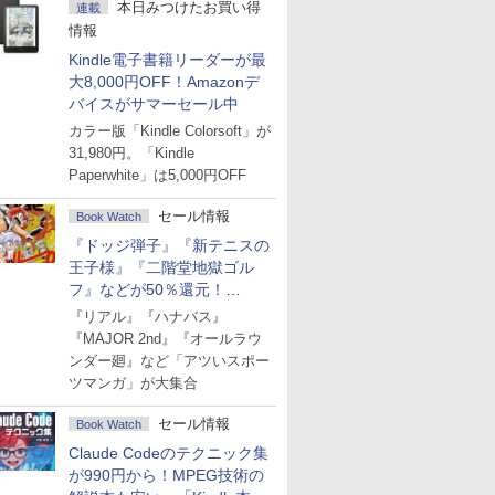
本日みつけたお買い得
連載
情報
Kindle電子書籍リーダーが最
大8,000円OFF！Amazonデ
バイスがサマーセール中
カラー版「Kindle Colorsoft」が
31,980円。「Kindle
Paperwhite」は5,000円OFF
セール情報
Book Watch
『ドッジ弾子』『新テニスの
王子様』『二階堂地獄ゴル
フ』などが50％還元！
Amazonマンガ週末セール
『リアル』『ハナバス』
『MAJOR 2nd』『オールラウ
ンダー廻』など「アツいスポー
ツマンガ」が大集合
セール情報
Book Watch
Claude Codeのテクニック集
が990円から！MPEG技術の