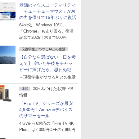
老舗のマウスユーティリティ
「チューチューマウス」がAI
の力を借りて15年ぶりに復活
64bit化、Windows 10/11、
「Chrome」も走り回る。復活
記念で2026年末まで500円
現役学生がつづるAIとの生活
【自分なら選ばない一日を考
えて】 空いた午後をチャッ
ピーに捧げたら、思わぬ絶景
に出会った話
～現役学生がつづるAIとの生活
本日みつけたお買い得
連載
情報
「Fire TV」シリーズが最安
4,980円！Amazonデバイス
のサマーセール
4K/Wi-Fi 6対応の「Fire TV 4K
Plus」は2,000円OFFの7,980円