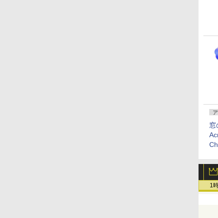
ア
窓
Ac
C
1