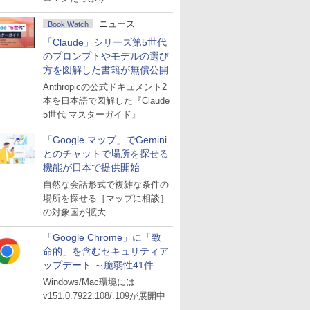
ニュース
Book Watch
「Claude」シリーズ第5世代
のプロンプトやモデルの選び
方を図解した書籍が無償公開
Anthropicの公式ドキュメント2
本を日本語で図解した『Claude
5世代 マスターガイド』
「Google マップ」でGemini
とのチャットで場所を探せる
機能が日本で提供開始
自然な会話形式で複雑な条件の
場所を探せる［マップに相談］
の対象国が拡大
「Google Chrome」に「致
命的」を含むセキュリティア
ップデート ～脆弱性41件に
対処
Windows/Mac環境には
v151.0.7922.108/.109が展開中