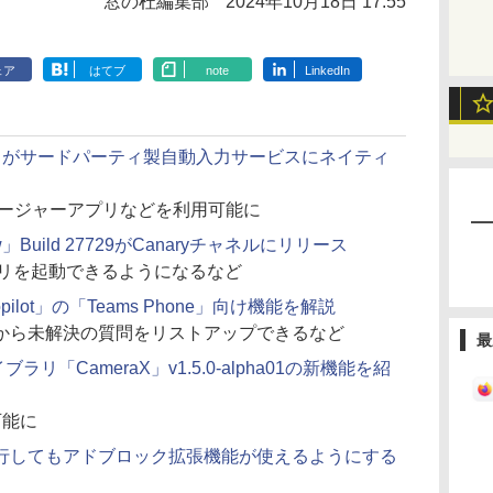
窓の杜編集部
2024年10月18日 17:55
ェア
はてブ
note
LinkedIn
hrome」がサードパーティ製自動入力サービスにネイティ
マネージャーアプリなどを利用可能に
eview」Build 27729がCanaryチャネルにリリース
アプリを起動できるようになるなど
65 Copilot」の「Teams Phone」向け機能を解説
から未解決の質問をリストアップできるなど
最
イブラリ「CameraX」v1.5.0-alpha01の新機能を紹
可能に
 V3へ移行してもアドブロック拡張機能が使えるようにする