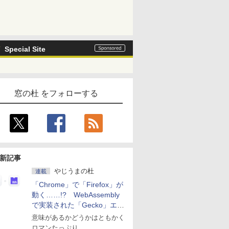
Special Site
窓の杜 をフォローする
新記事
やじうまの杜
連載
「Chrome」で「Firefox」が
動く……!? WebAssembly
で実装された「Gecko」エン
ジン
意味があるかどうかはともかく
ロマンたっぷり