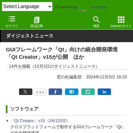
Powered by
Translate
窓の杜
その他の話題
トピック
アップデート
カテゴリ
過去記事
検索
Impressサイト
ダイジェストニュース
GUIフレームワーク「Qt」向けの統合開発環境
「Qt Creator」v15が公開 ほか
14件を掲載（12月3日のダイジェストニュース）
窓の杜編集部
2024年12月3日 18:25
リスト
ソフトウェア
「Qt Creator」v15（24/12/02）
クロスプラットフォームで動作するGUIフレームワーク「Qt」