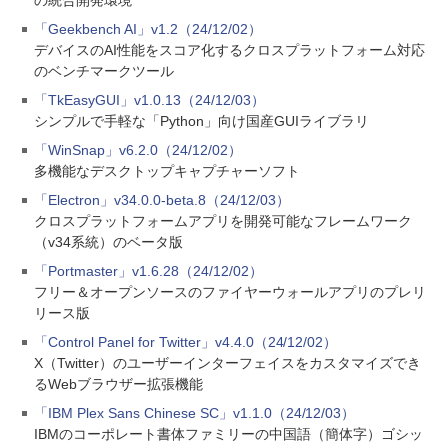
の統合開発環境
「Geekbench AI」v1.2（24/12/02）
デバイスのAI性能をスコア化するクロスプラットフォーム対応
のベンチマークツール
「TkEasyGUI」v1.0.13（24/12/03）
シンプルで手軽な「Python」向け国産GUIライブラリ
「WinSnap」v6.2.0（24/12/02）
多機能なデスクトップキャプチャーソフト
「Electron」v34.0.0-beta.8（24/12/03）
クロスプラットフォームアプリを開発可能なフレームワーク
（v34系統）のベータ版
「Portmaster」v1.6.28（24/12/02）
フリー＆オープンソースのファイヤーウォールアプリのプレリ
リース版
「Control Panel for Twitter」v4.4.0（24/12/02）
X（Twitter）のユーザーインターフェイスをカスタマイズでき
るWebブラウザー拡張機能
「IBM Plex Sans Chinese SC」v1.1.0（24/12/03）
IBMのコーポレート書体ファミリーの中国語（簡体字）ゴシッ