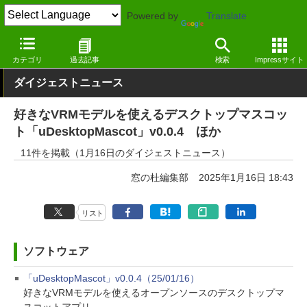
Powered by
Translate
窓の杜
その他の話題
トピック
アップデート
カテゴリ
過去記事
検索
Impressサイト
ダイジェストニュース
好きなVRMモデルを使えるデスクトップマスコッ
ト「uDesktopMascot」v0.0.4 ほか
11件を掲載（1月16日のダイジェストニュース）
窓の杜編集部
2025年1月16日 18:43
リスト
ソフトウェア
「uDesktopMascot」v0.0.4（25/01/16）
好きなVRMモデルを使えるオープンソースのデスクトップマ