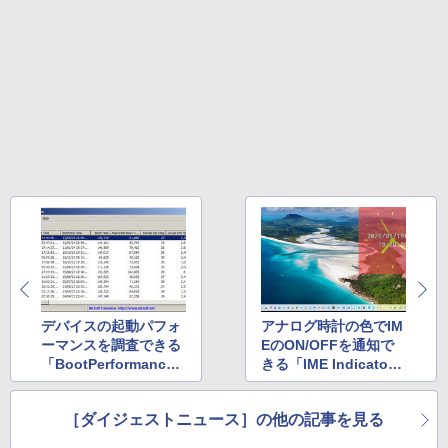
デバイスの起動パフォ
アナログ時計の色でIM
ーマンスを調査できる
EのON/OFFを通知で
「BootPerformanceV
きる「IME Indicator
iew」v1.05 ほか
Clock」v1.0.0 ほか
［ダイジェストニュース］の他の記事を見る