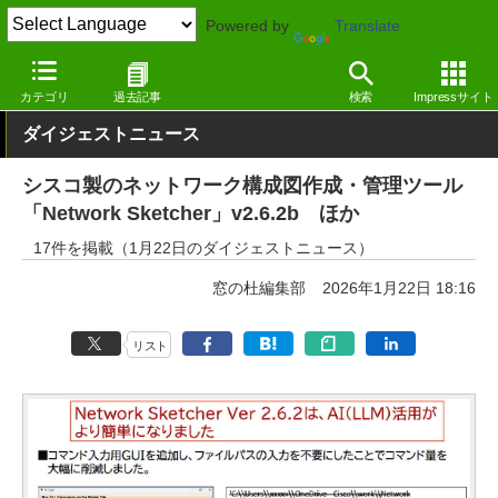
Powered by
Translate
窓の杜
その他の話題
トピック
アップデート
カテゴリ
過去記事
検索
Impressサイト
ダイジェストニュース
シスコ製のネットワーク構成図作成・管理ツール
「Network Sketcher」v2.6.2b ほか
17件を掲載（1月22日のダイジェストニュース）
窓の杜編集部
2026年1月22日 18:16
リスト