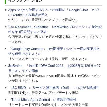
インフォメーション
Apps Scriptを使用するすべての種類の「Google Chat」アプリ
にOAuthによる承認が導入
ただし、すでに承認済みのアプリには影響なし
The Document Foundation、LibreOfficeプロジェクトの統計資
料を年4回公開すると発表
各四半期の初めに過去12カ月の情報を基にしたスライドがリリ
ースされる
「Google Play Console」の公開概要でレビュー用の変更点送
信を保留できるように
リリーススケジュールをより柔軟に管理できるように
JetBrains、「IntelliJ IDEA Conf 2026」を2026年3月26日〜27
日にオンライン開催
参加費無料で最新のJavaとKotlin開発に関連する幅広いトピッ
クが取り上げられる
「ISC BIND」にサービス運用妨害（DoS）につながる脆弱性
深刻度はHigh。最新版へのアップデートを推奨
「Trend Micro Apex Central」に複数の脆弱性
リモートコード実行やDoSの恐れ。パッチ適用を推奨