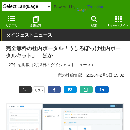
Powered by
Translate
窓の杜
その他の話題
トピック
アップデート
カテゴリ
過去記事
検索
Impressサイト
ダイジェストニュース
完全無料の社内ポータル「うしろぽっけ社内ポー
タルキット」 ほか
27件を掲載（2月3日のダイジェストニュース）
窓の杜編集部
2026年2月3日 19:02
リスト