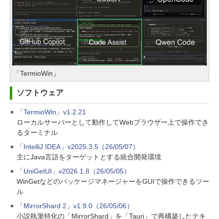
「TermioWin」
ソフトウェア
「TermioWin」v1.2.21
ローカルサーバーとして動作してWebブラウザー上で操作でき
るターミナル
「IntelliJ IDEA」v2025.3.5（26/05/07）
主にJava言語をターゲットとする統合開発環境
「UniGetUI」v2026.1.8（26/05/05）
WinGetなどのパッケージマネージャーをGUIで操作できるツー
ル
「MirrorShard 2」v1.9.0（26/05/06）
小説執筆特化の「MirrorShard」を「Tauri」で再構築したテキ