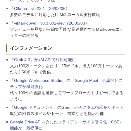
ペースアプリのベータ版
「Ollama」v0.23.1（26/05/06）
多数のモデルに対応したLLMのローカル実行環境
「viMarkdown」v0.3.002-dev（26/05/03）
プレビューを見ながら編集可能な高速動作するMarkdownエデ
ィターの開発版
インフォメーション
「Grok 4.3」がxAI APIで利用可能に
入力100万トークンあたり1.25米ドル、出力100万トークンあ
たり2.50米ドルで提供
「Google Workspace Studio」の「Google Meet」会議開始ス
テップが機能強化
代々100件の会議を選択してワークフローのトリガーにできる
ように
「Google ドキュメント」のGeminiがカスタム指示をサポート
既定の回答スタイルやトーン、書式などを指示可能
Google Drive APIを介したクライアントサイド暗号化（CSE）
機能が一般提供に