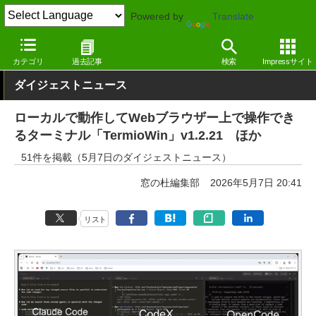
Powered by
Translate
窓の杜
その他の話題
トピック
アップデート
カテゴリ
過去記事
検索
Impressサイト
ダイジェストニュース
ローカルで動作してWebブラウザー上で操作でき
るターミナル「TermioWin」v1.2.21 ほか
51件を掲載（5月7日のダイジェストニュース）
窓の杜編集部
2026年5月7日 20:41
リスト