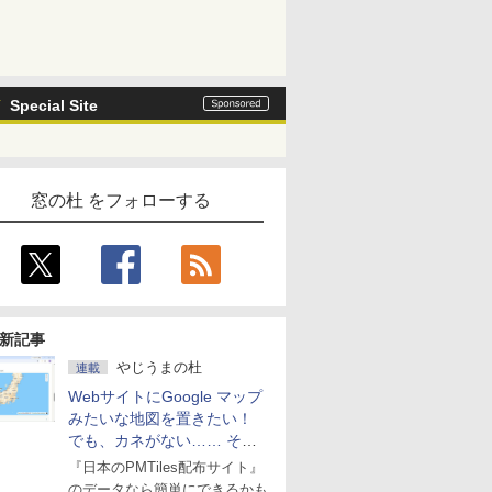
Special Site
窓の杜 をフォローする
新記事
やじうまの杜
連載
WebサイトにGoogle マップ
みたいな地図を置きたい！
でも、カネがない…… そん
な人に朗報！
『日本のPMTiles配布サイト』
のデータなら簡単にできるかも