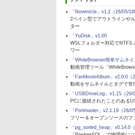
「Novenicle」v1.2（26/05/18
2ペイン型でアウトラインや
ター
「YuDisk」v1.00
WSLフォルダー対応でNTF
ワー
「WhiteBrowser簡単サムネイル
動画管理ツール「WhiteBr
「FavMovieAlbum」v2.0.0（2
動画をサムネイルとタグで管
「USBDriveLog」v1.15（26/
PCに接続されたことのあるU
「Portmaster」v2.1.19（26/0
フリー＆オープンソースのフ
「pg_sorted_heap」v0.14.0（
「PostgreSQL」で物理