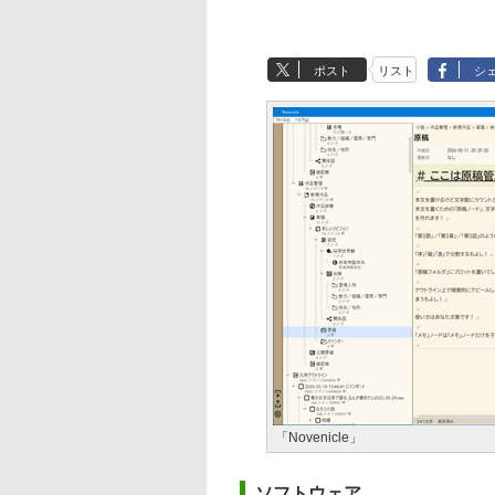
ポスト
リスト
シ
「Novenicle」
ソフトウェア