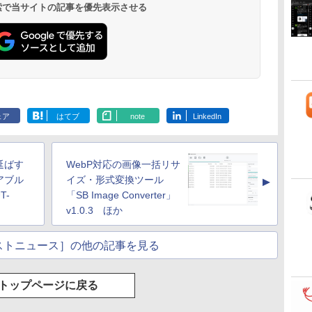
 検索で当サイトの記事を優先表示させる
ェア
はてブ
note
LinkedIn
延ばす
WebP対応の画像一括リサ
アブル
イズ・形式変換ツール
▲
T-
「SB Image Converter」
v1.0.3 ほか
ストニュース］の他の記事を見る
トップページに戻る