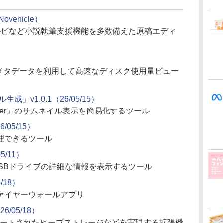
Novenicle）
ルビなど小説執筆支援機能を多数備えた原稿エディ
Sメタデータを利用して高速なディスク使用量ビュー
生成」v1.0.1（26/05/15）
owser」のサムネイル表示を簡易化するツール
6/05/15）
理できるツール
05/11）
SBドライブの詳細な情報を表示するツール
5/18）
ァイヤーウォールアプリ
26/05/18）
的にソートされたヒープストレージなどを実現する拡張機