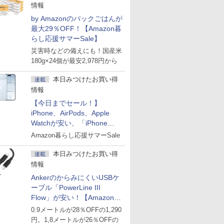
情報
by Amazonのパックごはんが
最大29％OFF！【Amazon暮
らし応援サマーSale】
災害時などの備えにも！国産米
180g×24個が最安2,978円から
本日みつけたお買い得
連載
情報
【今日までセール！】
iPhone、AirPods、Apple
Watchが安い、「iPhone
Air」256GB版が139,800円な
Amazon暮らし応援サマーSale
ど
本日みつけたお買い得
連載
情報
AnkerのからみにくいUSBケ
ーブル「PowerLine III
Flow」が安い！【Amazon暮
らし応援サマーSale】
0.9メートルが28％OFFの1,290
円。1,8メートルが26％OFFの