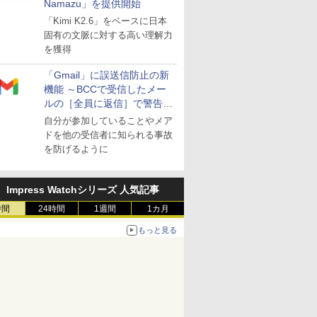
Namazu」を提供開始
「Kimi K2.6」をベースに日本
固有の文脈に対する高い理解力
を獲得
「Gmail」に誤送信防止の新
機能 ～BCCで受信したメー
ルの［全員に返信］で警告を
表示
自分が参加していることやメア
ドを他の受信者に知られる事故
を防げるように
Impress Watchシリーズ 人気記事
時間
24時間
1週間
1カ月
もっと見る