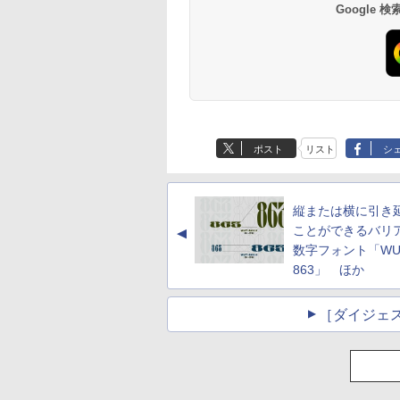
Google
ポスト
リスト
シ
縦または横に引き
ことができるバリ
▲
数字フォント「WU
863」 ほか
［ダイジェ