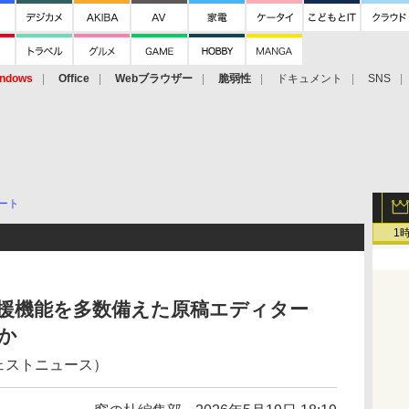
ndows
Office
Webブラウザー
脆弱性
ドキュメント
SNS
ート
1
支援機能を多数備えた原稿エディター
ほか
ジェストニュース）