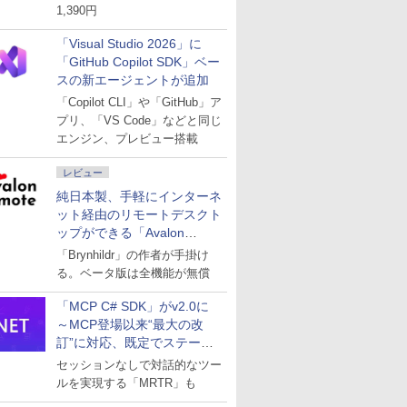
1,390円
「Visual Studio 2026」に
「GitHub Copilot SDK」ベー
スの新エージェントが追加
「Copilot CLI」や「GitHub」ア
プリ、「VS Code」などと同じ
エンジン、プレビュー搭載
レビュー
純日本製、手軽にインターネ
ット経由のリモートデスクト
ップができる「Avalon
remote」
「Brynhildr」の作者が手掛け
る。ベータ版は全機能が無償
「MCP C# SDK」がv2.0に
～MCP登場以来“最大の改
訂”に対応、既定でステート
レスへ
セッションなしで対話的なツー
ルを実現する「MRTR」も