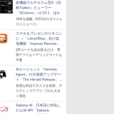
多機能マルチカラム型X（旧
称Twitter）ビューワー
「XColumn」v1.53.1 ほか
18件を掲載（8月5日のダイジェ
ストニュース）
スマホをプレゼンのリモコン
に ～「LibreOffice」向け拡
張機能「Impress Remote」
が公開
QRコードを読み取るだけ、専
用アプリもペアリングコードも
不要
AIエージェント「Hermes
Agent」の大規模アップデー
ト「The Herald Release」が
公開
自然な対話でタスクを依頼、デ
スクトップアプリ・CLIも大き
く強化
Sakana AI、日本語に特化し
たLLM API「Sakana