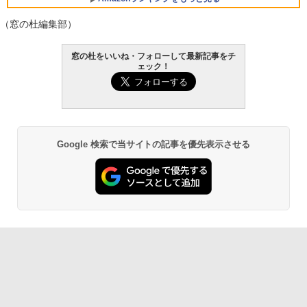
（窓の杜編集部）
Robloxギフトカード - 800 Robux 【限
生成AIパスポート公式テキスト 第４版
Amazon Kindle Paperwhite (16GB) 7イ
窓の杜をいいね・フォローして最新記事をチ
定バーチャルアイテムを含む】 【オンラ
ンチディスプレイ、色調調節ライト、12
ェック！
インゲームコード】 ロブロックス | オン
週間持続バッテリー、広告なし、ブラッ
￥1,766
ラインコード版
ク
￥1,300
￥27,980
AIイラスト表現辞典: 思い通りの絵を引き
Google 検索で当サイトの記事を優先表示させる
出す プロンプトの言葉 AI画像生成シリー
Robloxギフトカード - 2,000 Robux 【限
Amazon Kindle - 目に優しい、かさばら
ズ (はぴーイラストLabo)
定バーチャルアイテムを含む】 【オンラ
ない、大きな画面で読みやすい、6週間持
インゲームコード】 ロブロックス | オン
続バッテリー、6インチディスプレイ電子
ラインコード版
書籍リーダー、ブラック、16GB、広告な
￥480
し
￥3,200
￥19,980
ClaudeCode いちばんやさしい 教科書:
非エンジニア 初心者 素人 でも安心 使い
方 マニュアル AI副業にもコンテンツ作成
Microsoft Office Home & Business 202
にもKindle出版にも！ 非エンジニアのた
4(最新 永続版)|オンラインコード版|Wind
Kindle Paperwhite シグニチャーエディ
めのAIコーディング入門シリーズ
ows11、10/mac対応|PC2台
ション (32GB) 7インチディスプレイ、明
るさ自動調整、色調調節ライト、12週間
持続バッテリー、広告なし、メタリック
￥99
￥39,582