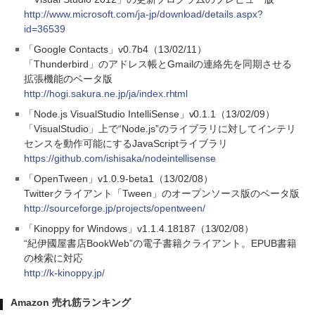
http://www.microsoft.com/ja-jp/download/details.aspx?
id=36539
「Google Contacts」v0.7b4（13/02/11）
「Thunderbird」のアドレス帳とGmailの連絡先を同期させる
拡張機能のベータ版
http://hogi.sakura.ne.jp/ja/index.rhtml
「Node.js VisualStudio IntelliSense」v0.1.1（13/02/09）
「VisualStudio」上で“Node.js”のライブラリに対してインテリ
センスを動作可能にするJavaScriptライブラリ
https://github.com/ishisaka/nodeintellisense
「OpenTween」v1.0.9-beta1（13/02/08）
Twitterクライアント「Tween」のオープンソース版のベータ版
http://sourceforge.jp/projects/opentween/
「Kinoppy for Windows」v1.1.4.18187（13/02/08）
“紀伊國屋書店BookWeb”の電子書籍クライアント。EPUB書籍
の検索に対応
http://k-kinoppy.jp/
Amazon 売れ筋ランキング