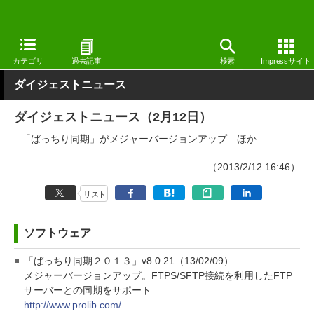
窓の杜
その他の話題
トピック
アップデート
カテゴリ
過去記事
検索
Impressサイト
ダイジェストニュース
ダイジェストニュース（2月12日）
「ばっちり同期」がメジャーバージョンアップ ほか
（2013/2/12 16:46）
リスト
ソフトウェア
「ばっちり同期２０１３」v8.0.21（13/02/09）
メジャーバージョンアップ。FTPS/SFTP接続を利用したFTP
サーバーとの同期をサポート
http://www.prolib.com/