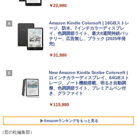
ームカメラ、日本語キーボード、Touch I
￥22,980
AIイラスト表現辞典: 思い通りの絵を引き
D - ミッドナイト
出す プロンプトの言葉 AI画像生成シリー
Microsoft Office Home & Business 202
ズ (はぴーイラストLabo)
4(最新 永続版)|オンラインコード版|Wind
￥278,800
ows11、10/mac対応|PC2台
Amazon Kindle Colorsoft | 16GBストレ
￥480
ージ、防水、7インチカラーディスプレ
イ、色調調節ライト、最大8週間持続バッ
￥39,582
【Amazon.co.jp限定】 HP ノートパソコ
テリー、広告無し、ブラック (2025年発
ン 15-fd 15.6インチ 16GBメモリ 512GB
売)
FM TOWNS ハイパー・カタログ: 本体ハ
SSD インテル Core 5
ードウェア・市販ソフトウェアのパーフ
Windows版 | Minecraft (マインクラフ
￥31,980
ェクトリストと最新エミュレータ紹介
ト): Java & Bedrock Edition | オンライ
￥129,800
ンコード版
￥1,600
New Amazon Kindle Scribe Colorsoft |
￥3,600
FMV ノートパソコン WE1-K3 (MS 365 P
11インチカラーディスプレイ、64GBスト
ersonal/Copilotキー搭載/Win 11/15.6型/
レージ、ノート機能搭載、明るさ自動調
Core i5/16GB/SSD 512GB/ホワイト) FM
整、色調調節ライト、プレミアムペン付
VWK3E15W_AZ
き、グラファイト
￥139,880
￥115,980
Amazonランキングをもっと見る
（窓の杜編集部）