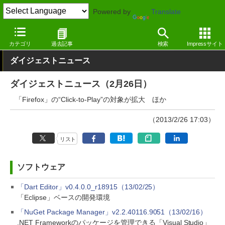
Powered by
Translate
窓の杜
その他の話題
トピック
アップデート
カテゴリ
過去記事
検索
Impressサイト
ダイジェストニュース
ダイジェストニュース（2月26日）
「Firefox」の“Click-to-Play”の対象が拡大 ほか
（2013/2/26 17:03）
リスト
ソフトウェア
「Dart Editor」v0.4.0.0_r18915（13/02/25）
「Eclipse」ベースの開発環境
「NuGet Package Manager」v2.2.40116.9051（13/02/16）
.NET Frameworkのパッケージを管理できる「Visual Studio」