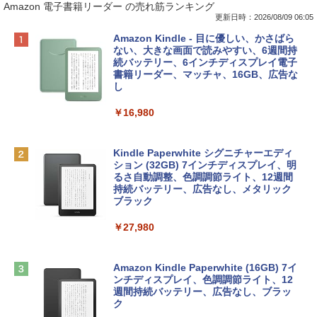
Amazon 電子書籍リーダー の売れ筋ランキング
更新日時：2026/08/09 06:05
Apple 2026 MacBook Neo A18 Proチッ
Robloxギフトカード - 800 Robux 【限
生成AIパスポート公式テキスト 第４版
Amazon Kindle - 目に優しい、かさばら
プ搭載13インチノートブック：AIとAppl
定バーチャルアイテムを含む】 【オンラ
ない、大きな画面で読みやすい、6週間持
e Intelligenceのために設計、Liquid Ret
インゲームコード】 ロブロックス | オン
続バッテリー、6インチディスプレイ電子
￥1,766
inaディスプレイ、8GBユニファイドメモ
ラインコード版
書籍リーダー、マッチャ、16GB、広告な
リ、512GB SSDストレージ、1080p Fac
し
eTime HDカメラ、Touch ID - インディ
￥1,300
ゴ
￥16,980
1冊ですべて身につくHTML & CSSとWe
￥137,800
bデザイン入門講座［第2版］
Robloxギフトカード - 1000 Robux 【限
定バーチャルアイテムを含む】 【オンラ
Kindle Paperwhite シグニチャーエディ
インゲームコード】 ロブロックス |オン
ション (32GB) 7インチディスプレイ、明
￥1,292
tomtoc 360°保護 15.6 16インチ パソコ
ラインコード版
るさ自動調整、色調調節ライト、12週間
ンケース Dell NEC Lavie ASUS HP dyna
持続バッテリー、広告なし、メタリック
book Lenovo対応
ブラック
￥1,600
ClaudeCode いちばんやさしい 教科書:
￥2,952
￥27,980
非エンジニア 初心者 素人 でも安心 使い
方 マニュアル AI副業にもコンテンツ作成
Robloxギフトカード - 2,000 Robux 【限
にもKindle出版にも！ 非エンジニアのた
定バーチャルアイテムを含む】 【オンラ
めのAIコーディング入門シリーズ
Apple 2026 MacBook Air M5チップ搭載
インゲームコード】 ロブロックス | オン
Amazon Kindle Paperwhite (16GB) 7イ
13インチノートブック：AIとApple Intell
ラインコード版
ンチディスプレイ、色調調節ライト、12
￥99
igence、13.6インチLiquid Retinaディ
週間持続バッテリー、広告なし、ブラッ
スプレイ、16GBユニファイドメモリ、1
ク
￥3,200
TB SSDストレージ、12MPセンターフレ