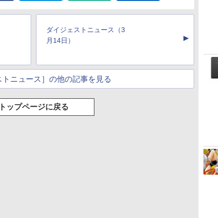
もKindle出版にも！
持続バッテリー、広
ラインコード版
ッテリー、広告無
調節ライト、プレミア
な
非エンジニアのため
告なし、メタリック
し、ブラック (2025
ムペン付き、グラファ
のAIコーディング入
ブラック
年発売)
イト
門シリーズ
ダイジェストニュース（3
▲
月14日）
ストニュース］の他の記事を見る
トップページに戻る