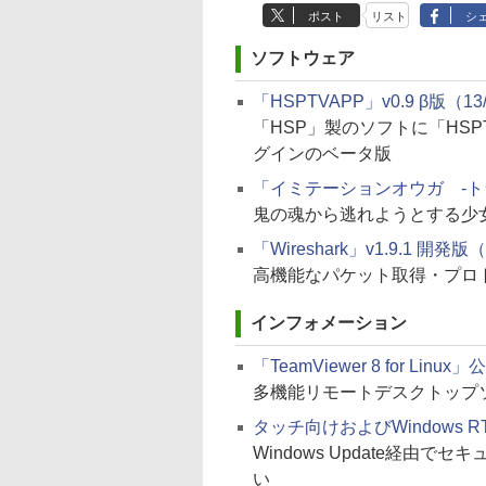
ポスト
リスト
シ
ソフトウェア
「HSPTVAPP」v0.9 β版（13/
「HSP」製のソフトに「HS
グインのベータ版
「イミテーションオウガ -トライ
鬼の魂から逃れようとする少
「Wireshark」v1.9.1 開発版（
高機能なパケット取得・プロ
インフォメーション
「TeamViewer 8 for Linux」
多機能リモートデスクトップソ
タッチ向けおよびWindows 
Windows Update経由で
い