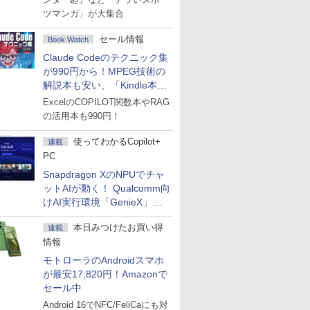
ツマンガ」が大集合
セール情報
Book Watch
Claude Codeのテクニック集
が990円から！MPEG技術の
解説本も安い、「Kindle本サ
マーセール」第2弾開始！
ExcelのCOPILOT関数本やRAG
の活用本も990円！
使ってわかるCopilot+
連載
PC
Snapdragon XのNPUでチャ
ットAIが動く！ Qualcomm向
けAI実行環境「GenieX」を
試してみた
本日みつけたお買い得
連載
情報
モトローラのAndroidスマホ
が最安17,820円！Amazonで
セール中
Android 16でNFC/FeliCaにも対