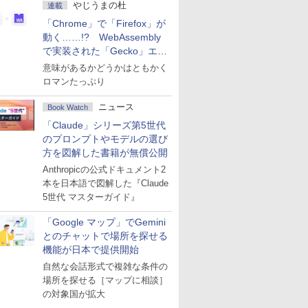
やじうまの杜
連載
「Chrome」で「Firefox」が
動く……!? WebAssembly
で実装された「Gecko」エン
ジン
意味があるかどうかはともかく
ロマンたっぷり
ニュース
Book Watch
「Claude」シリーズ第5世代
のプロンプトやモデルの選び
方を図解した書籍が無償公開
Anthropicの公式ドキュメント2
本を日本語で図解した『Claude
5世代 マスターガイド』
「Google マップ」でGemini
とのチャットで場所を探せる
機能が日本で提供開始
自然な会話形式で複雑な条件の
場所を探せる［マップに相談］
の対象国が拡大