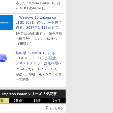
応した「Motorola edge 60」は
25％OFFの44,820円
「Windows 10 Enterprise
LTSC 2021」のサポート終了
迫る、2027年1月12日まで
～ESUは9月1日から販売
1年目は1台61米ドル、毎年倍額
で最長3年。あくまで移行へ
の“橋渡し”
無料版「ChatGPT」にも
「GPT-5.6 Luna」が開放、
テキストチャットは無制限へ
Plus/Proでも「GPT-5.6 Sol」
が強化、即答・熟考をスライダ
ーで調整
Impress Watchシリーズ 人気記事
時間
24時間
1週間
1カ月
もっと見る