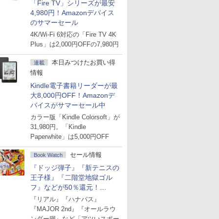
「Fire TV」シリーズが最安
4,980円！Amazonデバイス
のサマーセール
4K/Wi-Fi 6対応の「Fire TV 4K
Plus」は2,000円OFFの7,980円
本日みつけたお買い得
連載
情報
Kindle電子書籍リーダーが最
大8,000円OFF！Amazonデ
バイスがサマーセール中
カラー版「Kindle Colorsoft」が
31,980円。「Kindle
Paperwhite」は5,000円OFF
セール情報
Book Watch
『ドッジ弾子』『新テニスの
王子様』『二階堂地獄ゴル
フ』などが50％還元！
Amazonマンガ週末セール
『リアル』『ハナバス』
『MAJOR 2nd』『オールラウ
ンダー廻』など「アツいスポー