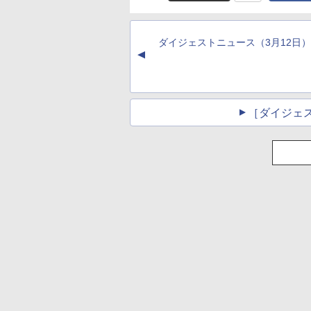
インコード版
ブラック
ンコード版
書籍リーダー、マッ
チャ、16GB、広告
し
ダイジェストニュース（3月12日）
▲
［ダイジェ