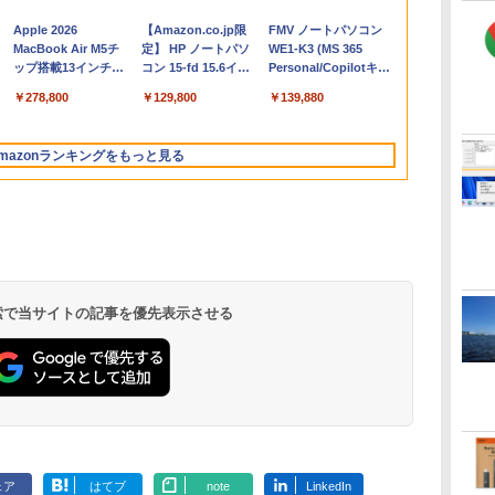
Apple 2026
【Amazon.co.jp限
FMV ノートパソコン
コ
MacBook Air M5チ
定】 HP ノートパソ
WE1-K3 (MS 365
ップ搭載13インチノ
コン 15-fd 15.6イン
Personal/Copilotキー
ートブック：AIと
チ 16GBメモリ
搭載/Win 11/15.6
￥278,800
￥129,800
￥139,880
Apple Intelligence、
512GB SSD インテ
型/Core i5/16GB/SSD
13.6インチLiquid
ル Core 5
512GB/ホワイト)
Retinaディスプレ
FMVWK3E15W_AZ
mazonランキングをもっと見る
イ、16GBユニファイ
ドメモリ、1TB SSD
ストレージ、12MPセ
ンターフレームカメ
ラ、日本語キーボー
ド、Touch ID - ミッ
ドナイト
 検索で当サイトの記事を優先表示させる
Microsoft Office
ClaudeCode いちば
Kindle Paperwhite
Robloxギフトカード
1冊ですべて身につく
Amazon Kindle
Windows版 |
FM TOWNS ハイパ
New Amazon Kindle
定
Home & Business
んやさしい 教科書:
シグニチャーエディ
- 2,000 Robux 【限
HTML & CSSとWeb
Colorsoft | 16GBス
Minecraft (マインクラ
ー・カタログ: 本体ハ
Scribe Colorsoft | 11
2024(最新 永続版)|オ
非エンジニア 初心者
ション (32GB) 7イン
定バーチャルアイテ
デザイン入門講座
トレージ、防水、7イ
フト): Java & Bedrock
ードウェア・市販ソフ
インチカラーディスプ
持
ンラインコード
素人 でも安心 使い方
チディスプレイ、明
ムを含む】 【オンラ
［第2版］
ンチカラーディスプ
Edition | オンラインコ
トウェアのパーフェク
レイ、64GBストレー
￥39,582
￥99
￥27,980
￥3,200
￥1,292
￥31,980
￥3,600
￥1,600
￥115,980
ン
版|Windows11、
マニュアル AI副業に
るさ自動調整、色調
インゲームコード】
レイ、色調調節ライ
ード版
トリストと最新エミュ
ジ、ノート機能搭載、
イ
10/mac対応|PC2台
もコンテンツ作成に
調節ライト、12週間
ロブロックス | オン
ト、最大8週間持続バ
レータ紹介
明るさ自動調整、色調
ェア
はてブ
note
LinkedIn