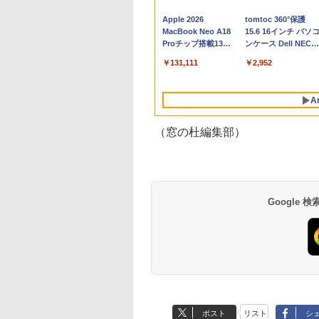
Apple 2026
tomtoc 360°保護
MacBook Neo A18
15.6 16インチ パソ
Proチップ搭載13イ
ンケース Dell NEC
ンチノートブック：
Lavie ASUS HP
￥131,111
￥2,952
AIとApple
dynabook Lenovo
Intelligenceのために
対応
設計、Liquid Retina
A
ディスプレイ、8GB
ユニファイドメモ
リ、512GB SSDスト
（窓の杜編集部）
レージ、1080p
FaceTime HDカメ
ラ、Touch ID - シル
バー
Google
Robloxギフトカード
生成AIパスポート公
Amazon Kindle
Robloxギフトカード
AIイラスト表現辞典:
Amazon Kindle - 目
- 800 Robux 【限定
式テキスト 第４版
Paperwhite (16GB)
- 1000 Robux 【限
思い通りの絵を引き
に優しい、かさばら
バーチャルアイテム
7インチディスプレ
バーチャルアイテム
出す プロンプトの言
ない、大きな画面で
￥1,766
を含む】 【オンライ
イ、色調調節ライ
を含む】 【オンライ
葉 AI画像生成シリー
読みやすい、6週間
￥1,300
￥22,980
￥1,600
￥480
￥16,980
ンゲームコード】 ロ
ト、12週間持続バッ
ンゲームコード】 ロ
ズ (はぴーイラスト
続バッテリー、6イ
ブロックス | オンラ
テリー、広告なし、
ブロックス |オンラ
Labo)
チディスプレイ電子
ポスト
リスト
シ