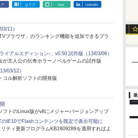
ェア
はてブ
note
LinkedIn
03/11）
PTVブラウザ」のランキング機能を追加できるプラ
アルエディション-」v0.50 試作版（13/03/06）
女が主人公の伝奇ホラーノベルゲームの試作版
13/03/12）
トコル解析ソフトの開発版
最
公開
フトのLinux版がv8にメジャーバージョンアップ
RTのIE10でFlashコンテンツを既定で表示可能に
セキュリティ更新プログラムKB2809289を適用すればよ