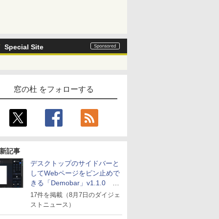
Special Site
窓の杜 をフォローする
新記事
デスクトップのサイドバーと
してWebページをピン止めで
きる「Demobar」v1.1.0 ほ
か
17件を掲載（8月7日のダイジェ
ストニュース）