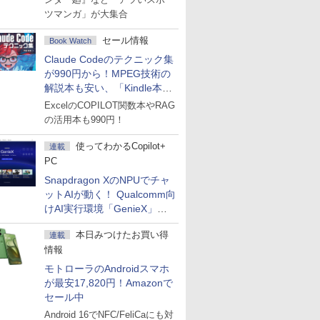
ツマンガ」が大集合
セール情報
Book Watch
Claude Codeのテクニック集
が990円から！MPEG技術の
解説本も安い、「Kindle本サ
マーセール」第2弾開始！
ExcelのCOPILOT関数本やRAG
の活用本も990円！
使ってわかるCopilot+
連載
PC
Snapdragon XのNPUでチャ
ットAIが動く！ Qualcomm向
けAI実行環境「GenieX」を
試してみた
本日みつけたお買い得
連載
情報
モトローラのAndroidスマホ
が最安17,820円！Amazonで
セール中
Android 16でNFC/FeliCaにも対