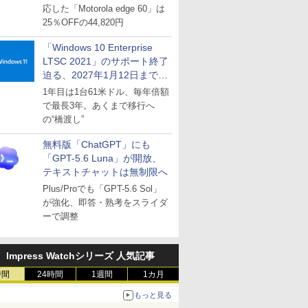
応した「Motorola edge 60」は
25％OFFの44,820円
「Windows 10 Enterprise
LTSC 2021」のサポート終了
迫る、2027年1月12日まで
～ESUは9月1日から販売
1年目は1台61米ドル、毎年倍額
で最長3年。あくまで移行へ
の“橋渡し”
無料版「ChatGPT」にも
「GPT-5.6 Luna」が開放、
テキストチャットは無制限へ
Plus/Proでも「GPT-5.6 Sol」
が強化、即答・熟考をスライダ
ーで調整
Impress Watchシリーズ 人気記事
時間
24時間
1週間
1カ月
もっと見る