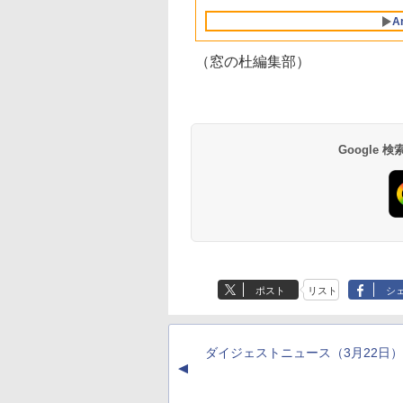
Retinaディスプレ
インコード版
ブラック
ンコード版
書籍リーダー、ブラ
A
イ、8GBメモリ、
ック、16GB、広告
512GB SSD、1080p
し
FaceTime HDカメ
（窓の杜編集部）
ラ、Touch ID - イン
ディゴ + 3年延長
AppleCare+ for 13イ
ンチMacBook
Neo(A18 Pro)|ダウン
ロード版
Google
ポスト
リスト
シ
ダイジェストニュース（3月22日）
▲