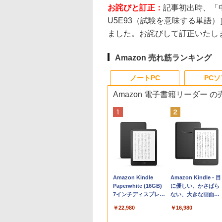
お詫びと訂正：
記事初出時、「中
U5E93（試験を意味する単語
ました。お詫びして訂正いたし
Amazon 売れ筋ランキング
ノートPC
PC
Amazon 電子書籍リーダー 
Apple 2026
Robloxギフトカード
生成AIパスポート公
Amazon Kindle
tomtoc 360°保護
Robloxギフトカード
AIイラスト表現辞典:
Amazon Kindle - 目
MacBook Neo A18
- 800 Robux 【限定
式テキスト 第４版
Paperwhite (16GB)
15.6 16インチ パソ
- 1000 Robux 【限
思い通りの絵を引き
に優しい、かさばら
Proチップ搭載13イ
バーチャルアイテム
7インチディスプレ
ンケース Dell NEC
バーチャルアイテム
出す プロンプトの言
ない、大きな画面で
￥1,766
ンチノートブック：
を含む】 【オンライ
イ、色調調節ライ
Lavie ASUS HP
を含む】 【オンライ
葉 AI画像生成シリー
読みやすい、6週間
￥162,598
￥1,300
￥22,980
￥2,952
￥1,600
￥480
￥16,980
AIとApple
ンゲームコード】 ロ
ト、12週間持続バッ
dynabook Lenovo
ンゲームコード】 ロ
ズ (はぴーイラスト
続バッテリー、6イ
Intelligence、Liquid
ブロックス | オンラ
テリー、広告なし、
対応
ブロックス |オンラ
Labo)
チディスプレイ電子