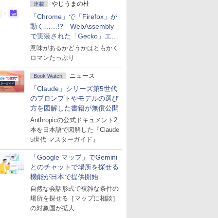
やじうまの杜
連載
「Chrome」で「Firefox」が
動く……!? WebAssembly
で実装された「Gecko」エン
ジン
意味があるかどうかはともかく
ロマンたっぷり
ニュース
Book Watch
「Claude」シリーズ第5世代
のプロンプトやモデルの選び
方を図解した書籍が無償公開
Anthropicの公式ドキュメント2
本を日本語で図解した『Claude
5世代 マスターガイド』
「Google マップ」でGemini
とのチャットで場所を探せる
機能が日本で提供開始
自然な会話形式で複雑な条件の
場所を探せる［マップに相談］
の対象国が拡大