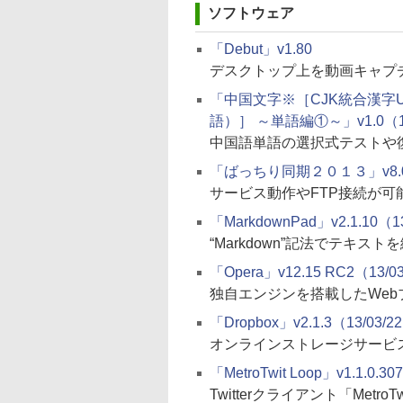
ソフトウェア
「Debut」v1.80
デスクトップ上を動画キャプ
「中国文字※［CJK統合漢字U
語）］ ～単語編①～」v1.0（13
中国語単語の選択式テストや
「ばっちり同期２０１３」v8.0.3
サービス動作やFTP接続が可
「MarkdownPad」v2.1.10（1
“Markdown”記法でテキ
「Opera」v12.15 RC2（13/0
独自エンジンを搭載したWe
「Dropbox」v2.1.3（13/03/2
オンラインストレージサービス“
「MetroTwit Loop」v1.1.0.30
Twitterクライアント「Metr