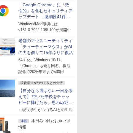
「Google Chrome」に「致
命的」を含むセキュリティア
ップデート ～脆弱性41件に
対処
Windows/Mac環境には
v151.0.7922.108/.109が展開中
老舗のマウスユーティリティ
「チューチューマウス」がAI
の力を借りて15年ぶりに復活
64bit化、Windows 10/11、
「Chrome」も走り回る。復活
記念で2026年末まで500円
現役学生がつづるAIとの生活
【自分なら選ばない一日を考
えて】 空いた午後をチャッ
ピーに捧げたら、思わぬ絶景
に出会った話
～現役学生がつづるAIとの生活
本日みつけたお買い得
連載
情報