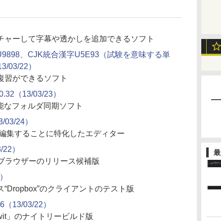
チャーして字幕や透かしを追加できるソフト
9898、CJK統合漢字U5E93（試験を意味する単
/03/22）
復習ができるソフト
2（13/03/23）
能なフォルダ同期ソフト
3/03/24）
ストを編集することに特化したエディター
3/22）
最
bブラウザーのリリース候補版
2）
Dropbox”のクライアントのテスト版
76（13/03/22）
oTwit」のナイトリービルド版