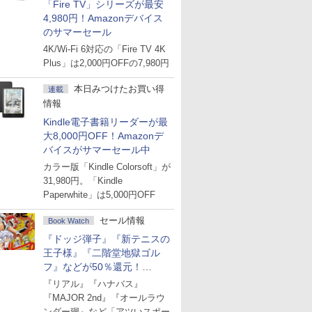
「Fire TV」シリーズが最安
4,980円！Amazonデバイス
のサマーセール
4K/Wi-Fi 6対応の「Fire TV 4K
Plus」は2,000円OFFの7,980円
本日みつけたお買い得
連載
情報
Kindle電子書籍リーダーが最
大8,000円OFF！Amazonデ
バイスがサマーセール中
カラー版「Kindle Colorsoft」が
31,980円。「Kindle
Paperwhite」は5,000円OFF
セール情報
Book Watch
『ドッジ弾子』『新テニスの
王子様』『二階堂地獄ゴル
フ』などが50％還元！
Amazonマンガ週末セール
『リアル』『ハナバス』
『MAJOR 2nd』『オールラウ
ンダー廻』など「アツいスポー