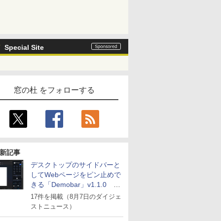
Special Site
窓の杜 をフォローする
新記事
デスクトップのサイドバーと
してWebページをピン止めで
きる「Demobar」v1.1.0 ほ
か
17件を掲載（8月7日のダイジェ
ストニュース）