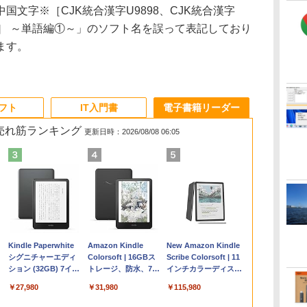
国文字※［CJK統合漢字U9898、CJK統合漢字
）］ ～単語編①～」のソフト名を誤って表記しており
ます。
ソフト
IT入門書
電子書籍リーダー
の売れ筋ランキング
更新日時：2026/08/08 06:05
Apple 2026
Microsoft Office
ClaudeCode いちば
Kindle Paperwhite
【Amazon.co.jp限
Robloxギフトカード
1冊ですべて身につく
Amazon Kindle
FMV ノートパソコン
Windows版 |
FM TOWNS ハイパ
New Amazon Kindle
コ
定
MacBook Air M5チ
Home & Business
んやさしい 教科書:
シグニチャーエディ
定】 HP ノートパソ
- 2,000 Robux 【限
HTML & CSSとWeb
Colorsoft | 16GBス
WE1-K3 (MS 365
Minecraft (マインクラ
ー・カタログ: 本体ハ
Scribe Colorsoft | 11
ップ搭載13インチノ
2024(最新 永続版)|オ
非エンジニア 初心者
ション (32GB) 7イン
コン 15-fd 15.6イン
定バーチャルアイテ
デザイン入門講座
トレージ、防水、7イ
Personal/Copilotキー
フト): Java & Bedrock
ードウェア・市販ソフ
インチカラーディスプ
持
ートブック：AIと
ンラインコード
素人 でも安心 使い方
チディスプレイ、明
チ 16GBメモリ
ムを含む】 【オンラ
［第2版］
ンチカラーディスプ
搭載/Win 11/15.6
Edition | オンラインコ
トウェアのパーフェク
レイ、64GBストレー
￥261,414
￥39,582
￥99
￥27,980
￥129,800
￥3,200
￥1,292
￥31,980
￥139,880
￥3,600
￥1,600
￥115,980
ン
Apple Intelligence、
版|Windows11、
マニュアル AI副業に
るさ自動調整、色調
512GB SSD インテ
インゲームコード】
レイ、色調調節ライ
型/Core i5/16GB/SSD
ード版
トリストと最新エミュ
ジ、ノート機能搭載、
イ
13.6インチLiquid
10/mac対応|PC2台
もコンテンツ作成に
調節ライト、12週間
ル Core 5
ロブロックス | オン
ト、最大8週間持続バ
512GB/ホワイト)
レータ紹介
明るさ自動調整、色調