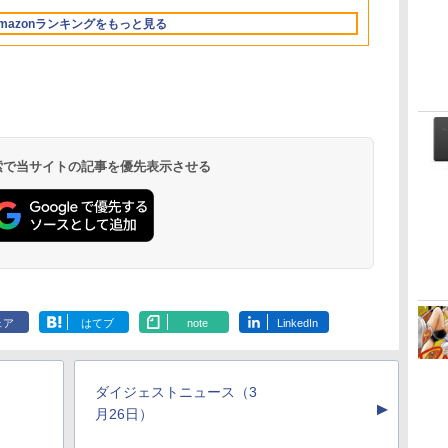
Retinaディスプレ
もKindle出版にも！
持続バッテリー、広
ラインコード版
ッテリー、広告無
FMVWK3E15W_AZ
調節ライト、プレミア
mazonランキングをもっと見る
な
イ、16GBユニファイ
非エンジニアのため
告なし、メタリック
し、ブラック (2025
ムペン付き、グラファ
ドメモリ、1TB SSD
のAIコーディング入
ブラック
年発売)
イト
ストレージ、12MPセ
門シリーズ
ンターフレームカメ
ラ、日本語キーボー
ド、Touch ID - シル
バー
 検索で当サイトの記事を優先表示させる
ェア
はてブ
note
LinkedIn
ダイジェストニュース（3
▲
月26日）