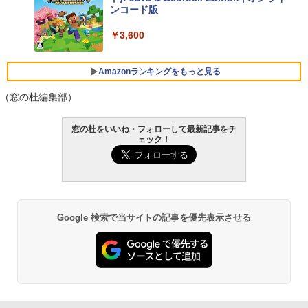
ンコード版
FMV ノートパソコン WE1-K3 (MS 365 P
￥3,600
ersonal/Copilotキー搭載/Win 11/15.6型/
Core i5/16GB/SSD 512GB/ホワイト) FM
VWK3E15W_AZ
Amazonランキングをもっと見る
￥139,880
（窓の杜編集部）
生成AIパスポート公式テキスト 第４版
Amazon Kindle - 目に優しい、かさばら
窓の杜をいいね・フォローして最新記事をチ
ない、大きな画面で読みやすい、6週間持
ェック！
続バッテリー、6インチディスプレイ電子
￥1,766
書籍リーダー、マッチャ、16GB、広告な
し
￥16,980
1冊ですべて身につくHTML & CSSとWe
Google 検索で当サイトの記事を優先表示させる
bデザイン入門講座［第2版］
Kindle Paperwhite シグニチャーエディ
ション (32GB) 7インチディスプレイ、明
￥1,292
るさ自動調整、色調調節ライト、12週間
持続バッテリー、広告なし、メタリック
ブラック
ClaudeCode いちばんやさしい 教科書: