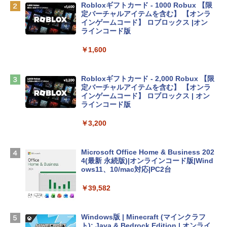
Robloxギフトカード - 1000 Robux 【限
定バーチャルアイテムを含む】 【オンラ
tomtoc 360°保護 15.6 16インチ パソコ
インゲームコード】 ロブロックス |オン
ンケース Dell NEC Lavie ASUS HP dyna
ラインコード版
book Lenovo対応
￥1,600
￥2,952
Robloxギフトカード - 2,000 Robux 【限
Apple 2026 MacBook Air M5チップ搭載
定バーチャルアイテムを含む】 【オンラ
13インチノートブック：AIとApple Intell
インゲームコード】 ロブロックス | オン
igence、13.6インチLiquid Retinaディ
ラインコード版
スプレイ、16GBユニファイドメモリ、1
TB SSDストレージ、12MPセンターフレ
￥3,200
ームカメラ、日本語キーボード、Touch I
D - ミッドナイト
Microsoft Office Home & Business 202
￥278,800
4(最新 永続版)|オンラインコード版|Wind
ows11、10/mac対応|PC2台
【Amazon.co.jp限定】 HP ノートパソコ
￥39,582
ン 15-fd 15.6インチ 16GBメモリ 512GB
SSD インテル Core 5
Windows版 | Minecraft (マインクラフ
￥129,800
ト): Java & Bedrock Edition | オンライ