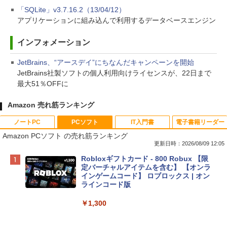
「SQLite」v3.7.16.2（13/04/12）
アプリケーションに組み込んで利用するデータベースエンジン
インフォメーション
JetBrains、“アースデイ”にちなんだキャンペーンを開始
JetBrains社製ソフトの個人利用向けライセンスが、22日まで
最大51％OFFに
Amazon 売れ筋ランキング
ノートPC
PCソフト
IT入門書
電子書籍リーダー
Amazon PCソフト の売れ筋ランキング
更新日時：2026/08/09 12:05
Apple 2026 MacBook Neo A18 Proチッ
Robloxギフトカード - 800 Robux 【限
プ搭載13インチノートブック：AIとAppl
定バーチャルアイテムを含む】 【オンラ
e Intelligenceのために設計、Liquid Ret
インゲームコード】 ロブロックス | オン
inaディスプレイ、8GBユニファイドメモ
ラインコード版
リ、256GB SSDストレージ、1080p Fac
eTime HDカメラ - インディゴ
￥1,300
￥119,800