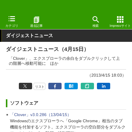
窓の杜
その他の話題
トピック
アップデート
カテゴリ
過去記事
検索
Impressサイト
ダイジェストニュース
ダイジェストニュース（4月15日）
「Clover」、エクスプローラの余白をダブルクリックして上
の階層へ移動可能に ほか
（2013/4/15 18:03）
リスト
ソフトウェア
「Clover」v3.0.286（13/04/15）
Windowsのエクスプローラへ「Google Chrome」相当のタブ
機能を付加するソフト。エクスプローラの空白部分をダブルク