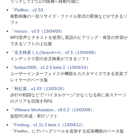
リックして1つ上の階層へ移動可能に
「Pixillion」v2.53
複数画像の一括リサイズ・ファイル形式の変換などができるソ
フト
「monzo」v3.0（13/04/09）
MP3音声とテキストを使用し英語のヒアリング・発音の学習が
できるソフトの上位版
「全文検索くん(Search++)」v2.5（13/04/06）
インデックス型の全文検索ができるソフト
「foobar2000」v1.2.5 beta 2（13/04/14）
ユーザーインターフェイスや機能をカスタマイズできる音楽プ
レイヤーのベータ版
「秋紅葉」v1.03（13/03/16）
歩行や戦闘などで“バイタルゲージ”がなくなる前に各ステージ
のクリアを目指すRPG
「VMware Workstation」v9.0.2（13/03/08）
仮想PC作成・実行ソフト
「Firebug」v1.11.3 beta 1（13/04/12）
「Firefox」にデバッグツールを追加する拡張機能のベータ版