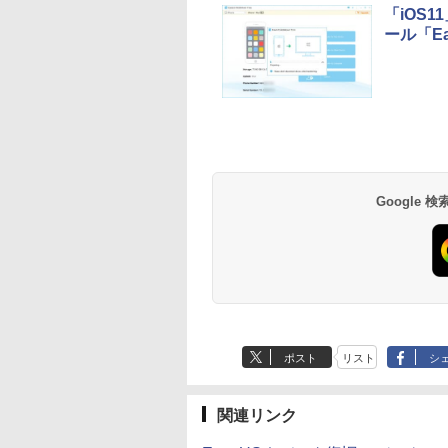
ディゴ + 3年延長
「iOS1
AppleCare+ for 13イ
ール「Ea
ンチMacBook
Neo(A18 Pro)|ダウン
ロード版
Google
ポスト
リスト
シ
関連リンク