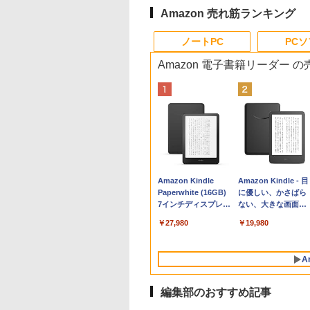
Amazon 売れ筋ランキング
ノートPC
PC
Amazon 電子書籍リーダー 
Apple 2026
Robloxギフトカード
生成AIパスポート公
Amazon Kindle
tomtoc 360°保護
Robloxギフトカード
AIイラスト表現辞典:
Amazon Kindle - 目
MacBook Neo A18
- 800 Robux 【限定
式テキスト 第４版
Paperwhite (16GB)
15.6 16インチ パソ
- 2,000 Robux 【限
思い通りの絵を引き
に優しい、かさばら
Proチップ搭載13イ
バーチャルアイテム
7インチディスプレ
ンケース Dell NEC
定バーチャルアイテ
出す プロンプトの言
ない、大きな画面で
￥1,766
ンチノートブック：
を含む】 【オンライ
イ、色調調節ライ
Lavie ASUS HP
ムを含む】 【オンラ
葉 AI画像生成シリー
読みやすい、6週間
￥162,598
￥1,300
￥27,980
￥2,952
￥3,200
￥480
￥19,980
AIとApple
ンゲームコード】 ロ
ト、12週間持続バッ
dynabook Lenovo
インゲームコード】
ズ (はぴーイラスト
続バッテリー、6イ
Intelligence、Liquid
ブロックス | オンラ
テリー、広告なし、
対応
ロブロックス | オン
Labo)
チディスプレイ電子
Retinaディスプレ
インコード版
ブラック
ラインコード版
書籍リーダー、ブラ
A
イ、8GBメモリ、
ック、16GB、広告
512GB SSD、1080p
し
FaceTime HDカメ
編集部のおすすめ記事
ラ、Touch ID - イン