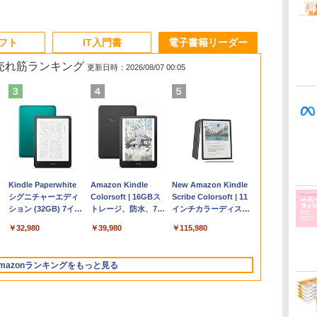
ソフト
IT入門書
電子書籍リーダー
の売れ筋ランキング
更新日時：2026/08/07 00:05
Apple 2026
Microsoft Office
ClaudeCode いちば
Kindle Paperwhite
【Amazon.co.jp限
Robloxギフトカード
FM TOWNS ハイパ
Amazon Kindle
FMV ノートパソコン
Microsoft Office
1冊ですべて身につく
New Amazon Kindle
コ
MacBook Air M5チ
Home & Business
んやさしい 教科書:
シグニチャーエディ
定】 HP ノートパソ
- 1000 Robux 【限定
ー・カタログ: 本体
Colorsoft | 16GBス
WE1-K3 (MS 365
Home 2024(最新 永続
HTML & CSSとWebデ
Scribe Colorsoft | 11
ップ搭載13インチノ
2024(最新 永続版)|オ
非エンジニア 初心者
ション (32GB) 7イン
コン 15-fd 15.6イン
バーチャルアイテム
ハードウェア・市販
トレージ、防水、7イ
Personal/Copilotキー
版)|オンラインコード
ザイン入門講座［第2
インチカラーディスプ
持
ートブック：AIと
ンラインコード
素人 でも安心 使い方
チディスプレイ、明
チ 16GBメモリ
を含む】 【オンライ
ソフトウェアのパー
ンチカラーディスプ
搭載/Win 11/15.6
版|Windows11、
版］
レイ、64GBストレー
￥347,600
￥39,582
￥99
￥32,980
￥129,800
￥1,600
￥1,600
￥39,980
￥120,000
￥37,224
￥2,326
￥115,980
ン
Apple Intelligence、
版|Windows11、
マニュアル AI副業に
るさ自動調整、色調
512GB SSD インテ
ンゲームコード】 ロ
フェクトリストと最
レイ、色調調節ライ
型/Core i5/16GB/SSD
10/mac対応|PC2台
ジ、ノート機能搭載、
13.6インチLiquid
10/mac対応|PC2台
もコンテンツ作成に
調節ライト、12週間
ル Core 5
ブロックス |オンライ
新エミュレータ紹介
ト、最大8週間持続バ
512GB/ホワイト)
明るさ自動調整、色調
Retinaディスプレ
もKindle出版にも！
持続バッテリー、広
ンコード版
ッテリー、広告無
FMVWK3E15W_AZ
調節ライト、プレミア
mazonランキングをもっと見る
な
イ、24GBユニファイ
非エンジニアのため
告なし、メタリック
し、ブラック (2025
ムペン付き、グラファ
ドメモリ、1TB
のAIコーディング入
ジェード
年発売)
イト
SSD、12MPセンター
門シリーズ
フレームカメラ、