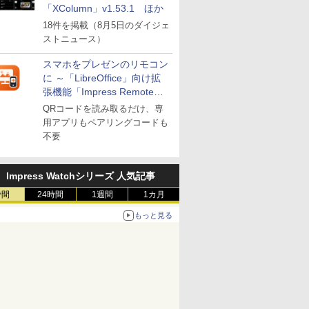
「XColumn」v1.53.1 ほか
18件を掲載（8月5日のダイジェ
ストニュース）
スマホをプレゼンのリモコン
に ～「LibreOffice」向け拡
張機能「Impress Remote」
が公開
QRコードを読み取るだけ、専
用アプリもペアリングコードも
不要
Impress Watchシリーズ 人気記事
時間
24時間
1週間
1カ月
もっと見る