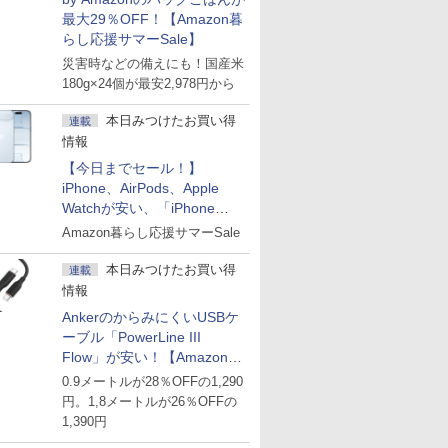
最大29％OFF！【Amazon暮
らし応援サマーSale】
災害時などの備えにも！国産米
180g×24個が最安2,978円から
本日みつけたお買い得
連載
情報
【今日までセール！】
iPhone、AirPods、Apple
Watchが安い、「iPhone
Air」256GB版が139,800円な
Amazon暮らし応援サマーSale
ど
本日みつけたお買い得
連載
情報
AnkerのからみにくいUSBケ
ーブル「PowerLine III
Flow」が安い！【Amazon暮
らし応援サマーSale】
0.9メートルが28％OFFの1,290
円。1,8メートルが26％OFFの
1,390円