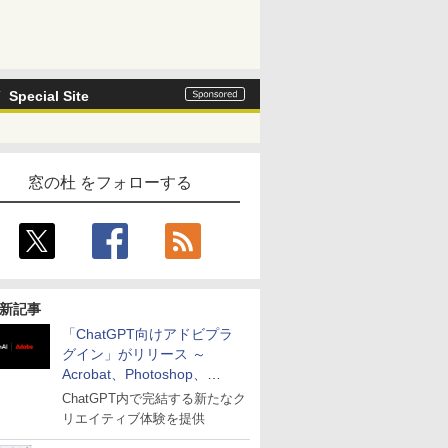
Special Site
窓の杜 をフォローする
新記事
「ChatGPT向けアドビプラ
グイン」がリリース ～
Acrobat、Photoshop、
Premiereなどの機能を1つの
ChatGPT内で完結する新たなク
プラグインに統合
リエイティブ体験を提供