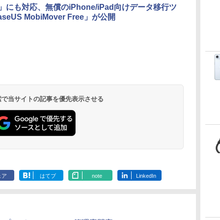
Touch ID - ミッドナ
1」にも対応、無償のiPhone/iPad向けデータ移行ツ
イト + 3年延長
seUS MobiMover Free」が公開
AppleCare+ for 13イ
ンチMacBook
Air(M5)|ダウンロー
ド版
 検索で当サイトの記事を優先表示させる
ェア
はてブ
note
LinkedIn