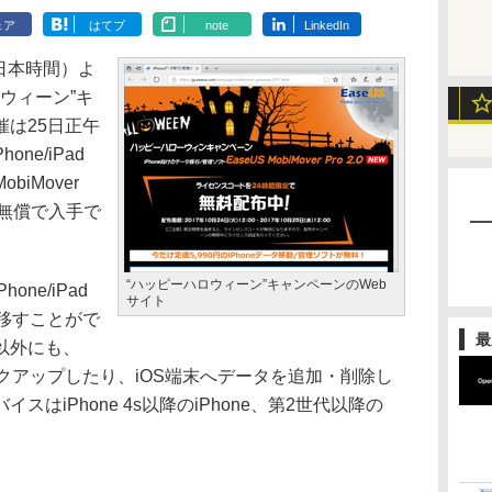
ェア
はてブ
note
LinkedIn
（日本時間）よ
ウィーン”キ
は25日正午
ne/iPad
biMover
を無償で入手で
“ハッピーハロウィーン”キャンペーンのWeb
one/iPad
サイト
へ移すことがで
最
以外にも、
ックアップしたり、iOS端末へデータを追加・削除し
はiPhone 4s以降のiPhone、第2世代以降の
。