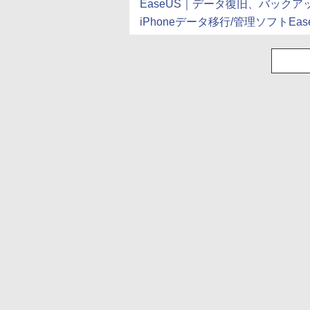
EaseUS｜データ復旧、バック
iPhoneデータ移行/管理ソフトEaseU