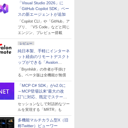
「Visual Studio 2026」に
「GitHub Copilot SDK」ベー
スの新エージェントが追加
「Copilot CLI」や「GitHub」ア
プリ、「VS Code」などと同じ
エンジン、プレビュー搭載
レビュー
純日本製、手軽にインターネ
ット経由のリモートデスクト
ップができる「Avalon
remote」
「Brynhildr」の作者が手掛け
る。ベータ版は全機能が無償
「MCP C# SDK」がv2.0に
～MCP登場以来“最大の改
訂”に対応、既定でステート
レスへ
セッションなしで対話的なツー
ルを実現する「MRTR」も
多機能マルチカラム型X（旧
称Twitter）ビューワー