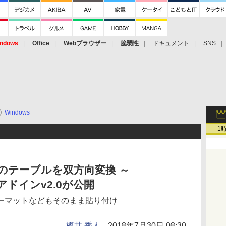
ndows
Office
Webブラウザー
脆弱性
ドキュメント
SNS
Windows
1
ownのテーブルを双方向変換 ～
n」アドインv2.0が公開
ーマットなどもそのまま貼り付け
樽井 秀人
2018年7月30日 08:30