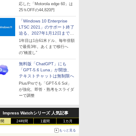
応した「Motorola edge 60」は
25％OFFの44,820円
「Windows 10 Enterprise
LTSC 2021」のサポート終了
迫る、2027年1月12日まで
～ESUは9月1日から販売
1年目は1台61米ドル、毎年倍額
で最長3年。あくまで移行へ
の“橋渡し”
無料版「ChatGPT」にも
「GPT-5.6 Luna」が開放、
テキストチャットは無制限へ
Plus/Proでも「GPT-5.6 Sol」
が強化、即答・熟考をスライダ
ーで調整
Impress Watchシリーズ 人気記事
時間
24時間
1週間
1カ月
もっと見る