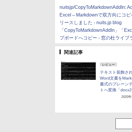
nuitsjp/CopyToMarkdownAddIn: Add
Excel⇔Markdownで双方向にコピペで
リースしました - nuits.jp blog
「CopyToMarkdownAddIn
プボードへコピー - 窓の杜ライブ
関連記事
レビュー
テキスト装飾さ
Word文書をMark
書式のプレーン
トへ変換「docx
2020