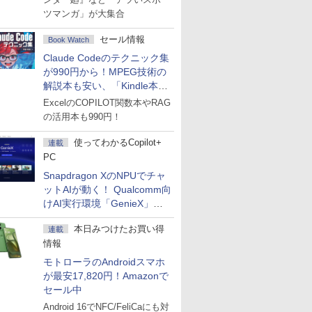
ツマンガ」が大集合
セール情報
Book Watch
Claude Codeのテクニック集
が990円から！MPEG技術の
解説本も安い、「Kindle本サ
マーセール」第2弾開始！
ExcelのCOPILOT関数本やRAG
の活用本も990円！
使ってわかるCopilot+
連載
PC
Snapdragon XのNPUでチャ
ットAIが動く！ Qualcomm向
けAI実行環境「GenieX」を
試してみた
本日みつけたお買い得
連載
情報
モトローラのAndroidスマホ
が最安17,820円！Amazonで
セール中
Android 16でNFC/FeliCaにも対