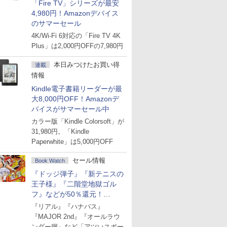
「Fire TV」シリーズが最安
4,980円！Amazonデバイス
のサマーセール
4K/Wi-Fi 6対応の「Fire TV 4K
Plus」は2,000円OFFの7,980円
本日みつけたお買い得
連載
情報
Kindle電子書籍リーダーが最
大8,000円OFF！Amazonデ
バイスがサマーセール中
カラー版「Kindle Colorsoft」が
31,980円。「Kindle
Paperwhite」は5,000円OFF
セール情報
Book Watch
『ドッジ弾子』『新テニスの
王子様』『二階堂地獄ゴル
フ』などが50％還元！
Amazonマンガ週末セール
『リアル』『ハナバス』
『MAJOR 2nd』『オールラウ
ンダー廻』など「アツいスポー