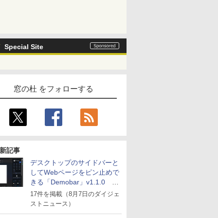
Special Site
窓の杜 をフォローする
新記事
デスクトップのサイドバーと
してWebページをピン止めで
きる「Demobar」v1.1.0 ほ
か
17件を掲載（8月7日のダイジェ
ストニュース）