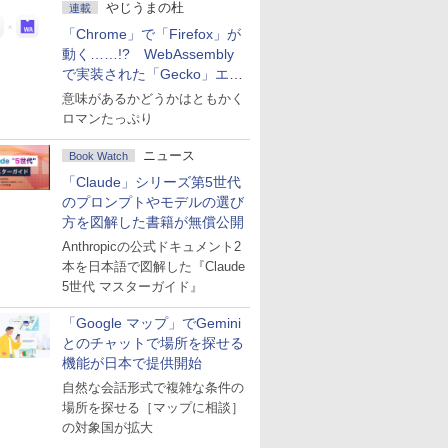
やじうまの杜
連載
「Chrome」で「Firefox」が
動く……!? WebAssembly
で実装された「Gecko」エン
ジン
意味があるかどうかはともかく
ロマンたっぷり
ニュース
Book Watch
「Claude」シリーズ第5世代
のプロンプトやモデルの選び
方を図解した書籍が無償公開
Anthropicの公式ドキュメント2
本を日本語で図解した『Claude
5世代 マスターガイド』
「Google マップ」でGemini
とのチャットで場所を探せる
機能が日本で提供開始
自然な会話形式で複雑な条件の
場所を探せる［マップに相談］
の対象国が拡大