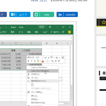
ェア
はてブ
note
LinkedIn
最