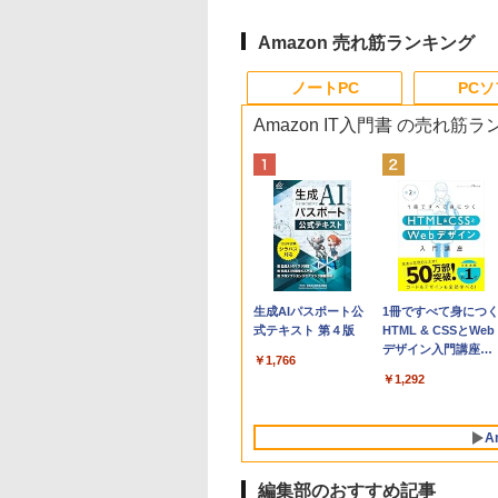
Amazon 売れ筋ランキング
ノートPC
PC
Amazon IT入門書 の売れ筋
Apple 2026
Robloxギフトカード
生成AIパスポート公
tomtoc 360°保護
Robloxギフトカード
1冊ですべて身につ
MacBook Neo A18
- 800 Robux 【限定
式テキスト 第４版
15.6 16インチ パソ
- 1000 Robux 【限
HTML & CSSとWeb
Proチップ搭載13イ
バーチャルアイテム
ンケース Dell NEC
バーチャルアイテム
デザイン入門講座
￥1,766
ンチノートブック：
を含む】 【オンライ
Lavie ASUS HP
を含む】 【オンライ
［第2版］
￥119,800
￥1,300
￥2,952
￥1,600
￥1,292
AIとApple
ンゲームコード】 ロ
dynabook Lenovo
ンゲームコード】 ロ
Intelligenceのために
ブロックス | オンラ
対応
ブロックス |オンラ
設計、Liquid Retina
インコード版
ンコード版
A
ディスプレイ、8GB
ユニファイドメモ
リ、256GB SSDスト
編集部のおすすめ記事