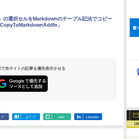
ンターフレームカメ
ラ、日本語キーボー
ド、Touch ID - ミッ
ドナイト
el」の選択セルをMarkdownのテーブル記法でコピー
opyToMarkdownAddIn」
Amazon Kindle
Amazon Kindle
New Amazon Kindle
Paperwhite (16GB)
Colorsoft | 16GBス
Scribe Colorsoft | 11
7インチディスプレ
トレージ、防水、7イ
インチカラーディスプ
イ、色調調節ライ
ンチカラーディスプ
レイ、64GBストレー
￥22,980
￥31,980
￥115,980
 検索で当サイトの記事を優先表示させる
ト、12週間持続バッ
レイ、色調調節ライ
ジ、ノート機能搭載、
テリー、広告なし、
ト、最大8週間持続バ
明るさ自動調整、色調
ブラック
ッテリー、広告無
調節ライト、プレミア
し、ブラック (2025
ムペン付き、グラファ
年発売)
イト
ェア
はてブ
note
LinkedIn
1