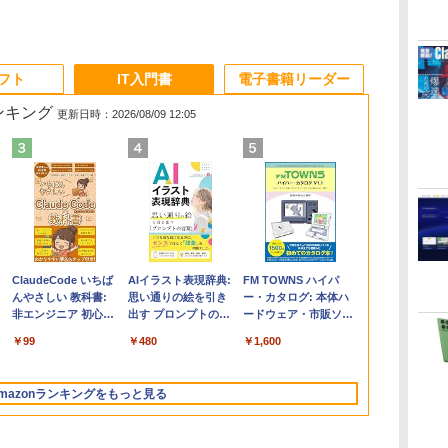
ソフト
IT入門書
電子書籍リーダー
ランキング
更新日時：2026/08/09 12:05
く
Apple 2026
Robloxギフトカード
ClaudeCode いちば
【Amazon.co.jp限
Microsoft Office
AIイラスト表現辞典:
FMV ノートパソコン
Windows版 |
FM TOWNS ハイパ
コ
定
MacBook Air M5チ
- 2,000 Robux 【限
んやさしい 教科書:
定】 HP ノートパソ
Home & Business
思い通りの絵を引き
WE1-K3 (MS 365
Minecraft (マインクラ
ー・カタログ: 本体ハ
ップ搭載13インチノ
定バーチャルアイテ
非エンジニア 初心者
コン 15-fd 15.6イン
2024(最新 永続版)|オ
出す プロンプトの言
Personal/Copilotキー
フト): Java & Bedrock
ードウェア・市販ソフ
ートブック：AIと
ムを含む】 【オンラ
素人 でも安心 使い方
チ 16GBメモリ
ンラインコード
葉 AI画像生成シリー
搭載/Win 11/15.6
Edition | オンラインコ
トウェアのパーフェク
￥278,800
￥3,200
￥99
￥129,800
￥39,582
￥480
￥139,880
￥3,600
￥1,600
Apple Intelligence、
インゲームコード】
マニュアル AI副業に
512GB SSD インテ
版|Windows11、
ズ (はぴーイラスト
型/Core i5/16GB/SSD
ード版
トリストと最新エミュ
イ
13.6インチLiquid
ロブロックス | オン
もコンテンツ作成に
ル Core 5
10/mac対応|PC2台
Labo)
512GB/ホワイト)
レータ紹介
Retinaディスプレ
ラインコード版
もKindle出版にも！
FMVWK3E15W_AZ
mazonランキングをもっと見る
イ、16GBユニファイ
非エンジニアのため
ドメモリ、1TB SSD
のAIコーディング入
ストレージ、12MPセ
門シリーズ