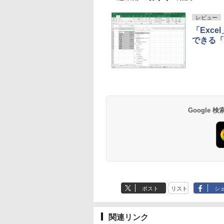
レージ、1080p
FaceTime HDカメラ
レビュー
- インディゴ
「Exc
できる「C
Amazon Kindle - 目
Kindle Paperwhite
に優しい、かさばら
シグニチャーエディ
ない、大きな画面で
ション (32GB) 7イン
読みやすい、6週間持
チディスプレイ、明
￥16,980
￥27,980
Google
続バッテリー、6イン
るさ自動調整、色調
チディスプレイ電子
調節ライト、12週間
書籍リーダー、マッ
持続バッテリー、広
チャ、16GB、広告な
告なし、メタリック
し
ブラック
ポスト
リスト
シ
関連リンク