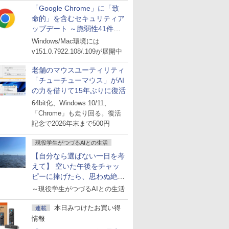
「Google Chrome」に「致
命的」を含むセキュリティア
ップデート ～脆弱性41件に
対処
Windows/Mac環境には
v151.0.7922.108/.109が展開中
老舗のマウスユーティリティ
「チューチューマウス」がAI
の力を借りて15年ぶりに復活
64bit化、Windows 10/11、
「Chrome」も走り回る。復活
記念で2026年末まで500円
現役学生がつづるAIとの生活
【自分なら選ばない一日を考
えて】 空いた午後をチャッ
ピーに捧げたら、思わぬ絶景
に出会った話
～現役学生がつづるAIとの生活
本日みつけたお買い得
連載
情報