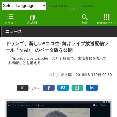
Powered by
Translate
窓の杜
画像・映像・音楽
映像・動画
Windows
カテゴリ
過去記事
検索
Impressサイト
ニュース
ドワンゴ、新しい“ニコ生”向けライブ放送配信ツ
ール「N Air」のベータ版を公開
「Niconico Live Encoder」よりも軽量で、来場者数を表示す
る機能などを備える
長谷川 正太郎
2018年8月10日 09:30
リスト