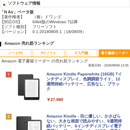
ソフトウェア情報
「N Air」ベータ版
【著作権者】
（株）ドワンゴ
【対応OS】
64bit版のWindows 7以降
【ソフト種別】
フリーソフト
【バージョン】
0.1.20180809-1（18/08/09）
Amazon 売れ筋ランキング
ノートPC
PCソフト
IT入門書
電子書籍リーダー
Amazon 電子書籍リーダー の売れ筋ランキング
更新日時：2026/08/06 12:05
Apple 2026 MacBook Neo A18 Proチッ
Xbox プリペイドカード 10,000円 デジタ
生成AIパスポート公式テキスト 第４版
Amazon Kindle Paperwhite (16GB) 7イ
プ搭載13インチノートブック：AIとAppl
ルコード 【旧 Xbox ギフトカード】 [オ
ンチディスプレイ、色調調節ライト、12
e Intelligenceのために設計、Liquid Ret
ンラインコード]
週間持続バッテリー、広告なし、ブラッ
￥1,766
inaディスプレイ、8GBユニファイドメモ
ク
リ、512GB SSDストレージ、1080p Fac
￥10,000
eTime HDカメラ、Touch ID - インディ
￥27,980
ゴ
AIイラスト表現辞典: 思い通りの絵を引き
Robloxギフトカード - 800 Robux 【限
￥137,800
出す プロンプトの言葉 AI画像生成シリー
定バーチャルアイテムを含む】 【オンラ
Amazon Kindle - 目に優しい、かさばら
ズ (はぴーイラストLabo)
インゲームコード】 ロブロックス | オン
ない、大きな画面で読みやすい、6週間持
ラインコード版
続バッテリー、6インチディスプレイ電子