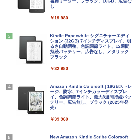
tomtoc 360°保護 15.6 16インチ パソコ
書籍リーダー、ブラック、16GB、広告な
￥99
ンケース Dell NEC Lavie ASUS HP dyna
し
￥1,300
book Lenovo対応
￥19,980
ClaudeCode いちばんやさしい 教科書:
￥2,952
非エンジニア 初心者 素人 でも安心 使い
Microsoft Office Home & Business 202
方 マニュアル AI副業にもコンテンツ作成
4(最新 永続版)|オンラインコード版|Wind
にもKindle出版にも！ 非エンジニアのた
ows11、10/mac対応|PC2台
Kindle Paperwhite シグニチャーエディ
めのAIコーディング入門シリーズ
Apple 2026 MacBook Air M5チップ搭載
ション (32GB) 7インチディスプレイ、明
13インチノートブック：AIとApple Intell
るさ自動調整、色調調節ライト、12週間
￥39,582
igence、13.6インチLiquid Retinaディ
持続バッテリー、広告なし、メタリック
￥99
スプレイ、24GBユニファイドメモリ、1
ブラック
TB SSDストレージ、12MPセンターフレ
Robloxギフトカード - 2,000 Robux 【限
ームカメラ、日本語キーボード、Touch I
￥32,980
FM TOWNS ハイパー・カタログ: 本体ハ
定バーチャルアイテムを含む】 【オンラ
D - スカイブルー
ードウェア・市販ソフトウェアのパーフ
インゲームコード】 ロブロックス | オン
ェクトリストと最新エミュレータ紹介
ラインコード版
￥298,901
Amazon Kindle Colorsoft | 16GBストレ
ージ、防水、7インチカラーディスプレ
￥1,600
￥3,200
イ、色調調節ライト、最大8週間持続バッ
【Amazon.co.jp限定】 HP ノートパソコ
テリー、広告無し、ブラック (2025年発
ン 15-fd 15.6インチ 16GBメモリ 512GB
売)
1冊ですべて身につくHTML & CSSとWe
Robloxギフトカード - 1000 Robux 【限
SSD インテル Core 5
bデザイン入門講座［第2版］
定バーチャルアイテムを含む】 【オンラ
￥39,980
インゲームコード】 ロブロックス |オン
￥129,800
ラインコード版
￥2,326
New Amazon Kindle Scribe Colorsoft |
￥1,600