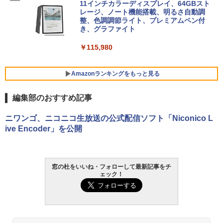
FMV ノートパソコン WE1-K3 (MS 365 P
11インチカラーディスプレイ、64GBスト
ersonal/Copilotキー搭載/Win 11/15.6型/
レージ、ノート機能搭載、明るさ自動調
Core i5/16GB/SSD 512GB/ホワイト) FM
整、色調調節ライト、プレミアムペン付
VWK3E15W_AZ
き、グラファイト
￥119,800
￥115,980
Amazonランキングをもっと見る
編集部のおすすめ記事
ニワンゴ、ニコニコ生放送の公式配信ソフト「Niconico L
ive Encoder」を公開
窓の杜をいいね・フォローして最新記事をチ
ェック！