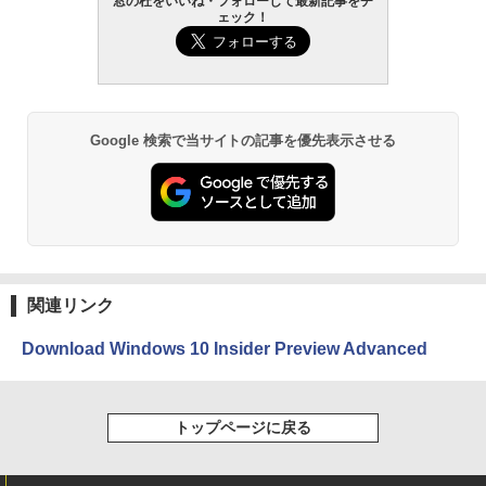
窓の杜をいいね・フォローして最新記事をチ
AIイラスト表現辞典: 思い通りの絵を引き
ェック！
出す プロンプトの言葉 AI画像生成シリー
Amazon Kindle - 目に優しい、かさばら
ズ (はぴーイラストLabo)
ない、大きな画面で読みやすい、6週間持
続バッテリー、6インチディスプレイ電子
書籍リーダー、マッチャ、16GB、広告な
￥480
し
Google 検索で当サイトの記事を優先表示させる
￥16,980
ClaudeCode いちばんやさしい 教科書:
非エンジニア 初心者 素人 でも安心 使い
方 マニュアル AI副業にもコンテンツ作成
にもKindle出版にも！ 非エンジニアのた
Kindle Paperwhite シグニチャーエディ
めのAIコーディング入門シリーズ
ション (32GB) 7インチディスプレイ、明
るさ自動調整、色調調節ライト、12週間
持続バッテリー、広告なし、メタリック
￥99
ブラック
関連リンク
￥27,980
1冊ですべて身につくHTML & CSSとWe
bデザイン入門講座［第2版］
Download Windows 10 Insider Preview Advanced
Amazon Kindle Colorsoft | 16GBストレ
￥1,292
ージ、防水、7インチカラーディスプレ
イ、色調調節ライト、最大8週間持続バッ
トップページに戻る
テリー、広告無し、ブラック (2025年発
売)
FM TOWNS ハイパー・カタログ: 本体ハ
ードウェア・市販ソフトウェアのパーフ