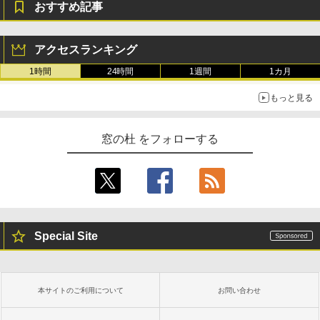
おすすめ記事
￥31,980
ェクトリストと最新エミュレータ紹介
￥1,600
New Amazon Kindle Scribe Colorsoft |
アクセスランキング
11インチカラーディスプレイ、64GBスト
1時間
24時間
1週間
1カ月
レージ、ノート機能搭載、明るさ自動調
整、色調調節ライト、プレミアムペン付
き、グラファイト
もっと見る
￥115,980
窓の杜 をフォローする
Special Site
本サイトのご利用について
お問い合わせ