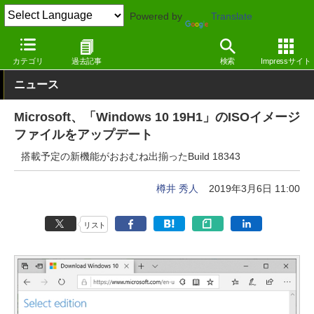
Powered by
Translate
窓の杜
システム・ファイル
システム
Windows
カテゴリ
過去記事
検索
Impressサイト
ニュース
Microsoft、「Windows 10 19H1」のISOイメージ
ファイルをアップデート
搭載予定の新機能がおおむね出揃ったBuild 18343
樽井 秀人
2019年3月6日 11:00
リスト