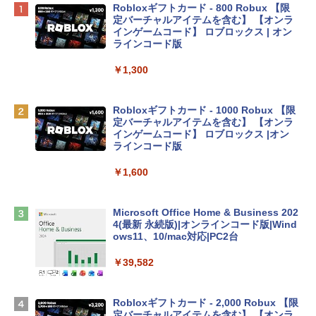
Apple 2026 MacBook Neo A18 Proチッ
Robloxギフトカード - 800 Robux 【限
プ搭載13インチノートブック：AIとAppl
定バーチャルアイテムを含む】 【オンラ
e Intelligenceのために設計、Liquid Ret
インゲームコード】 ロブロックス | オン
inaディスプレイ、8GBユニファイドメモ
ラインコード版
リ、512GB SSDストレージ、1080p Fac
eTime HDカメラ、Touch ID - シルバー
￥1,300
￥131,111
Robloxギフトカード - 1000 Robux 【限
定バーチャルアイテムを含む】 【オンラ
tomtoc 360°保護 15.6 16インチ パソコ
インゲームコード】 ロブロックス |オン
ンケース Dell NEC Lavie ASUS HP dyna
ラインコード版
book Lenovo対応
￥1,600
￥2,952
Microsoft Office Home & Business 202
Apple 2026 MacBook Air M5チップ搭載
4(最新 永続版)|オンラインコード版|Wind
13インチノートブック：AIとApple Intell
ows11、10/mac対応|PC2台
igence、13.6インチLiquid Retinaディ
スプレイ、16GBユニファイドメモリ、1
￥39,582
TB SSDストレージ、12MPセンターフレ
ームカメラ、日本語キーボード、Touch I
D - ミッドナイト
Robloxギフトカード - 2,000 Robux 【限
定バーチャルアイテムを含む】 【オンラ