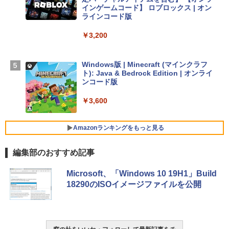
￥278,800
インゲームコード】 ロブロックス | オン
ラインコード版
【Amazon.co.jp限定】 HP ノートパソコ
￥3,200
ン 15-fd 15.6インチ 16GBメモリ 512GB
SSD インテル Core 5
Windows版 | Minecraft (マインクラフ
￥129,800
ト): Java & Bedrock Edition | オンライ
ンコード版
FMV ノートパソコン WE1-K3 (MS 365 P
￥3,600
ersonal/Copilotキー搭載/Win 11/15.6型/
Core i5/16GB/SSD 512GB/ホワイト) FM
VWK3E15W_AZ
Amazonランキングをもっと見る
￥139,880
編集部のおすすめ記事
生成AIパスポート公式テキスト 第４版
Amazon Kindle Paperwhite (16GB) 7イ
Microsoft、「Windows 10 19H1」Build
ンチディスプレイ、色調調節ライト、12
18290のISOイメージファイルを公開
週間持続バッテリー、広告なし、ブラッ
￥1,766
ク
￥22,980