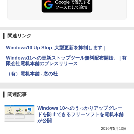
方 マニュアル AI副業にもコンテンツ作成
にもKindle出版にも！ 非エンジニアのた
Kindle Paperwhite シグニチャーエディ
めのAIコーディング入門シリーズ
ション (32GB) 7インチディスプレイ、明
るさ自動調整、色調調節ライト、12週間
持続バッテリー、広告なし、メタリック
￥99
ブラック
関連リンク
￥27,980
1冊ですべて身につくHTML & CSSとWe
bデザイン入門講座［第2版］
Windows10 Up Stop, 大型更新を抑制します |
Amazon Kindle Colorsoft | 16GBストレ
￥2,326
Windows11への更新ストップツール無料配布開始。 | 有
ージ、防水、7インチカラーディスプレ
限会社電机本舗のプレスリリース
イ、色調調節ライト、最大8週間持続バッ
テリー、広告無し、ブラック (2025年発
（有）電机本舗 - 窓の杜
売)
FM TOWNS ハイパー・カタログ: 本体ハ
ードウェア・市販ソフトウェアのパーフ
￥31,980
ェクトリストと最新エミュレータ紹介
関連記事
￥1,600
New Amazon Kindle Scribe Colorsoft |
Windows 10へのうっかりアップグレー
11インチカラーディスプレイ、64GBスト
レージ、ノート機能搭載、明るさ自動調
ドを防止できるフリーソフトを電机本舗
整、色調調節ライト、プレミアムペン付
が公開
き、グラファイト
2016年5月13日