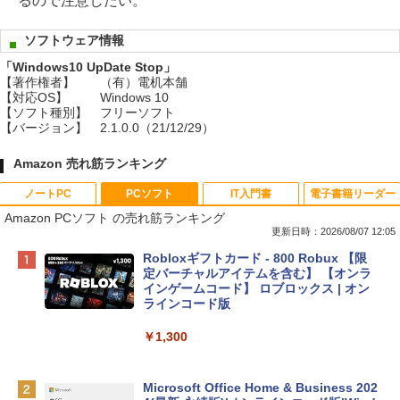
るので注意したい。
ソフトウェア情報
「Windows10 UpDate Stop」
【著作権者】
（有）電机本舗
【対応OS】
Windows 10
【ソフト種別】
フリーソフト
【バージョン】
2.1.0.0（21/12/29）
Amazon 売れ筋ランキング
ノートPC
PCソフト
IT入門書
電子書籍リーダー
Amazon PCソフト の売れ筋ランキング
更新日時：2026/08/07 12:05
Apple 2026 MacBook Neo A18 Proチッ
Robloxギフトカード - 800 Robux 【限
プ搭載13インチノートブック：AIとAppl
定バーチャルアイテムを含む】 【オンラ
e Intelligence、Liquid Retinaディスプ
インゲームコード】 ロブロックス | オン
レイ、8GBメモリ、512GB SSD、1080p
ラインコード版
FaceTime HDカメラ、Touch ID - インデ
ィゴ + 3年延長 AppleCare+ for 13インチ
￥1,300
MacBook Neo(A18 Pro)|ダウンロード版
￥162,598
Microsoft Office Home & Business 202