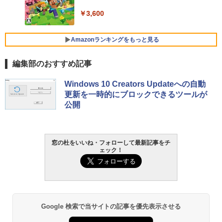
￥3,600
FMV ノートパソコン WE1-K3 (MS 365 P
ersonal/Copilotキー搭載/Win 11/15.6型/
Core i5/16GB/SSD 512GB/ホワイト) FM
Amazonランキングをもっと見る
VWK3E15W_AZ
編集部のおすすめ記事
￥139,880
生成AIパスポート公式テキスト 第４版
Amazon Kindle Paperwhite (16GB) 7イ
Windows 10 Creators Updateへの自動
ンチディスプレイ、色調調節ライト、12
更新を一時的にブロックできるツールが
週間持続バッテリー、広告なし、ブラッ
￥1,766
公開
ク
￥22,980
AIイラスト表現辞典: 思い通りの絵を引き
窓の杜をいいね・フォローして最新記事をチ
ェック！
出す プロンプトの言葉 AI画像生成シリー
Amazon Kindle - 目に優しい、かさばら
ズ (はぴーイラストLabo)
ない、大きな画面で読みやすい、6週間持
続バッテリー、6インチディスプレイ電子
書籍リーダー、ブラック、16GB、広告な
￥480
し
￥16,980
ClaudeCode いちばんやさしい 教科書:
Google 検索で当サイトの記事を優先表示させる
非エンジニア 初心者 素人 でも安心 使い