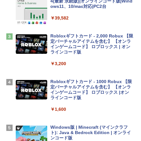
4(最新 永続版)|オンラインコード版|Wind
ows11、10/mac対応|PC2台
tomtoc 360°保護 15.6 16インチ パソコ
ンケース Dell NEC Lavie ASUS HP dyna
￥39,582
book Lenovo対応
￥2,952
Robloxギフトカード - 2,000 Robux 【限
定バーチャルアイテムを含む】 【オンラ
インゲームコード】 ロブロックス | オン
Apple 2026 MacBook Air M5チップ搭載
ラインコード版
13インチノートブック：AIとApple Intell
igence、13.6インチLiquid Retinaディ
￥3,200
スプレイ、24GBユニファイドメモリ、1
TB SSDストレージ、12MPセンターフレ
ームカメラ、日本語キーボード、Touch I
Robloxギフトカード - 1000 Robux 【限
D - ミッドナイト
定バーチャルアイテムを含む】 【オンラ
インゲームコード】 ロブロックス |オン
￥298,901
ラインコード版
￥1,600
【Amazon.co.jp限定】 HP ノートパソコ
ン 15-fd 15.6インチ 16GBメモリ 512GB
SSD インテル Core 5
Windows版 | Minecraft (マインクラフ
ト): Java & Bedrock Edition | オンライ
￥129,800
ンコード版