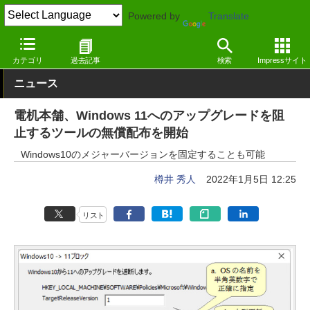
Powered by
Translate
窓の杜
システム・ファイル
システム
Windows
カテゴリ
過去記事
検索
Impressサイト
ニュース
電机本舗、Windows 11へのアップグレードを阻
止するツールの無償配布を開始
Windows10のメジャーバージョンを固定することも可能
樽井 秀人
2022年1月5日 12:25
リスト