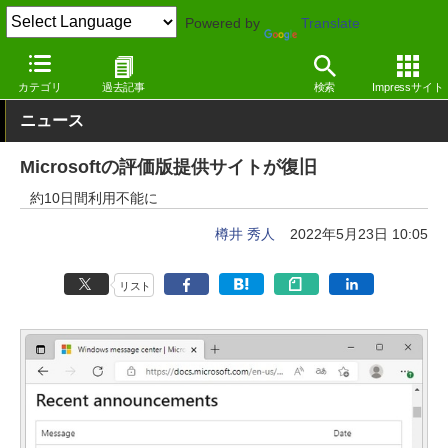
Powered by
Translate
窓の杜
システム・ファイル
システム
Webサービス
カテゴリ
過去記事
検索
Impressサイト
ニュース
Microsoftの評価版提供サイトが復旧
約10日間利用不能に
樽井 秀人
2022年5月23日 10:05
リスト