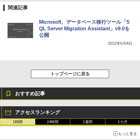
き、グラファイト
FM TOWNS ハイパー・カタログ: 本体ハ
関連記事
ードウェア・市販ソフトウェアのパーフ
￥115,980
ェクトリストと最新エミュレータ紹介
Microsoft、データベース移行ツール「S
￥1,600
QL Server Migration Assistant」v9.0を
XTEINK X3 電子書籍リーダー 3.7インチ
公開
E-Ink搭載 58g軽量 カードサイズ 16GB内
蔵 SD対応 ミストレグレー
2022年6月8日
￥12,900
トップページに戻る
おすすめ記事
アクセスランキング
1時間
24時間
1週間
1カ月
もっと見る