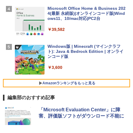
Apple 2026 MacBook Air M5チップ搭載
Microsoft Office Home & Business 202
13インチノートブック：AIとApple Intell
4(最新 永続版)|オンラインコード版|Wind
igence、13.6インチLiquid Retinaディ
ows11、10/mac対応|PC2台
スプレイ、16GBユニファイドメモリ、51
2GB SSDストレージ、12MPセンターフ
￥39,582
レームカメラ、日本語キーボード、Touc
h ID - ミッドナイト
Windows版 | Minecraft (マインクラフ
￥217,556
ト): Java & Bedrock Edition | オンライ
ンコード版
【Amazon.co.jp限定】ASUS ノートパソ
￥3,600
コン Vivobook 15 M1502NAQ 15.6イン
チ AMD Ryzen 7 170 メモリ16GB SSD 5
12GB Microsoft 365 Personal (24か月
Amazonランキングをもっと見る
版) 搭載 Windows 11 重量1.7kg Wi-Fi 6
E クワイエットブルー M1502NAQ-R716
5BUWS
編集部のおすすめ記事
￥139,800
生成AIパスポート公式テキスト 第４版
Kindle Paperwhite シグニチャーエディ
「Microsoft Evaluation Center」に障
ション (32GB) 7インチディスプレイ、明
害、評価版ソフトがダウンロード不能に
るさ自動調整、色調調節ライト、12週間
￥1,766
持続バッテリー、広告なし、メタリック
ブラック