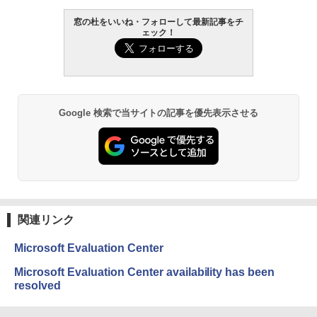
￥-
窓の杜をいいね・フォローして最新記事をチ
1冊ですべて身につくHTML & CSSとWe
ェック！
bデザイン入門講座［第2版］
Amazon Kindle Paperwhite (16GB) 7イ
ンチディスプレイ、色調調節ライト、12
￥1,292
週間持続バッテリー、広告なし、ブラッ
ク
Google 検索で当サイトの記事を優先表示させる
￥-
ClaudeCode いちばんやさしい 教科書:
非エンジニア 初心者 素人 でも安心 使い
方 マニュアル AI副業にもコンテンツ作成
にもKindle出版にも！ 非エンジニアのた
Amazon Kindle Colorsoft | 16GBストレ
めのAIコーディング入門シリーズ
ージ、防水、7インチカラーディスプレ
イ、色調調節ライト、最大8週間持続バッ
￥99
テリー、広告無し、ブラック (2025年発
売)
関連リンク
￥31,980
AIイラスト表現辞典: 思い通りの絵を引き
出す プロンプトの言葉 AI画像生成シリー
Microsoft Evaluation Center
ズ (はぴーイラストLabo)
New Amazon Kindle Scribe Colorsoft |
Microsoft Evaluation Center availability has been
￥480
11インチカラーディスプレイ、64GBスト
resolved
レージ、ノート機能搭載、明るさ自動調
整、色調調節ライト、プレミアムペン付