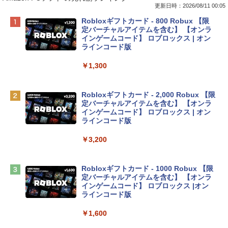
更新日時：2026/08/11 00:05
Apple 2026 MacBook Neo A18 Proチッ
Robloxギフトカード - 800 Robux 【限
プ搭載13インチノートブック：AIとAppl
定バーチャルアイテムを含む】 【オンラ
e Intelligenceのために設計、Liquid Ret
インゲームコード】 ロブロックス | オン
inaディスプレイ、8GBユニファイドメモ
ラインコード版
リ、512GB SSDストレージ、1080p Fac
eTime HDカメラ、Touch ID - シトラス
￥1,300
￥137,800
Robloxギフトカード - 2,000 Robux 【限
定バーチャルアイテムを含む】 【オンラ
tomtoc 360°保護 15.6 16インチ パソコ
インゲームコード】 ロブロックス | オン
ンケース Dell NEC Lavie ASUS HP dyna
ラインコード版
book Lenovo対応
￥3,200
￥2,952
Robloxギフトカード - 1000 Robux 【限
HP ノートパソコン 15-fd 15.6インチ 16
定バーチャルアイテムを含む】 【オンラ
GBメモリ 512GB SSD インテル Core 5
インゲームコード】 ロブロックス |オン
ラインコード版
￥140,131
￥1,600