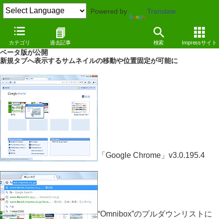
Powered by
Translate
NEWS
（09/08/06 11:20）
カテゴリ
過去記事
検索
Impressサイト
新規タブのカスタマイズやテーマに対応した「Google Chrome」最新
ベータ版が公開
新規タブへ表示するサムネイルの移動や位置固定が可能に
「Google Chrome」v3.0.195.4
“Omnibox”のプルダウンリストに