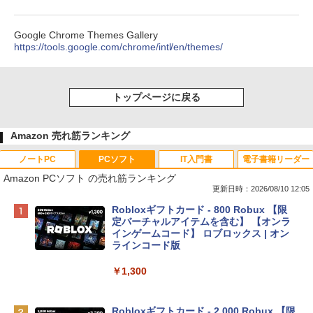
Google Chrome Themes Gallery
https://tools.google.com/chrome/intl/en/themes/
トップページに戻る
Amazon 売れ筋ランキング
ノートPC
PCソフト
IT入門書
電子書籍リーダー
Amazon PCソフト の売れ筋ランキング
更新日時：2026/08/10 12:05
Apple 2026 MacBook Neo A18 Proチッ
Robloxギフトカード - 800 Robux 【限
プ搭載13インチノートブック：AIとAppl
定バーチャルアイテムを含む】 【オンラ
e Intelligenceのために設計、Liquid Ret
インゲームコード】 ロブロックス | オン
inaディスプレイ、8GBユニファイドメモ
ラインコード版
リ、256GB SSDストレージ、1080p Fac
eTime HDカメラ - インディゴ
￥1,300
￥119,800
Robloxギフトカード - 2,000 Robux 【限