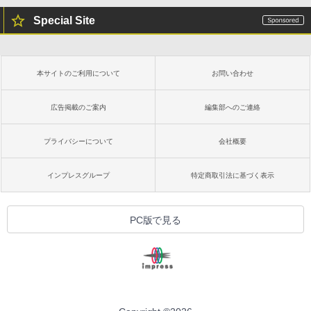
￥27,980
非エンジニア 初心者 素人 でも安心 使い
方 マニュアル AI副業にもコンテンツ作成
Special Site
にもKindle出版にも！ 非エンジニアのた
めのAIコーディング入門シリーズ
Amazon Kindle Paperwhite (16GB) 7イ
ンチディスプレイ、色調調節ライト、12
￥99
週間持続バッテリー、広告なし、ブラッ
本サイトのご利用について
お問い合わせ
ク
￥22,980
AIイラスト表現辞典: 思い通りの絵を引き
広告掲載のご案内
編集部へのご連絡
出す プロンプトの言葉 AI画像生成シリー
ズ (はぴーイラストLabo)
プライバシーについて
会社概要
Amazon Kindle Colorsoft | 16GBストレ
￥480
ージ、防水、7インチカラーディスプレ
イ、色調調節ライト、最大8週間持続バッ
インプレスグループ
特定商取引法に基づく表示
テリー、広告無し、ブラック (2025年発
売)
FM TOWNS ハイパー・カタログ: 本体ハ
ードウェア・市販ソフトウェアのパーフ
￥31,980
PC版で見る
ェクトリストと最新エミュレータ紹介
￥1,600
New Amazon Kindle Scribe Colorsoft |
11インチカラーディスプレイ、64GBスト
レージ、ノート機能搭載、明るさ自動調
整、色調調節ライト、プレミアムペン付
き、グラファイト