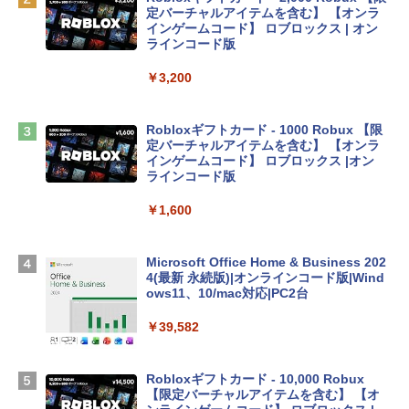
定バーチャルアイテムを含む】 【オンラ
tomtoc 360°保護 15.6 16インチ パソコ
インゲームコード】 ロブロックス | オン
ンケース Dell NEC Lavie ASUS HP dyna
ラインコード版
book Lenovo対応
￥3,200
￥2,952
Robloxギフトカード - 1000 Robux 【限
【Amazon.co.jp限定】 HP ノートパソコ
定バーチャルアイテムを含む】 【オンラ
ン 15-fd 15.6インチ 16GBメモリ 512GB
インゲームコード】 ロブロックス |オン
SSD インテル Core 5
ラインコード版
￥129,800
￥1,600
Apple 2026 MacBook Air M5チップ搭載
Microsoft Office Home & Business 202
13インチノートブック：AIとApple Intell
4(最新 永続版)|オンラインコード版|Wind
igence、13.6インチLiquid Retinaディ
ows11、10/mac対応|PC2台
スプレイ、16GBユニファイドメモリ、1
TB SSDストレージ、12MPセンターフレ
￥39,582
ームカメラ、日本語キーボード、Touch I
D - シルバー
Robloxギフトカード - 10,000 Robux
￥261,414
【限定バーチャルアイテムを含む】 【オ