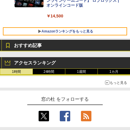
ンラインゲームコード】 ロブロックス |
オンラインコード版
【Amazon.co.jp限定】ASUS ノートパソ
コン Vivobook 15 M1502NAQ 15.6イン
￥14,500
チ AMD Ryzen 7 170 メモリ16GB SSD 5
12GB Microsoft 365 Personal (24か月
版) 搭載 Windows 11 重量1.7kg Wi-Fi 6
Amazonランキングをもっと見る
E クワイエットブルー M1502NAQ-R716
5BUWS
おすすめ記事
￥109,800
生成AIパスポート公式テキスト 第４版
Amazon Kindle - 目に優しい、かさばら
ない、大きな画面で読みやすい、6週間持
アクセスランキング
続バッテリー、6インチディスプレイ電子
￥1,766
書籍リーダー、マッチャ、16GB、広告な
1時間
24時間
1週間
1カ月
し
もっと見る
￥16,980
1冊ですべて身につくHTML & CSSとWe
bデザイン入門講座［第2版］
窓の杜 をフォローする
Kindle Paperwhite シグニチャーエディ
ション (32GB) 7インチディスプレイ、明
￥1,292
るさ自動調整、色調調節ライト、12週間
持続バッテリー、広告なし、メタリック
ブラック
ClaudeCode いちばんやさしい 教科書: