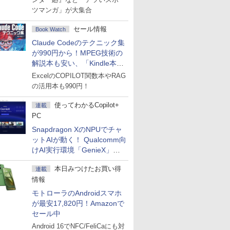
ツマンガ」が大集合
セール情報
Book Watch
Claude Codeのテクニック集
が990円から！MPEG技術の
解説本も安い、「Kindle本サ
マーセール」第2弾開始！
ExcelのCOPILOT関数本やRAG
の活用本も990円！
使ってわかるCopilot+
連載
PC
Snapdragon XのNPUでチャ
ットAIが動く！ Qualcomm向
けAI実行環境「GenieX」を
試してみた
本日みつけたお買い得
連載
情報
モトローラのAndroidスマホ
が最安17,820円！Amazonで
セール中
Android 16でNFC/FeliCaにも対