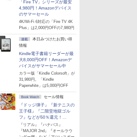
「Fire TV」シリーズが最安
4,980円！Amazonデバイス
のサマーセール
4K/Wi-Fi 6対応の「Fire TV 4K
Plus」は2,000円OFFの7,980円
本日みつけたお買い得
連載
情報
Kindle電子書籍リーダーが最
大8,000円OFF！Amazonデ
バイスがサマーセール中
カラー版「Kindle Colorsoft」が
31,980円。「Kindle
Paperwhite」は5,000円OFF
セール情報
Book Watch
『ドッジ弾子』『新テニスの
王子様』『二階堂地獄ゴル
フ』などが50％還元！
Amazonマンガ週末セール
『リアル』『ハナバス』
『MAJOR 2nd』『オールラウ
ンダー廻』など「アツいスポー