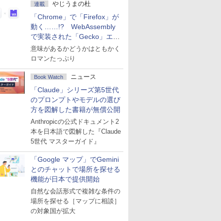
やじうまの杜
連載
「Chrome」で「Firefox」が
動く……!? WebAssembly
で実装された「Gecko」エン
ジン
意味があるかどうかはともかく
ロマンたっぷり
ニュース
Book Watch
「Claude」シリーズ第5世代
のプロンプトやモデルの選び
方を図解した書籍が無償公開
Anthropicの公式ドキュメント2
本を日本語で図解した『Claude
5世代 マスターガイド』
「Google マップ」でGemini
とのチャットで場所を探せる
機能が日本で提供開始
自然な会話形式で複雑な条件の
場所を探せる［マップに相談］
の対象国が拡大