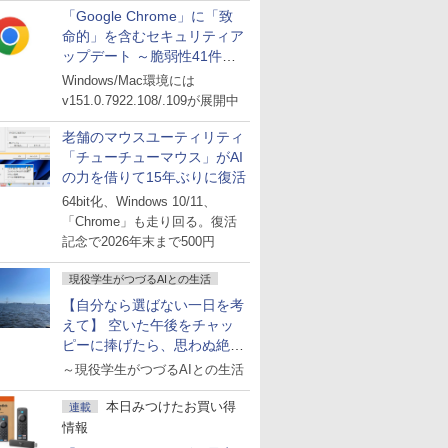
「Google Chrome」に「致
命的」を含むセキュリティア
ップデート ～脆弱性41件に
対処
Windows/Mac環境には
v151.0.7922.108/.109が展開中
老舗のマウスユーティリティ
「チューチューマウス」がAI
の力を借りて15年ぶりに復活
64bit化、Windows 10/11、
「Chrome」も走り回る。復活
記念で2026年末まで500円
現役学生がつづるAIとの生活
【自分なら選ばない一日を考
えて】 空いた午後をチャッ
ピーに捧げたら、思わぬ絶景
に出会った話
～現役学生がつづるAIとの生活
本日みつけたお買い得
連載
情報