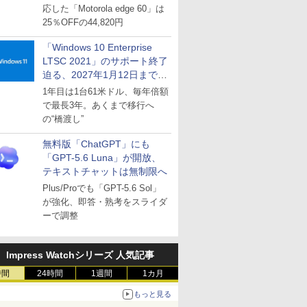
応した「Motorola edge 60」は
25％OFFの44,820円
「Windows 10 Enterprise
LTSC 2021」のサポート終了
迫る、2027年1月12日まで
～ESUは9月1日から販売
1年目は1台61米ドル、毎年倍額
で最長3年。あくまで移行へ
の“橋渡し”
無料版「ChatGPT」にも
「GPT-5.6 Luna」が開放、
テキストチャットは無制限へ
Plus/Proでも「GPT-5.6 Sol」
が強化、即答・熟考をスライダ
ーで調整
Impress Watchシリーズ 人気記事
時間
24時間
1週間
1カ月
もっと見る