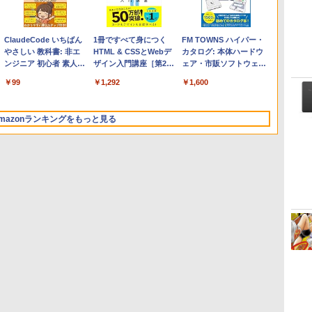
Apple 2026 MacBook
Microsoft Office
ClaudeCode いちばん
【Amazon.co.jp限定】
Robloxギフトカード -
1冊ですべて身につく
FMV ノートパソコン
Windows版 | Minecraft
FM TOWNS ハイパー・
Air M5チップ搭載13イ
Home & Business
やさしい 教科書: 非エ
HP ノートパソコン 15-
2,000 Robux 【限定バ
HTML & CSSとWebデ
WE1-K3 (MS 365
(マインクラフト): Java &
カタログ: 本体ハードウ
ンチノートブック：AI
2024(最新 永続版)|オン
ンジニア 初心者 素人
fd 15.6インチ 16GBメ
ーチャルアイテムを含
ザイン入門講座［第2
Personal/Copilotキー搭
Bedrock Edition | オンラ
ェア・市販ソフトウェア
とApple Intelligence、
ラインコード
でも安心 使い方 マニュ
モリ 512GB SSD イン
む】 【オンラインゲー
版］
載/Win 11/15.6型/Core
インコード版
のパーフェクトリストと
￥278,800
￥39,582
￥99
￥129,800
￥3,200
￥1,292
￥139,880
￥3,600
￥1,600
13.6インチLiquid
版|Windows11、
アル AI副業にもコンテ
テル Core 5
ムコード】 ロブロック
i5/16GB/SSD 512GB/ホ
最新エミュレータ紹介
Retinaディスプレイ、
10/mac対応|PC2台
ンツ作成にもKindle出
ス | オンラインコード
ワイト)
16GBユニファイドメモ
版にも！ 非エンジニア
版
FMVWK3E15W_AZ
mazonランキングをもっと見る
リ、1TB SSDストレー
のためのAIコーディン
ジ、12MPセンターフレ
グ入門シリーズ
ームカメラ、日本語キ
ーボード、Touch ID -
ミッドナイト
Kindle Paperwhite シ
Amazon Kindle
New Amazon Kindle
グニチャーエディショ
Colorsoft | 16GBスト
Scribe Colorsoft | 11イ
ン (32GB) 7インチディ
レージ、防水、7インチ
ンチカラーディスプレ
スプレイ、明るさ自動
カラーディスプレイ、
イ、64GBストレージ、
￥27,980
￥31,980
￥115,980
調整、色調調節ライ
色調調節ライト、最大8
ノート機能搭載、明るさ