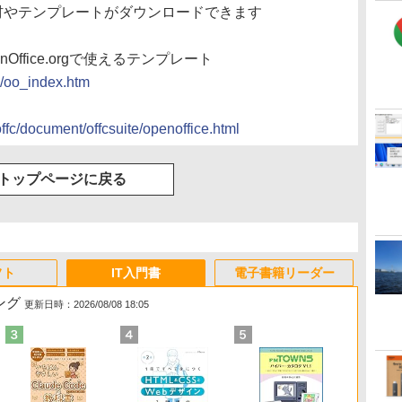
の素材やテンプレートがダウンロードできます
OpenOffice.orgで使えるテンプレート
k/oo_index.htm
/offc/document/offcsuite/openoffice.html
トップページに戻る
フト
IT入門書
電子書籍リーダー
ング
更新日時：2026/08/08 18:05