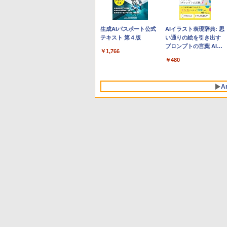
Apple 2026 MacBook
Robloxギフトカード -
生成AIパスポート公式
tomtoc 360°保護 15.6
Robloxギフトカード -
AIイラスト表現辞典: 思
Neo A18 Proチップ搭
800 Robux 【限定バー
テキスト 第４版
16インチ パソコンケー
1000 Robux 【限定バ
い通りの絵を引き出す
載13インチノートブッ
チャルアイテムを含
ス Dell NEC Lavie
ーチャルアイテムを含
プロンプトの言葉 AI画
￥1,766
ク：AIとApple
む】 【オンラインゲー
ASUS HP dynabook
む】 【オンラインゲー
像生成シリーズ (はぴー
￥131,111
￥1,300
￥2,952
￥1,600
￥480
Intelligenceのために設
ムコード】 ロブロック
Lenovo対応
ムコード】 ロブロック
イラストLabo)
計、Liquid Retinaディ
ス | オンラインコード
ス |オンラインコード版
スプレイ、8GBユニフ
版
A
ァイドメモリ、512GB
SSDストレージ、
1080p FaceTime HDカ
メラ、Touch ID - シル
バー
Amazon Kindle
Amazon Kindle - 目に
Paperwhite (16GB) 7
優しい、かさばらな
インチディスプレイ、
い、大きな画面で読み
色調調節ライト、12週
やすい、6週間持続バッ
￥22,980
￥16,980
間持続バッテリー、広
テリー、6インチディス