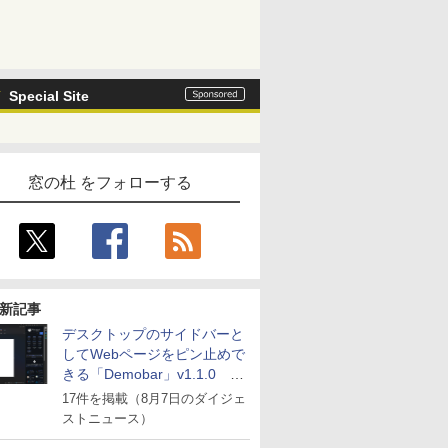
Special Site
窓の杜 をフォローする
新記事
デスクトップのサイドバーと
してWebページをピン止めで
きる「Demobar」v1.1.0 ほ
か
17件を掲載（8月7日のダイジェ
ストニュース）