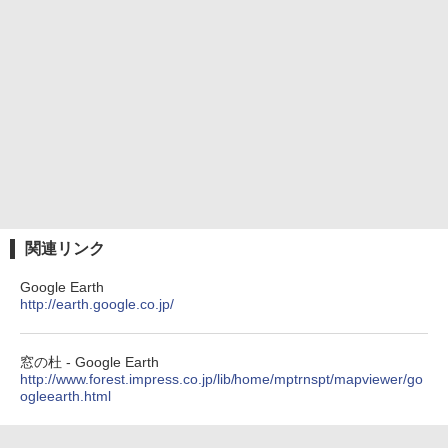
関連リンク
Google Earth
http://earth.google.co.jp/
窓の杜 - Google Earth
http://www.forest.impress.co.jp/lib/home/mptrnspt/mapviewer/go
ogleearth.html