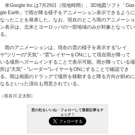
米Google Inc.は7月29日（現地時間）、3D地図ソフト「Goo
gle Earth」で雨が降る様子をアニメーション表示できるように
なったことを発表した。なお、現在のところ雨のアニメーショ
ン表示は、北米とヨーロッパの一部地域のみが対象となってい
る。
雨のアニメーションは、現在の雲の様子を表示する“レイ
ヤ”ツリーの“天気”－“雲”レイヤーをONにして現在雨が降って
いる場所へズームインすることで表示可能。雨が降っている場
所は“天気”－“レーダー”レイヤーをONにすることで確認でき
る。雨は画面のドラッグで場所を移動すると降る方向が斜めに
なるといった演出も用意されている。
（長谷川 正太郎）
窓の杜をいいね・フォローして最新記事をチ
ェック！