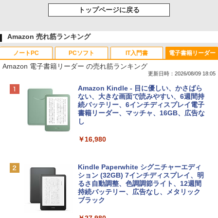
トップページに戻る
Amazon 売れ筋ランキング
ノートPC
PCソフト
IT入門書
電子書籍リーダー
Amazon 電子書籍リーダー の売れ筋ランキング
更新日時：2026/08/09 18:05
Apple 2026 MacBook Neo A18 Proチッ
Robloxギフトカード - 800 Robux 【限
生成AIパスポート公式テキスト 第４版
Amazon Kindle - 目に優しい、かさばら
プ搭載13インチノートブック：AIとAppl
定バーチャルアイテムを含む】 【オンラ
ない、大きな画面で読みやすい、6週間持
e Intelligenceのために設計、Liquid Ret
インゲームコード】 ロブロックス | オン
続バッテリー、6インチディスプレイ電子
￥1,766
inaディスプレイ、8GBユニファイドメモ
ラインコード版
書籍リーダー、マッチャ、16GB、広告な
リ、256GB SSDストレージ、1080p Fac
し
eTime HDカメラ - インディゴ
￥1,300
￥16,980
￥113,748
1冊ですべて身につくHTML & CSSとWe
bデザイン入門講座［第2版］
Robloxギフトカード - 1000 Robux 【限
定バーチャルアイテムを含む】 【オンラ
Kindle Paperwhite シグニチャーエディ
tomtoc 360°保護 15.6 16インチ パソコ
インゲームコード】 ロブロックス |オン
ション (32GB) 7インチディスプレイ、明
￥1,292
ンケース Dell NEC Lavie ASUS HP dyna
ラインコード版
るさ自動調整、色調調節ライト、12週間
book Lenovo対応
持続バッテリー、広告なし、メタリック
ブラック
￥1,600
￥2,952
ClaudeCode いちばんやさしい 教科書: