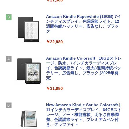
￥27,980
非エンジニア 初心者 素人 でも安心 使い
方 マニュアル AI副業にもコンテンツ作成
Robloxギフトカード - 2,000 Robux 【限
にもKindle出版にも！ 非エンジニアのた
Apple 2026 MacBook Air M5チップ搭載
定バーチャルアイテムを含む】 【オンラ
めのAIコーディング入門シリーズ
13インチノートブック：AIとApple Intell
インゲームコード】 ロブロックス | オン
Amazon Kindle Paperwhite (16GB) 7イ
igence、13.6インチLiquid Retinaディ
ラインコード版
ンチディスプレイ、色調調節ライト、12
￥99
スプレイ、16GBユニファイドメモリ、1
週間持続バッテリー、広告なし、ブラッ
TB SSDストレージ、12MPセンターフレ
ク
￥3,200
ームカメラ、日本語キーボード、Touch I
D - ミッドナイト
￥22,980
AIイラスト表現辞典: 思い通りの絵を引き
出す プロンプトの言葉 AI画像生成シリー
Microsoft Office Home & Business 202
￥278,800
ズ (はぴーイラストLabo)
4(最新 永続版)|オンラインコード版|Wind
ows11、10/mac対応|PC2台
Amazon Kindle Colorsoft | 16GBストレ
￥480
ージ、防水、7インチカラーディスプレ
【Amazon.co.jp限定】 HP ノートパソコ
イ、色調調節ライト、最大8週間持続バッ
￥39,582
ン 15-fd 15.6インチ 16GBメモリ 512GB
テリー、広告無し、ブラック (2025年発
SSD インテル Core 5
売)
FM TOWNS ハイパー・カタログ: 本体ハ
ードウェア・市販ソフトウェアのパーフ
Windows版 | Minecraft (マインクラフ
￥129,800
￥31,980
ェクトリストと最新エミュレータ紹介
ト): Java & Bedrock Edition | オンライ
ンコード版
￥1,600
FMV ノートパソコン WE1-K3 (MS 365 P
New Amazon Kindle Scribe Colorsoft |
￥3,600
ersonal/Copilotキー搭載/Win 11/15.6型/
11インチカラーディスプレイ、64GBスト
Core i5/16GB/SSD 512GB/ホワイト) FM
レージ、ノート機能搭載、明るさ自動調
VWK3E15W_AZ
整、色調調節ライト、プレミアムペン付
き、グラファイト