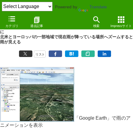
Powered by
Translate
NEWS
（10/08/02 16:15）
カテゴリ
過去記事
検索
Impressサイト
Google、「Google Earth」で雨が降る様子をアニメーション表示可能
に
北米とヨーロッパの一部地域で現在雨が降っている場所へズームすると
雨が見える
リスト
「Google Earth」で雨のア
ニメーションを表示