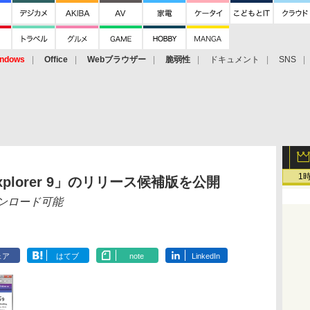
ndows
Office
Webブラウザー
脆弱性
ドキュメント
SNS
1
et Explorer 9」のリリース候補版を公開
ンロード可能
ェア
はてブ
note
LinkedIn