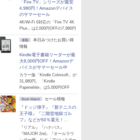
「Fire TV」シリーズが最安
4,980円！Amazonデバイス
のサマーセール
4K/Wi-Fi 6対応の「Fire TV 4K
Plus」は2,000円OFFの7,980円
本日みつけたお買い得
連載
情報
Kindle電子書籍リーダーが最
大8,000円OFF！Amazonデ
バイスがサマーセール中
カラー版「Kindle Colorsoft」が
31,980円。「Kindle
Paperwhite」は5,000円OFF
セール情報
Book Watch
『ドッジ弾子』『新テニスの
王子様』『二階堂地獄ゴル
フ』などが50％還元！
Amazonマンガ週末セール
『リアル』『ハナバス』
『MAJOR 2nd』『オールラウ
ンダー廻』など「アツいスポー