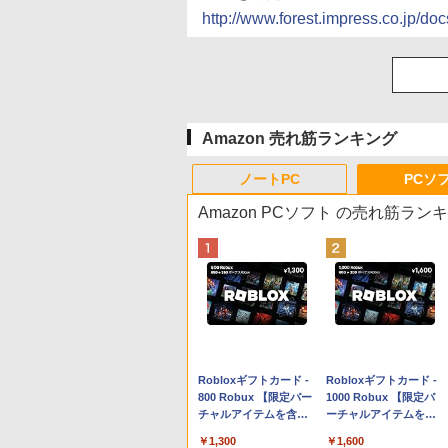
http://www.forest.impress.co.jp/
Amazon 売れ筋ランキング
ノートPC
PCソ
Amazon PCソフト の売れ筋ラン
Apple 2026 MacBook
Robloxギフトカード -
tomtoc 360°保護 15.6
Robloxギフトカード -
Neo A18 Proチップ搭
800 Robux 【限定バー
16インチ パソコンケー
1000 Robux 【限定バ
載13インチノートブッ
チャルアイテムを含
ス Dell NEC Lavie
ーチャルアイテムを含
ク：AIとApple
む】 【オンラインゲー
ASUS HP dynabook
む】 【オンラインゲー
￥162,598
￥1,300
￥2,952
￥1,600