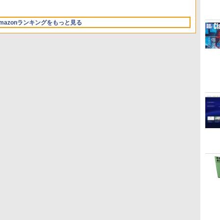
13.6インチLiquid
版|Windows11、
テル Core 5
ムコード】 ロブロック
i5/16GB/SSD 512GB/ホ
Retinaディスプレイ、
10/mac対応|PC2台
ス | オンラインコード
ワイト)
16GBユニファイドメモ
版
FMVWK3E15W_AZ
mazonランキングをもっと見る
リ、1TB SSDストレー
ジ、12MPセンターフレ
ームカメラ、日本語キ
ーボード、Touch ID -
シルバー
ClaudeCode いちばん
Kindle Paperwhite シ
1冊ですべて身につく
Amazon Kindle
FM TOWNS ハイパー・
New Amazon Kindle
やさしい 教科書: 非エ
グニチャーエディショ
HTML & CSSとWebデ
Colorsoft | 16GBスト
カタログ: 本体ハードウ
Scribe Colorsoft | 11イ
ンジニア 初心者 素人
ン (32GB) 7インチディ
ザイン入門講座［第2
レージ、防水、7インチ
ェア・市販ソフトウェア
ンチカラーディスプレ
でも安心 使い方 マニュ
スプレイ、明るさ自動
版］
カラーディスプレイ、
のパーフェクトリストと
イ、64GBストレージ、
￥99
￥27,980
￥1,292
￥31,980
￥1,600
￥115,980
アル AI副業にもコンテ
調整、色調調節ライ
色調調節ライト、最大8
最新エミュレータ紹介
ノート機能搭載、明るさ
ンツ作成にもKindle出
ト、12週間持続バッテ
週間持続バッテリー、
自動調整、色調調節ライ
版にも！ 非エンジニア
リー、広告なし、メタ
広告無し、ブラック
ト、プレミアムペン付
のためのAIコーディン
リックブラック
(2025年発売)
き、グラファイト
グ入門シリーズ