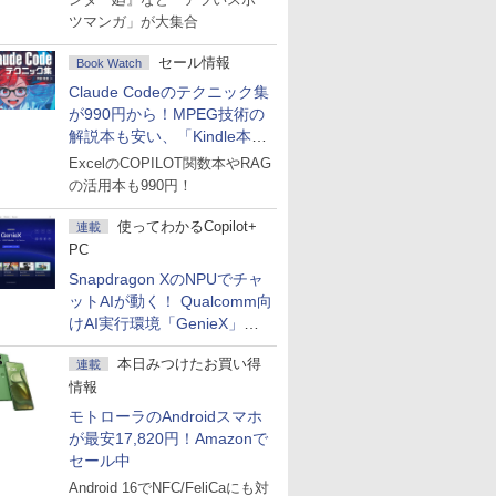
ツマンガ」が大集合
セール情報
Book Watch
Claude Codeのテクニック集
が990円から！MPEG技術の
解説本も安い、「Kindle本サ
マーセール」第2弾開始！
ExcelのCOPILOT関数本やRAG
の活用本も990円！
使ってわかるCopilot+
連載
PC
Snapdragon XのNPUでチャ
ットAIが動く！ Qualcomm向
けAI実行環境「GenieX」を
試してみた
本日みつけたお買い得
連載
情報
モトローラのAndroidスマホ
が最安17,820円！Amazonで
セール中
Android 16でNFC/FeliCaにも対