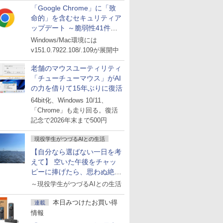
「Google Chrome」に「致
命的」を含むセキュリティア
ップデート ～脆弱性41件に
対処
Windows/Mac環境には
v151.0.7922.108/.109が展開中
老舗のマウスユーティリティ
「チューチューマウス」がAI
の力を借りて15年ぶりに復活
64bit化、Windows 10/11、
「Chrome」も走り回る。復活
記念で2026年末まで500円
現役学生がつづるAIとの生活
【自分なら選ばない一日を考
えて】 空いた午後をチャッ
ピーに捧げたら、思わぬ絶景
に出会った話
～現役学生がつづるAIとの生活
本日みつけたお買い得
連載
情報