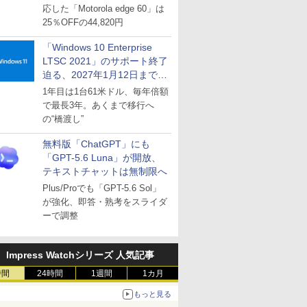
応した「Motorola edge 60」は
25％OFFの44,820円
「Windows 10 Enterprise
LTSC 2021」のサポート終了
迫る、2027年1月12日まで
～ESUは9月1日から販売
1年目は1台61米ドル、毎年倍額
で最長3年。あくまで移行へ
の“橋渡し”
無料版「ChatGPT」にも
「GPT-5.6 Luna」が開放、
テキストチャットは無制限へ
Plus/Proでも「GPT-5.6 Sol」
が強化、即答・熟考をスライダ
ーで調整
Impress Watchシリーズ 人気記事
時間
24時間
1週間
1カ月
もっと見る