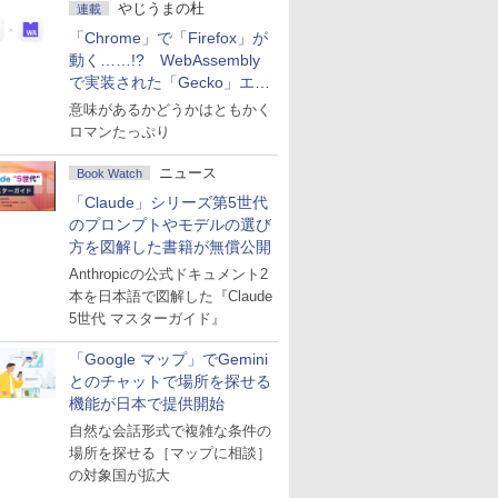
やじうまの杜
連載
「Chrome」で「Firefox」が
動く……!? WebAssembly
で実装された「Gecko」エン
ジン
意味があるかどうかはともかく
ロマンたっぷり
ニュース
Book Watch
「Claude」シリーズ第5世代
のプロンプトやモデルの選び
方を図解した書籍が無償公開
Anthropicの公式ドキュメント2
本を日本語で図解した『Claude
5世代 マスターガイド』
「Google マップ」でGemini
とのチャットで場所を探せる
機能が日本で提供開始
自然な会話形式で複雑な条件の
場所を探せる［マップに相談］
の対象国が拡大