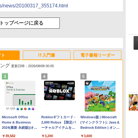
docs/news/20100317_355174.html
トップページに戻る
フト
IT入門書
電子書籍リーダー
キング
更新日時：2026/08/08 00:05
Apple 2026 MacBook
Microsoft Office
【Amazon.co.jp限定】
Robloxギフトカード -
FMV ノートパソコン
Windows版 | Minecraft
Air M5チップ搭載13イ
Home & Business
HP ノートパソコン 15-
2,000 Robux 【限定バ
WE1-K3 (MS 365
(マインクラフト): Java &
ンチノートブック：AI
2024(最新 永続版)|オン
fd 15.6インチ 16GBメ
ーチャルアイテムを含
Personal/Copilotキー搭
Bedrock Edition | オンラ
とApple Intelligence、
ラインコード
モリ 512GB SSD イン
む】 【オンラインゲー
載/Win 11/15.6型/Core
インコード版
￥261,414
￥39,582
￥129,800
￥3,200
￥139,880
￥3,600