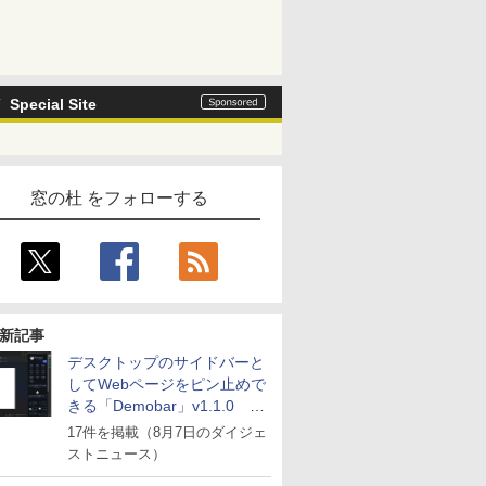
Special Site
窓の杜 をフォローする
新記事
デスクトップのサイドバーと
してWebページをピン止めで
きる「Demobar」v1.1.0 ほ
か
17件を掲載（8月7日のダイジェ
ストニュース）