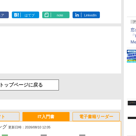
ェア
はてブ
note
LinkedIn
ア
窓
「W
Me
）
トップページに戻る
フト
IT入門書
電子書籍リーダー
ング
更新日時：2026/08/10 12:05