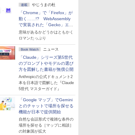
やじうまの杜
連載
「Chrome」で「Firefox」が
動く……!? WebAssembly
で実装された「Gecko」エン
ジン
意味があるかどうかはともかく
ロマンたっぷり
ニュース
Book Watch
「Claude」シリーズ第5世代
のプロンプトやモデルの選び
方を図解した書籍が無償公開
Anthropicの公式ドキュメント2
本を日本語で図解した『Claude
5世代 マスターガイド』
「Google マップ」でGemini
とのチャットで場所を探せる
機能が日本で提供開始
自然な会話形式で複雑な条件の
場所を探せる［マップに相談］
の対象国が拡大