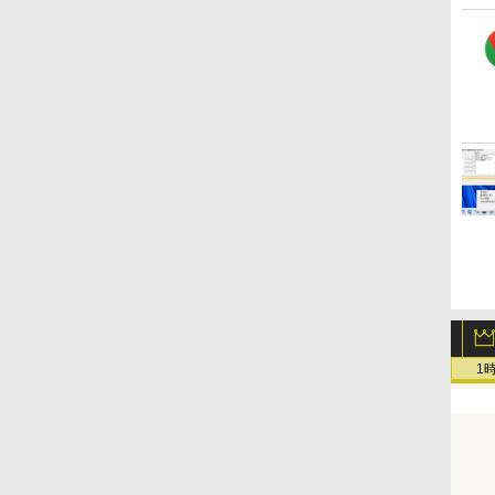
Amazon Kindle
Amazon Kindle
New Amazon Kindle
Paperwhite (16GB) 7
Colorsoft | 16GBスト
Scribe Colorsoft | 11イ
インチディスプレイ、
レージ、防水、7インチ
ンチカラーディスプレ
色調調節ライト、12週
カラーディスプレイ、
イ、64GBストレージ、
￥22,980
￥31,980
￥115,980
間持続バッテリー、広
色調調節ライト、最大8
ノート機能搭載、明るさ
告なし、ブラック
週間持続バッテリー、
自動調整、色調調節ライ
広告無し、ブラック
ト、プレミアムペン付
(2025年発売)
き、グラファイト
1