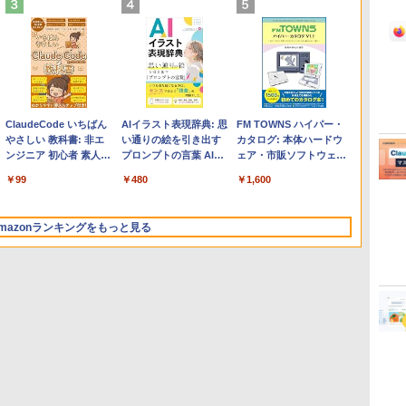
【Amazon.co.jp限定】
Robloxギフトカード -
ClaudeCode いちばん
Apple 2026 MacBook
Microsoft Office
AIイラスト表現辞典: 思
【Amazon.co.jp限定】
Robloxギフトカード -
FM TOWNS ハイパー・
HP ノートパソコン 15-
1000 Robux 【限定バ
やさしい 教科書: 非エ
Air M5チップ搭載13イ
Home & Business
い通りの絵を引き出す
ASUS ノートパソコン
10,000 Robux 【限定バ
カタログ: 本体ハードウ
fd 15.6インチ 16GBメ
ーチャルアイテムを含
ンジニア 初心者 素人
ンチノートブック：AI
2024(最新 永続版)|オン
プロンプトの言葉 AI画
Vivobook 15 M1502NAQ
ーチャルアイテムを含
ェア・市販ソフトウェア
モリ 512GB SSD イン
む】 【オンラインゲー
でも安心 使い方 マニュ
とApple Intelligence、
ラインコード
像生成シリーズ (はぴー
15.6インチ AMD Ryzen 7
む】 【オンラインゲーム
のパーフェクトリストと
￥129,800
￥1,600
￥99
￥261,414
￥39,582
￥480
￥109,800
￥14,500
￥1,600
テル Core 5
ムコード】 ロブロック
アル AI副業にもコンテ
13.6インチLiquid
版|Windows11、
イラストLabo)
170 メモリ16GB SSD
コード】 ロブロックス |
最新エミュレータ紹介
ス |オンラインコード版
ンツ作成にもKindle出
Retinaディスプレイ、
10/mac対応|PC2台
512GB Microsoft 365
オンラインコード版
版にも！ 非エンジニア
16GBユニファイドメモ
Personal (24か月版) 搭載
mazonランキングをもっと見る
のためのAIコーディン
リ、1TB SSDストレー
Windows 11 重量1.7kg
グ入門シリーズ
ジ、12MPセンターフレ
Wi-Fi 6E クワイエットブ
ームカメラ、日本語キ
ルー M1502NAQ-
ーボード、Touch ID -
R7165BUWS
シルバー