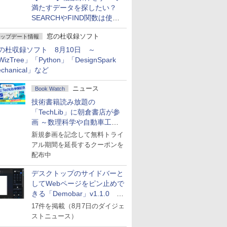
満たすデータを探したい？
SEARCHやFIND関数は使っ
ちゃダメ！
窓の杜収録ソフト
ップデート情報
の杜収録ソフト 8月10日 ～
izTree」「Python」「DesignSpark
chanical」など
ニュース
Book Watch
技術書籍読み放題の
「TechLib」に朝倉書店が参
画 ～数理科学や自動車工学
の専門書を拡充
新規参画を記念して無料トライ
アル期間を延長するクーポンを
配布中
デスクトップのサイドバーと
してWebページをピン止めで
きる「Demobar」v1.1.0 ほ
か
17件を掲載（8月7日のダイジェ
ストニュース）