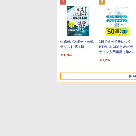
Apple 2026 MacBook
Robloxギフトカード -
生成AIパスポート公式
tomtoc 360°保護 15.6
Robloxギフトカード -
1冊ですべて身につく
Neo A18 Proチップ搭
800 Robux 【限定バー
テキスト 第４版
16インチ パソコンケー
2,000 Robux 【限定バ
HTML & CSSとWebデ
載13インチノートブッ
チャルアイテムを含
ス Dell NEC Lavie
ーチャルアイテムを含
ザイン入門講座［第2
￥1,766
ク：AIとApple
む】 【オンラインゲー
ASUS HP dynabook
む】 【オンラインゲー
版］
￥119,800
￥1,300
￥2,952
￥3,200
￥1,292
Intelligenceのために設
ムコード】 ロブロック
Lenovo対応
ムコード】 ロブロック
計、Liquid Retinaディ
ス | オンラインコード
ス | オンラインコード
スプレイ、8GBユニフ
版
版
A
ァイドメモリ、256GB
SSDストレージ、
1080p FaceTime HDカ
メラ - インディゴ