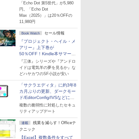
ーセール
「Echo Dot 第5世代」が5,980
円。「Echo Dot
Max（2025）」は20％OFFの
11,980円
セール情報
Book Watch
『プロジェクト・ヘイル・メ
アリー』上下巻が
50％OFF！Kindle本サマーセ
ール第2弾
『三体』シリーズや『アンドロ
イドは電気羊の夢を見るか』な
どハヤカワのSF小説が安い
「サクラエディタ」に約3年8
カ月ぶりの更新、ダークモー
ド/EditorConfig/IVSなどに対
応
複数の脆弱性に対処したセキュ
リティアップデート
残業を減らす！Officeテ
連載
クニック
【Excel】複数条件をすべて