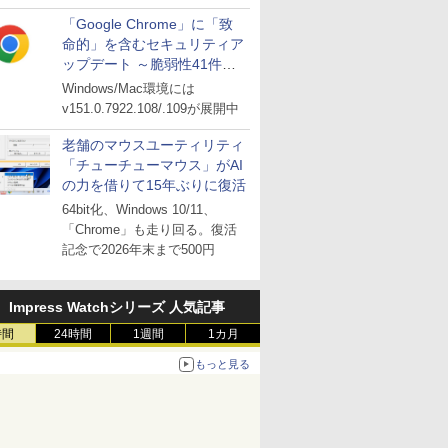
「Google Chrome」に「致
命的」を含むセキュリティア
ップデート ～脆弱性41件に
対処
Windows/Mac環境には
v151.0.7922.108/.109が展開中
老舗のマウスユーティリティ
「チューチューマウス」がAI
の力を借りて15年ぶりに復活
64bit化、Windows 10/11、
「Chrome」も走り回る。復活
記念で2026年末まで500円
Impress Watchシリーズ 人気記事
時間
24時間
1週間
1カ月
もっと見る