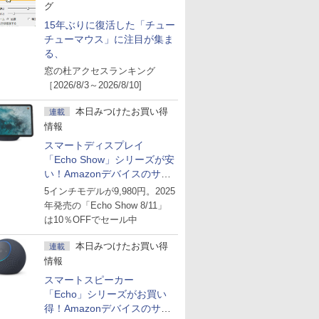
グ
15年ぶりに復活した「チュー
チューマウス」に注目が集ま
る、
窓の杜アクセスランキング
［2026/8/3～2026/8/10]
本日みつけたお買い得
連載
情報
スマートディスプレイ
「Echo Show」シリーズが安
い！Amazonデバイスのサマ
ーセール
5インチモデルが9,980円。2025
年発売の「Echo Show 8/11」
は10％OFFでセール中
本日みつけたお買い得
連載
情報
スマートスピーカー
「Echo」シリーズがお買い
得！Amazonデバイスのサマ