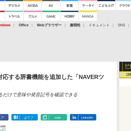
ndows
Office
Webブラウザー
脆弱性
ドキュメント
SNS
1
応する辞書機能を追加した「NAVERツ
るだけで意味や発音記号を確認できる
ェア
はてブ
note
LinkedIn