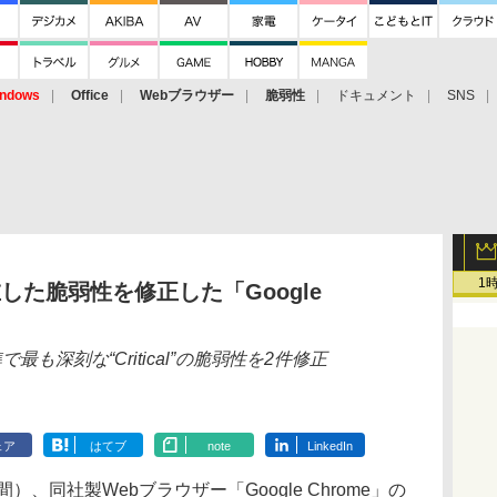
ndows
Office
Webブラウザー
脆弱性
ドキュメント
SNS
1
在した脆弱性を修正した「Google
基準で最も深刻な“Critical”の脆弱性を2件修正
ェア
はてブ
note
LinkedIn
時間）、同社製Webブラウザー「Google Chrome」の