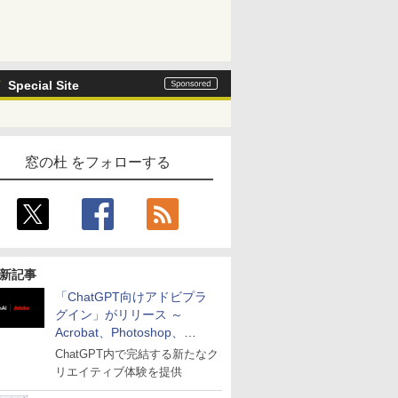
Special Site
窓の杜 をフォローする
新記事
「ChatGPT向けアドビプラ
グイン」がリリース ～
Acrobat、Photoshop、
Premiereなどの機能を1つの
ChatGPT内で完結する新たなク
プラグインに統合
リエイティブ体験を提供