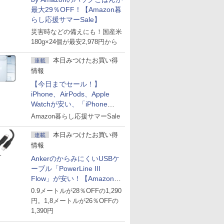
最大29％OFF！【Amazon暮
らし応援サマーSale】
災害時などの備えにも！国産米
180g×24個が最安2,978円から
本日みつけたお買い得
連載
情報
【今日までセール！】
iPhone、AirPods、Apple
Watchが安い、「iPhone
Air」256GB版が139,800円な
Amazon暮らし応援サマーSale
ど
本日みつけたお買い得
連載
情報
AnkerのからみにくいUSBケ
ーブル「PowerLine III
Flow」が安い！【Amazon暮
らし応援サマーSale】
0.9メートルが28％OFFの1,290
円。1,8メートルが26％OFFの
1,390円