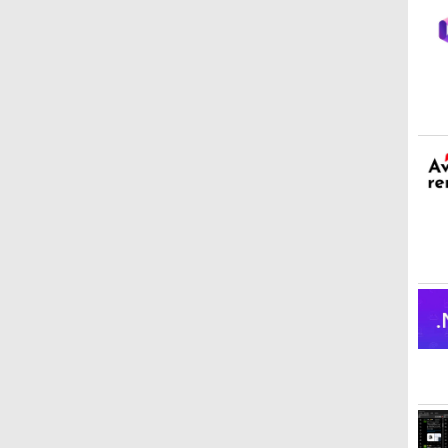
AppleCare+ for 13イン
チMacBook Air(M5)|ダ
ウンロード版
ClaudeCode いちばん
Kindle Paperwhite シ
FM TOWNS ハイパ
Amazon Kindle
1冊ですべて身につく
New Amazon Kindle
やさしい 教科書: 非エ
グニチャーエディショ
ー・カタログ: 本体ハー
Colorsoft | 16GBスト
HTML & CSSとWebデザ
Scribe Colorsoft | 11イ
ンジニア 初心者 素人
ン (32GB) 7インチディ
ドウェア・市販ソフト
レージ、防水、7インチ
イン入門講座［第2版］
ンチカラーディスプレ
でも安心 使い方 マニュ
スプレイ、明るさ自動
ウェアのパーフェクト
カラーディスプレイ、
イ、64GBストレージ、
￥99
￥32,980
￥1,600
￥39,980
￥2,326
￥115,980
アル AI副業にもコンテ
調整、色調調節ライ
リストと最新エミュレ
色調調節ライト、最大8
ノート機能搭載、明るさ
ンツ作成にもKindle出
ト、12週間持続バッテ
ータ紹介
週間持続バッテリー、
自動調整、色調調節ライ
版にも！ 非エンジニア
リー、広告なし、メタ
広告無し、ブラック
ト、プレミアムペン付
のためのAIコーディン
リックジェード
(2025年発売)
き、グラファイト
グ入門シリーズ