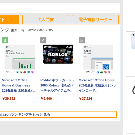
フト
IT入門書
電子書籍リーダー
キング
更新日時：2026/08/07 00:05
Apple 2026 MacBook
Microsoft Office
【Amazon.co.jp限定】
Robloxギフトカード -
FMV ノートパソコン
Microsoft Office Home
Air M5チップ搭載13イ
Home & Business
HP ノートパソコン 15-
1000 Robux 【限定バ
WE1-K3 (MS 365
2024(最新 永続版)|オンラ
ンチノートブック：AI
2024(最新 永続版)|オン
fd 15.6インチ 16GBメ
ーチャルアイテムを含
Personal/Copilotキー搭
インコード
とApple Intelligence、
ラインコード
モリ 512GB SSD イン
む】 【オンラインゲー
載/Win 11/15.6型/Core
版|Windows11、10/mac
￥347,600
￥39,582
￥129,800
￥1,600
￥120,000
￥37,224
13.6インチLiquid
版|Windows11、
テル Core 5
ムコード】 ロブロック
i5/16GB/SSD 512GB/ホ
対応|PC2台
Retinaディスプレイ、
10/mac対応|PC2台
ス |オンラインコード版
ワイト)
24GBユニファイドメモ
FMVWK3E15W_AZ
mazonランキングをもっと見る
リ、1TB SSD、12MPセ
ンターフレームカメ
ラ、Touch ID - ミッド
ナイト + 3年延長