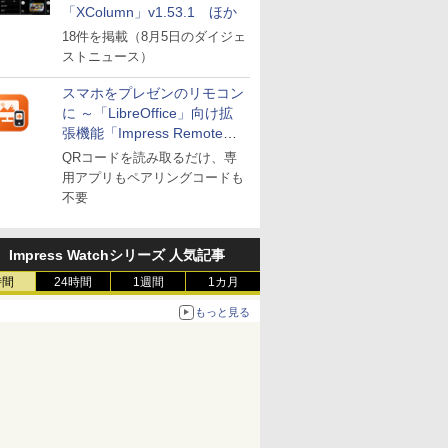
「XColumn」v1.53.1 ほか
18件を掲載（8月5日のダイジェ
ストニュース）
スマホをプレゼンのリモコン
に ～「LibreOffice」向け拡
張機能「Impress Remote」
が公開
QRコードを読み取るだけ、専
用アプリもペアリングコードも
不要
Impress Watchシリーズ 人気記事
時間
24時間
1週間
1カ月
もっと見る