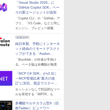
「Visual Studio 2026」に
「GitHub Copilot SDK」ベー
スの新エージェントが追加
「Copilot CLI」や「GitHub」ア
プリ、「VS Code」などと同じ
エンジン、プレビュー搭載
レビュー
純日本製、手軽にインターネ
ット経由のリモートデスクト
ップができる「Avalon
remote」
「Brynhildr」の作者が手掛け
る。ベータ版は全機能が無償
「MCP C# SDK」がv2.0に
～MCP登場以来“最大の改
訂”に対応、既定でステート
レスへ
セッションなしで対話的なツー
ルを実現する「MRTR」も
多機能マルチカラム型X（旧
称Twitter）ビューワー