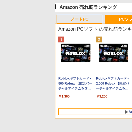
Amazon 売れ筋ランキング
ノートPC
PCソ
Amazon PCソフト の売れ筋ラン
Apple 2026 MacBook
Robloxギフトカード -
tomtoc 360°保護 15.6
Robloxギフトカード -
Neo A18 Proチップ搭
800 Robux 【限定バー
16インチ パソコンケー
2,000 Robux 【限定バ
載13インチノートブッ
チャルアイテムを含
ス Dell NEC Lavie
ーチャルアイテムを含
ク：AIとApple
む】 【オンラインゲー
ASUS HP dynabook
む】 【オンラインゲー
￥162,598
￥1,300
￥2,952
￥3,200
Intelligence、Liquid
ムコード】 ロブロック
Lenovo対応
ムコード】 ロブロック
Retinaディスプレイ、
ス | オンラインコード
ス | オンラインコード
8GBメモリ、512GB
版
版
A
SSD、1080p FaceTime
HDカメラ、Touch ID -
インディゴ + 3年延長
AppleCare+ for 13イン