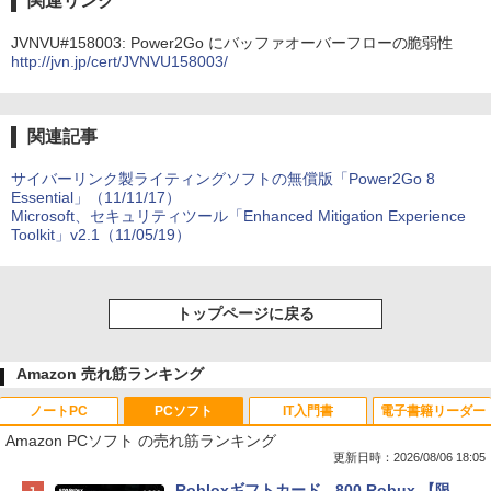
関連リンク
JVNVU#158003: Power2Go にバッファオーバーフローの脆弱性
http://jvn.jp/cert/JVNVU158003/
関連記事
サイバーリンク製ライティングソフトの無償版「Power2Go 8
Essential」（11/11/17）
Microsoft、セキュリティツール「Enhanced Mitigation Experience
Toolkit」v2.1（11/05/19）
トップページに戻る
Amazon 売れ筋ランキング
ノートPC
PCソフト
IT入門書
電子書籍リーダー
Amazon PCソフト の売れ筋ランキング
更新日時：2026/08/06 18:05
Apple 2026 MacBook Neo A18 Proチッ
Robloxギフトカード - 800 Robux 【限