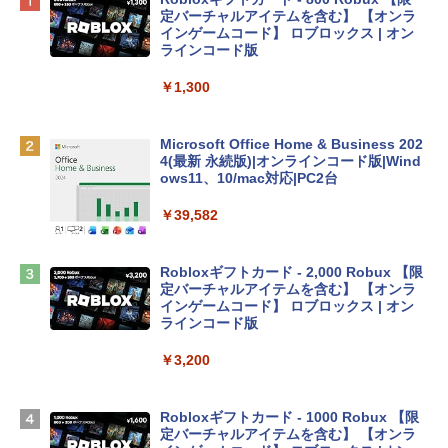
プ搭載13インチノートブック：AIとAppl
定バーチャルアイテムを含む】 【オンラ
e Intelligenceのために設計、Liquid Ret
インゲームコード】 ロブロックス | オン
inaディスプレイ、8GBユニファイドメモ
ラインコード版
リ、512GB SSDストレージ、1080p Fac
eTime HDカメラ、Touch ID - インディ
￥1,300
ゴ
￥137,800
Microsoft Office Home & Business 202
4(最新 永続版)|オンラインコード版|Wind
ows11、10/mac対応|PC2台
tomtoc 360°保護 15.6 16インチ パソコ
ンケース Dell NEC Lavie ASUS HP dyna
￥39,582
book Lenovo対応
￥2,952
Robloxギフトカード - 2,000 Robux 【限
定バーチャルアイテムを含む】 【オンラ
インゲームコード】 ロブロックス | オン
Apple 2026 MacBook Air M5チップ搭載
ラインコード版
13インチノートブック：AIとApple Intell
igence、13.6インチLiquid Retinaディ
￥3,200
スプレイ、24GBユニファイドメモリ、1
TB SSDストレージ、12MPセンターフレ
ームカメラ、日本語キーボード、Touch I
Robloxギフトカード - 1000 Robux 【限
D - ミッドナイト
定バーチャルアイテムを含む】 【オンラ