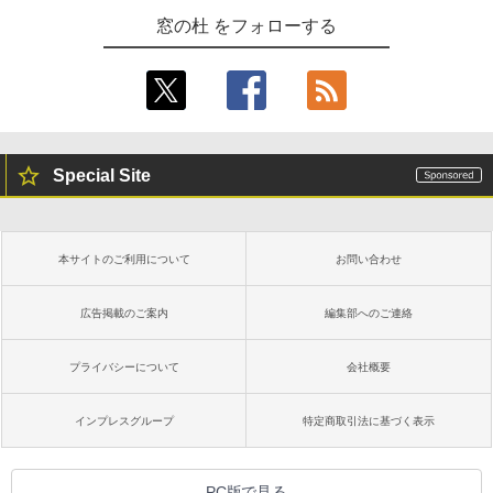
出す プロンプトの言葉 AI画像生成シリー
Amazon Kindle - 目に優しい、かさばら
窓の杜 をフォローする
ズ (はぴーイラストLabo)
ない、大きな画面で読みやすい、6週間持
続バッテリー、6インチディスプレイ電子
書籍リーダー、ブラック、16GB、広告な
￥480
し
￥19,980
ClaudeCode いちばんやさしい 教科書:
非エンジニア 初心者 素人 でも安心 使い
Special Site
方 マニュアル AI副業にもコンテンツ作成
にもKindle出版にも！ 非エンジニアのた
Kindle Paperwhite シグニチャーエディ
めのAIコーディング入門シリーズ
ション (32GB) 7インチディスプレイ、明
るさ自動調整、色調調節ライト、12週間
持続バッテリー、広告なし、メタリック
￥99
本サイトのご利用について
お問い合わせ
ブラック
￥32,980
広告掲載のご案内
編集部へのご連絡
FM TOWNS ハイパー・カタログ: 本体ハ
ードウェア・市販ソフトウェアのパーフ
ェクトリストと最新エミュレータ紹介
プライバシーについて
会社概要
Amazon Kindle Colorsoft | 16GBストレ
ージ、防水、7インチカラーディスプレ
￥1,600
イ、色調調節ライト、最大8週間持続バッ
インプレスグループ
特定商取引法に基づく表示
テリー、広告無し、ブラック (2025年発
売)
1冊ですべて身につくHTML & CSSとWe
bデザイン入門講座［第2版］
￥39,980
PC版で見る