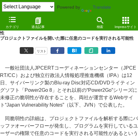
Powered by
Translate
NEWS
（11/12/12 15:15）
カテゴリ
過去記事
検索
Impressサイト
CD/DVDライティングソフト「Power2Go 8」に未修正のゼロデイ脆弱
性
プロジェクトファイルを開いた際に任意のコードを実行される可能性
リスト
一般社団法人JPCERTコーディネーションセンター（JPCE
RT/CC）および独立行政法人情報処理推進機構（IPA）は12
日、サイバーリンク製のBlu-ray Disc対応CD/DVDライティン
グソフト「Power2Go 8」とそれ以前の“Power2Go”シリーズに
未修正の脆弱性が存在することを、両社が運営するWebサイ
ト“Japan Vulnerability Notes”（以下、JVN）で公表した。
同脆弱性の詳細は、プロジェクトファイルを解析する際にバ
ッファオーバーフローが発生し、プログラムを実行しているユ
ーザーの権限で任意のコードを実行される可能性があるという