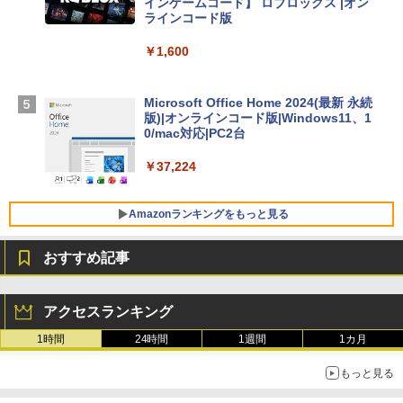
インゲームコード】 ロブロックス |オン
￥314,800
ラインコード版
￥1,600
【Amazon.co.jp限定】 HP ノートパソコ
ン 15-fd 15.6インチ 16GBメモリ 512GB
SSD インテル Core 5
Microsoft Office Home 2024(最新 永続
版)|オンラインコード版|Windows11、1
￥129,800
0/mac対応|PC2台
￥37,224
FMV ノートパソコン WE1-K3 (MS 365 P
ersonal/Copilotキー搭載/Win 11/15.6型/
Core i5/16GB/SSD 512GB/ホワイト) FM
Amazonランキングをもっと見る
VWK3E15W_AZ
おすすめ記事
￥119,800
生成AIパスポート公式テキスト 第４版
Amazon Kindle Paperwhite (16GB) 7イ
ンチディスプレイ、色調調節ライト、12
アクセスランキング
週間持続バッテリー、広告なし、ブラッ
￥1,766
ク
1時間
24時間
1週間
1カ月
￥27,980
もっと見る
AIイラスト表現辞典: 思い通りの絵を引き