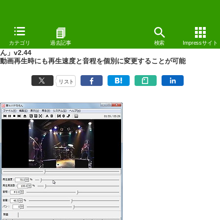
NEWS
（12/05/11 14:13）
カテゴリ
過去記事
検索
Impressサイト
動画再生に対応した“耳コピ”向けメディアプレイヤー「聞々ハヤえも
ん」v2.44
動画再生時にも再生速度と音程を個別に変更することが可能
リスト