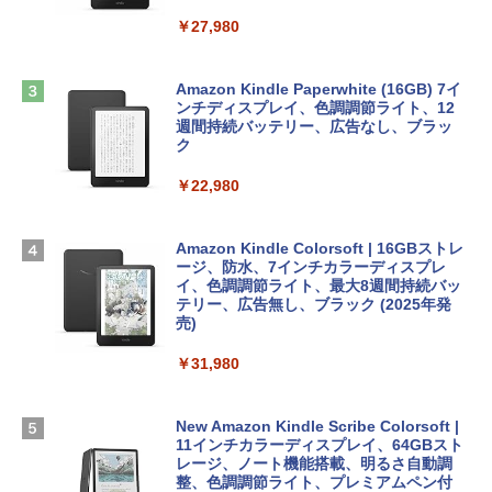
￥2,952
ClaudeCode いちばんやさしい 教科書:
￥27,980
非エンジニア 初心者 素人 でも安心 使い
方 マニュアル AI副業にもコンテンツ作成
Robloxギフトカード - 2,000 Robux 【限
にもKindle出版にも！ 非エンジニアのた
Apple 2026 MacBook Air M5チップ搭載
定バーチャルアイテムを含む】 【オンラ
めのAIコーディング入門シリーズ
13インチノートブック：AIとApple Intell
インゲームコード】 ロブロックス | オン
Amazon Kindle Paperwhite (16GB) 7イ
igence、13.6インチLiquid Retinaディ
ラインコード版
ンチディスプレイ、色調調節ライト、12
￥99
スプレイ、16GBユニファイドメモリ、1
週間持続バッテリー、広告なし、ブラッ
TB SSDストレージ、12MPセンターフレ
ク
￥3,200
ームカメラ、日本語キーボード、Touch I
D - ミッドナイト
￥22,980
AIイラスト表現辞典: 思い通りの絵を引き
出す プロンプトの言葉 AI画像生成シリー
Microsoft Office Home & Business 202
￥278,800
ズ (はぴーイラストLabo)
4(最新 永続版)|オンラインコード版|Wind
ows11、10/mac対応|PC2台
Amazon Kindle Colorsoft | 16GBストレ
￥480
ージ、防水、7インチカラーディスプレ
【Amazon.co.jp限定】 HP ノートパソコ
イ、色調調節ライト、最大8週間持続バッ
￥39,582
ン 15-fd 15.6インチ 16GBメモリ 512GB
テリー、広告無し、ブラック (2025年発
SSD インテル Core 5
売)
FM TOWNS ハイパー・カタログ: 本体ハ
ードウェア・市販ソフトウェアのパーフ
Windows版 | Minecraft (マインクラフ
￥129,800
￥31,980
ェクトリストと最新エミュレータ紹介
ト): Java & Bedrock Edition | オンライ
ンコード版
￥1,600
FMV ノートパソコン WE1-K3 (MS 365 P
New Amazon Kindle Scribe Colorsoft |
￥3,600
ersonal/Copilotキー搭載/Win 11/15.6型/
11インチカラーディスプレイ、64GBスト
Core i5/16GB/SSD 512GB/ホワイト) FM
レージ、ノート機能搭載、明るさ自動調
VWK3E15W_AZ
整、色調調節ライト、プレミアムペン付