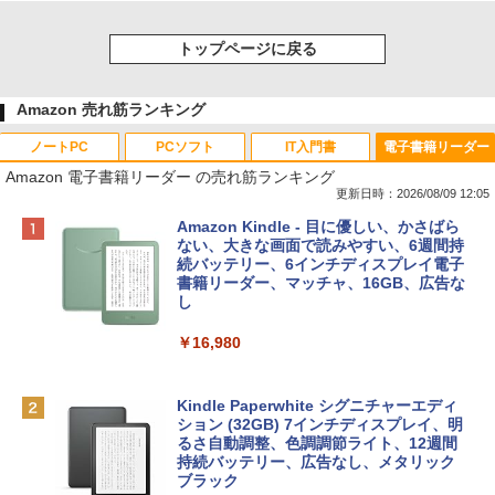
トップページに戻る
Amazon 売れ筋ランキング
ノートPC
PCソフト
IT入門書
電子書籍リーダー
Amazon 電子書籍リーダー の売れ筋ランキング
更新日時：2026/08/09 12:05
Apple 2026 MacBook Neo A18 Proチッ
Robloxギフトカード - 800 Robux 【限
生成AIパスポート公式テキスト 第４版
Amazon Kindle - 目に優しい、かさばら
プ搭載13インチノートブック：AIとAppl
定バーチャルアイテムを含む】 【オンラ
ない、大きな画面で読みやすい、6週間持
e Intelligenceのために設計、Liquid Ret
インゲームコード】 ロブロックス | オン
続バッテリー、6インチディスプレイ電子
￥1,766
inaディスプレイ、8GBユニファイドメモ
ラインコード版
書籍リーダー、マッチャ、16GB、広告な
リ、256GB SSDストレージ、1080p Fac
し
eTime HDカメラ - インディゴ
￥1,300
￥16,980
￥119,800
1冊ですべて身につくHTML & CSSとWe
bデザイン入門講座［第2版］
Robloxギフトカード - 1000 Robux 【限
定バーチャルアイテムを含む】 【オンラ
Kindle Paperwhite シグニチャーエディ
tomtoc 360°保護 15.6 16インチ パソコ
インゲームコード】 ロブロックス |オン
ション (32GB) 7インチディスプレイ、明
￥1,292
ンケース Dell NEC Lavie ASUS HP dyna
ラインコード版
るさ自動調整、色調調節ライト、12週間
book Lenovo対応
持続バッテリー、広告なし、メタリック
ブラック
￥1,600