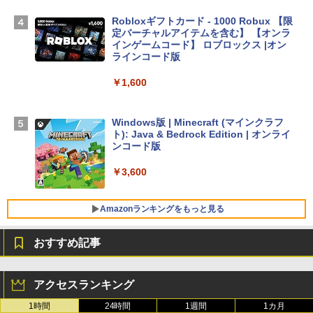
TB SSDストレージ、12MPセンターフレ
ームカメラ、日本語キーボード、Touch I
Robloxギフトカード - 1000 Robux 【限
D - ミッドナイト
定バーチャルアイテムを含む】 【オンラ
インゲームコード】 ロブロックス |オン
￥298,901
ラインコード版
￥1,600
【Amazon.co.jp限定】 HP ノートパソコ
ン 15-fd 15.6インチ 16GBメモリ 512GB
SSD インテル Core 5
Windows版 | Minecraft (マインクラフ
ト): Java & Bedrock Edition | オンライ
￥129,800
ンコード版
￥3,600
FMV ノートパソコン WE1-K3 (MS 365 P
ersonal/Copilotキー搭載/Win 11/15.6型/
Core i5/16GB/SSD 512GB/ホワイト) FM
Amazonランキングをもっと見る
VWK3E15W_AZ
おすすめ記事
￥139,880
生成AIパスポート公式テキスト 第４版
Amazon Kindle Paperwhite (16GB) 7イ
ンチディスプレイ、色調調節ライト、12
アクセスランキング
週間持続バッテリー、広告なし、ブラッ
￥1,766
ク
1時間
24時間
1週間
1カ月