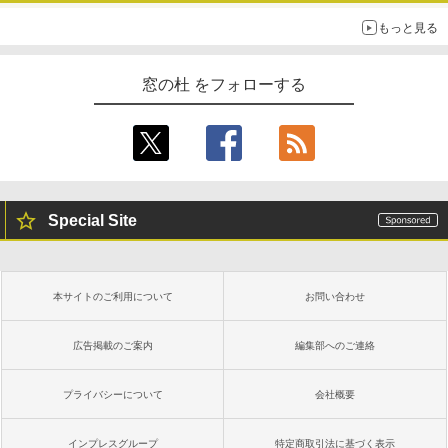
￥22,980
もっと見る
AIイラスト表現辞典: 思い通りの絵を引き
出す プロンプトの言葉 AI画像生成シリー
Amazon Kindle - 目に優しい、かさばら
窓の杜 をフォローする
ズ (はぴーイラストLabo)
ない、大きな画面で読みやすい、6週間持
続バッテリー、6インチディスプレイ電子
書籍リーダー、ブラック、16GB、広告な
￥480
し
￥16,980
ClaudeCode いちばんやさしい 教科書:
非エンジニア 初心者 素人 でも安心 使い
Special Site
方 マニュアル AI副業にもコンテンツ作成
にもKindle出版にも！ 非エンジニアのた
Kindle Paperwhite シグニチャーエディ
めのAIコーディング入門シリーズ
ション (32GB) 7インチディスプレイ、明
るさ自動調整、色調調節ライト、12週間
持続バッテリー、広告なし、メタリック
￥99
本サイトのご利用について
お問い合わせ
ブラック
￥27,980
広告掲載のご案内
編集部へのご連絡
1冊ですべて身につくHTML & CSSとWe
bデザイン入門講座［第2版］
プライバシーについて
会社概要
Amazon Kindle Colorsoft | 16GBストレ
￥2,326
ージ、防水、7インチカラーディスプレ
イ、色調調節ライト、最大8週間持続バッ
インプレスグループ
特定商取引法に基づく表示