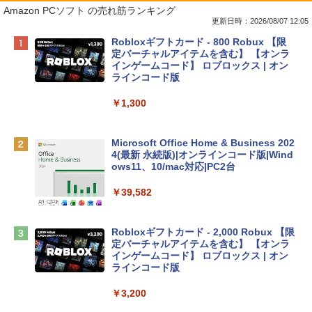
Amazon PCソフト の売れ筋ランキング
更新日時：2026/08/07 12:05
Apple 2026 MacBook Neo A18 Proチッ
Robloxギフトカード - 800 Robux 【限
プ搭載13インチノートブック：AIとAppl
定バーチャルアイテムを含む】 【オンラ
e Intelligence、Liquid Retinaディスプ
インゲームコード】 ロブロックス | オン
レイ、8GBメモリ、512GB SSD、1080p
ラインコード版
FaceTime HDカメラ、Touch ID - インデ
ィゴ + 3年延長 AppleCare+ for 13インチ
￥1,300
MacBook Neo(A18 Pro)|ダウンロード版
￥162,598
Microsoft Office Home & Business 202
4(最新 永続版)|オンラインコード版|Wind
ows11、10/mac対応|PC2台
tomtoc 360°保護 15.6 16インチ パソコ
ンケース Dell NEC Lavie ASUS HP dyna
￥39,582
book Lenovo対応
￥2,952
Robloxギフトカード - 2,000 Robux 【限
定バーチャルアイテムを含む】 【オンラ
インゲームコード】 ロブロックス | オン
Apple 2026 MacBook Air M5チップ搭載
ラインコード版
13インチノートブック：AIとApple Intell
igence、13.6インチLiquid Retinaディ
￥3,200
スプレイ、24GBユニファイドメモリ、1