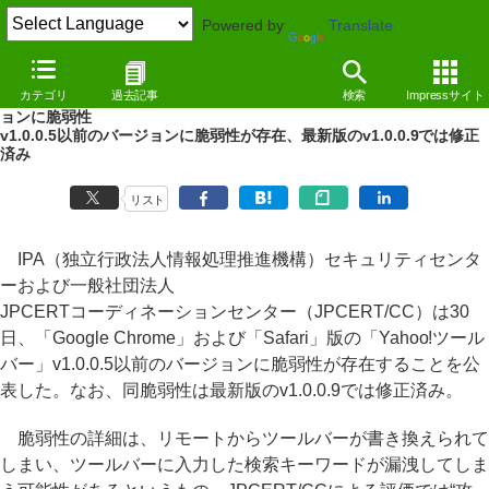
Powered by
Translate
NEWS
（12/07/30 15:01）
カテゴリ
過去記事
検索
Impressサイト
「Google Chrome」「Safari」版の「Yahoo!ツールバー」の旧バージ
ョンに脆弱性
v1.0.0.5以前のバージョンに脆弱性が存在、最新版のv1.0.0.9では修正
済み
リスト
IPA（独立行政法人情報処理推進機構）セキュリティセンタ
ーおよび一般社団法人
JPCERTコーディネーションセンター（JPCERT/CC）は30
日、「Google Chrome」および「Safari」版の「Yahoo!ツール
バー」v1.0.0.5以前のバージョンに脆弱性が存在することを公
表した。なお、同脆弱性は最新版のv1.0.0.9では修正済み。
脆弱性の詳細は、リモートからツールバーが書き換えられて
しまい、ツールバーに入力した検索キーワードが漏洩してしま