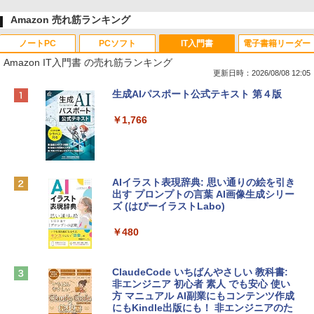
Amazon 売れ筋ランキング
ノートPC
PCソフト
IT入門書
電子書籍リーダー
Amazon IT入門書 の売れ筋ランキング
更新日時：2026/08/08 12:05
Apple 2026 MacBook Neo A18 Proチッ
Robloxギフトカード - 800 Robux 【限
生成AIパスポート公式テキスト 第４版
プ搭載13インチノートブック：AIとAppl
定バーチャルアイテムを含む】 【オンラ
e Intelligenceのために設計、Liquid Ret
インゲームコード】 ロブロックス | オン
￥1,766
inaディスプレイ、8GBユニファイドメモ
ラインコード版
リ、256GB SSDストレージ、1080p Fac
eTime HDカメラ - インディゴ
￥1,300
￥119,800
AIイラスト表現辞典: 思い通りの絵を引き
出す プロンプトの言葉 AI画像生成シリー
Robloxギフトカード - 1000 Robux 【限
ズ (はぴーイラストLabo)
定バーチャルアイテムを含む】 【オンラ
tomtoc 360°保護 15.6 16インチ パソコ
インゲームコード】 ロブロックス |オン
ンケース Dell NEC Lavie ASUS HP dyna
ラインコード版
￥480
book Lenovo対応
￥1,600
￥2,952
ClaudeCode いちばんやさしい 教科書:
非エンジニア 初心者 素人 でも安心 使い
方 マニュアル AI副業にもコンテンツ作成
Microsoft Office Home & Business 202
にもKindle出版にも！ 非エンジニアのた
Apple 2026 MacBook Air M5チップ搭載
4(最新 永続版)|オンラインコード版|Wind