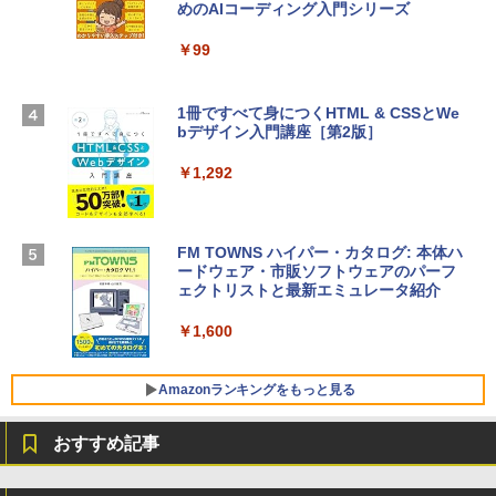
めのAIコーディング入門シリーズ
13インチノートブック：AIとApple Intell
ows11、10/mac対応|PC2台
igence、13.6インチLiquid Retinaディ
スプレイ、16GBユニファイドメモリ、1
￥99
￥39,582
TB SSDストレージ、12MPセンターフレ
ームカメラ、日本語キーボード、Touch I
D - シルバー
1冊ですべて身につくHTML & CSSとWe
Robloxギフトカード - 2,000 Robux 【限
bデザイン入門講座［第2版］
定バーチャルアイテムを含む】 【オンラ
￥261,414
インゲームコード】 ロブロックス | オン
ラインコード版
￥1,292
【Amazon.co.jp限定】 HP ノートパソコ
￥3,200
ン 15-fd 15.6インチ 16GBメモリ 512GB
SSD インテル Core 5
FM TOWNS ハイパー・カタログ: 本体ハ
ードウェア・市販ソフトウェアのパーフ
Windows版 | Minecraft (マインクラフ
￥129,800
ェクトリストと最新エミュレータ紹介
ト): Java & Bedrock Edition | オンライ
ンコード版
￥1,600
FMV ノートパソコン WE1-K3 (MS 365 P
￥3,600
ersonal/Copilotキー搭載/Win 11/15.6型/
Core i5/16GB/SSD 512GB/ホワイト) FM
Amazonランキングをもっと見る
VWK3E15W_AZ
おすすめ記事
￥139,880
Amazon Kindle Paperwhite (16GB) 7イ