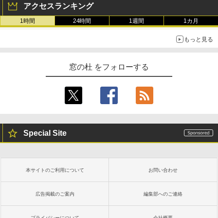
ンチディスプレイ、色調調節ライト、12
アクセスランキング
週間持続バッテリー、広告なし、ブラッ
ク
1時間
24時間
1週間
1カ月
￥22,980
もっと見る
Amazon Kindle - 目に優しい、かさばら
窓の杜 をフォローする
ない、大きな画面で読みやすい、6週間持
続バッテリー、6インチディスプレイ電子
書籍リーダー、ブラック、16GB、広告な
し
￥16,980
Special Site
Kindle Paperwhite シグニチャーエディ
ション (32GB) 7インチディスプレイ、明
るさ自動調整、色調調節ライト、12週間
持続バッテリー、広告なし、メタリック
本サイトのご利用について
お問い合わせ
ブラック
￥27,980
広告掲載のご案内
編集部へのご連絡
プライバシーについて
会社概要