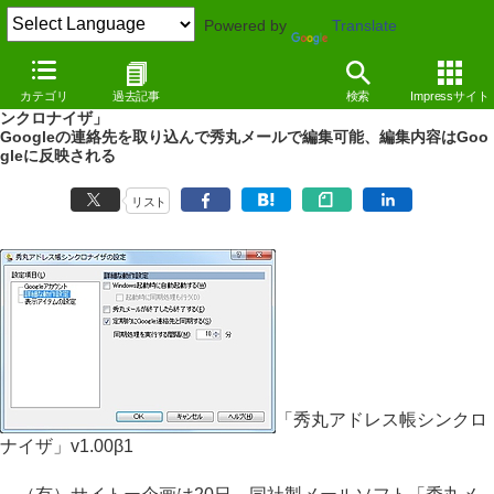
Powered by
Translate
NEWS
（12/09/24 10:17）
カテゴリ
過去記事
検索
Impressサイト
秀丸メールのアドレス帳とGoogleの連絡先を同期「秀丸アドレス帳シ
ンクロナイザ」
Googleの連絡先を取り込んで秀丸メールで編集可能、編集内容はGoo
gleに反映される
リスト
「秀丸アドレス帳シンクロ
ナイザ」v1.00β1