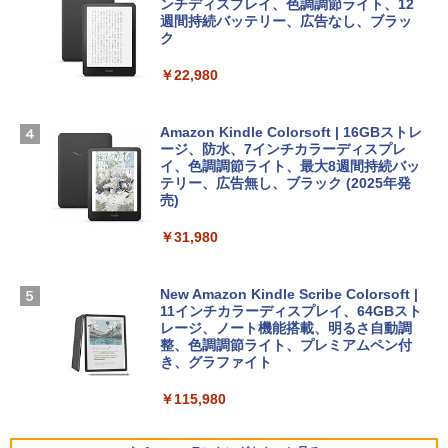
SSD インテル Core 5
ラインコード版
ンチディスプレイ、色調調節ライト、12
￥99
週間持続バッテリー、広告なし、ブラッ
ク
￥129,800
￥1,600
￥22,980
AIイラスト表現辞典: 思い通りの絵を引き
出す プロンプトの言葉 AI画像生成シリー
Apple 2026 MacBook Air M5チップ搭載
Microsoft Office Home & Business 202
ズ (はぴーイラストLabo)
13インチノートブック：AIとApple Intell
4(最新 永続版)|オンラインコード版|Wind
igence、13.6インチLiquid Retinaディ
ows11、10/mac対応|PC2台
Amazon Kindle Colorsoft | 16GBストレ
￥480
スプレイ、16GBユニファイドメモリ、1
ージ、防水、7インチカラーディスプレ
TB SSDストレージ、12MPセンターフレ
イ、色調調節ライト、最大8週間持続バッ
￥39,582
ームカメラ、日本語キーボード、Touch I
テリー、広告無し、ブラック (2025年発
D - シルバー
売)
FM TOWNS ハイパー・カタログ: 本体ハ
ードウェア・市販ソフトウェアのパーフ
Robloxギフトカード - 10,000 Robux
￥261,414
￥31,980
ェクトリストと最新エミュレータ紹介
【限定バーチャルアイテムを含む】 【オ
ンラインゲームコード】 ロブロックス |
￥1,600
オンラインコード版
【Amazon.co.jp限定】ASUS ノートパソ
New Amazon Kindle Scribe Colorsoft |
コン Vivobook 15 M1502NAQ 15.6イン
11インチカラーディスプレイ、64GBスト
￥14,500
チ AMD Ryzen 7 170 メモリ16GB SSD 5
レージ、ノート機能搭載、明るさ自動調
12GB Microsoft 365 Personal (24か月
整、色調調節ライト、プレミアムペン付
版) 搭載 Windows 11 重量1.7kg Wi-Fi 6
き、グラファイト
E クワイエットブルー M1502NAQ-R716
5BUWS
￥115,980
￥109,800