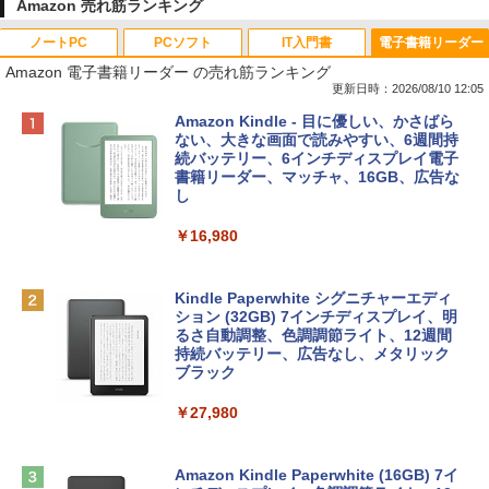
Amazon 売れ筋ランキング
ノートPC
PCソフト
IT入門書
電子書籍リーダー
Amazon 電子書籍リーダー の売れ筋ランキング
更新日時：2026/08/10 12:05
Apple 2026 MacBook Neo A18 Proチッ
Robloxギフトカード - 800 Robux 【限
生成AIパスポート公式テキスト 第４版
Amazon Kindle - 目に優しい、かさばら
プ搭載13インチノートブック：AIとAppl
定バーチャルアイテムを含む】 【オンラ
ない、大きな画面で読みやすい、6週間持
e Intelligenceのために設計、Liquid Ret
インゲームコード】 ロブロックス | オン
続バッテリー、6インチディスプレイ電子
￥1,766
inaディスプレイ、8GBユニファイドメモ
ラインコード版
書籍リーダー、マッチャ、16GB、広告な
リ、256GB SSDストレージ、1080p Fac
し
eTime HDカメラ - インディゴ
￥1,300
￥16,980
￥119,800
1冊ですべて身につくHTML & CSSとWe
bデザイン入門講座［第2版］
Robloxギフトカード - 2,000 Robux 【限
定バーチャルアイテムを含む】 【オンラ
Kindle Paperwhite シグニチャーエディ
tomtoc 360°保護 15.6 16インチ パソコ
インゲームコード】 ロブロックス | オン
ション (32GB) 7インチディスプレイ、明
￥1,292
ンケース Dell NEC Lavie ASUS HP dyna
ラインコード版
るさ自動調整、色調調節ライト、12週間
book Lenovo対応
持続バッテリー、広告なし、メタリック
ブラック
￥3,200
￥2,952
ClaudeCode いちばんやさしい 教科書:
￥27,980
非エンジニア 初心者 素人 でも安心 使い
方 マニュアル AI副業にもコンテンツ作成
Robloxギフトカード - 1000 Robux 【限
にもKindle出版にも！ 非エンジニアのた
【Amazon.co.jp限定】 HP ノートパソコ
定バーチャルアイテムを含む】 【オンラ
めのAIコーディング入門シリーズ
ン 15-fd 15.6インチ 16GBメモリ 512GB
インゲームコード】 ロブロックス |オン
Amazon Kindle Paperwhite (16GB) 7イ