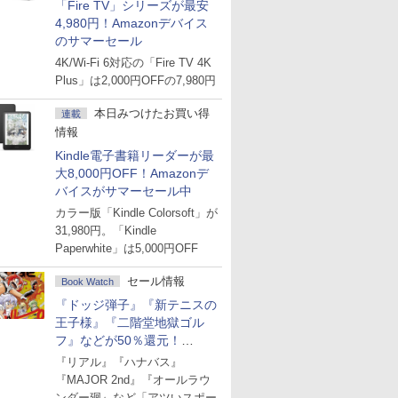
「Fire TV」シリーズが最安
4,980円！Amazonデバイス
のサマーセール
4K/Wi-Fi 6対応の「Fire TV 4K
Plus」は2,000円OFFの7,980円
本日みつけたお買い得
連載
情報
Kindle電子書籍リーダーが最
大8,000円OFF！Amazonデ
バイスがサマーセール中
カラー版「Kindle Colorsoft」が
31,980円。「Kindle
Paperwhite」は5,000円OFF
セール情報
Book Watch
『ドッジ弾子』『新テニスの
王子様』『二階堂地獄ゴル
フ』などが50％還元！
Amazonマンガ週末セール
『リアル』『ハナバス』
『MAJOR 2nd』『オールラウ
ンダー廻』など「アツいスポー