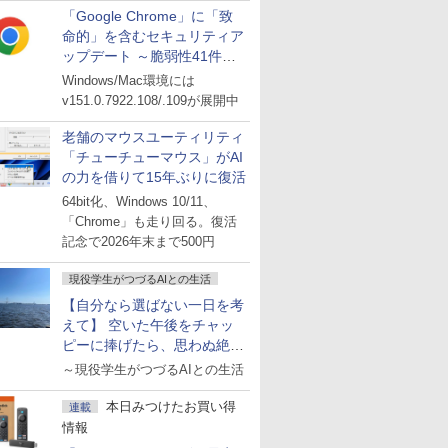
「Google Chrome」に「致
命的」を含むセキュリティア
ップデート ～脆弱性41件に
対処
Windows/Mac環境には
v151.0.7922.108/.109が展開中
老舗のマウスユーティリティ
「チューチューマウス」がAI
の力を借りて15年ぶりに復活
64bit化、Windows 10/11、
「Chrome」も走り回る。復活
記念で2026年末まで500円
現役学生がつづるAIとの生活
【自分なら選ばない一日を考
えて】 空いた午後をチャッ
ピーに捧げたら、思わぬ絶景
に出会った話
～現役学生がつづるAIとの生活
本日みつけたお買い得
連載
情報