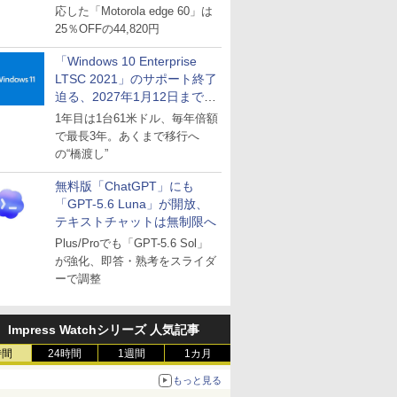
応した「Motorola edge 60」は
25％OFFの44,820円
「Windows 10 Enterprise
LTSC 2021」のサポート終了
迫る、2027年1月12日まで
～ESUは9月1日から販売
1年目は1台61米ドル、毎年倍額
で最長3年。あくまで移行へ
の“橋渡し”
無料版「ChatGPT」にも
「GPT-5.6 Luna」が開放、
テキストチャットは無制限へ
Plus/Proでも「GPT-5.6 Sol」
が強化、即答・熟考をスライダ
ーで調整
Impress Watchシリーズ 人気記事
時間
24時間
1週間
1カ月
もっと見る