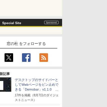
Special Site
窓の杜 をフォローする
新記事
デスクトップのサイドバーと
してWebページをピン止めで
きる「Demobar」v1.1.0 ほ
か
17件を掲載（8月7日のダイジェ
ストニュース）