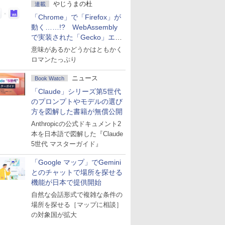
やじうまの杜
連載
「Chrome」で「Firefox」が
動く……!? WebAssembly
で実装された「Gecko」エン
ジン
意味があるかどうかはともかく
ロマンたっぷり
ニュース
Book Watch
「Claude」シリーズ第5世代
のプロンプトやモデルの選び
方を図解した書籍が無償公開
Anthropicの公式ドキュメント2
本を日本語で図解した『Claude
5世代 マスターガイド』
「Google マップ」でGemini
とのチャットで場所を探せる
機能が日本で提供開始
自然な会話形式で複雑な条件の
場所を探せる［マップに相談］
の対象国が拡大