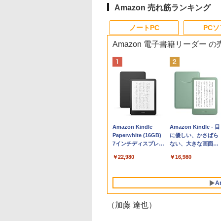
Amazon 売れ筋ランキング
ノートPC
PC
Amazon 電子書籍リーダー 
Apple 2026
Robloxギフトカード
生成AIパスポート公
Amazon Kindle
tomtoc 360°保護
Robloxギフトカード
AIイラスト表現辞典:
Amazon Kindle - 目
MacBook Neo A18
- 800 Robux 【限定
式テキスト 第４版
Paperwhite (16GB)
15.6 16インチ パソ
- 1000 Robux 【限
思い通りの絵を引き
に優しい、かさばら
Proチップ搭載13イ
バーチャルアイテム
7インチディスプレ
ンケース Dell NEC
バーチャルアイテム
出す プロンプトの言
ない、大きな画面で
￥1,766
ンチノートブック：
を含む】 【オンライ
イ、色調調節ライ
Lavie ASUS HP
を含む】 【オンライ
葉 AI画像生成シリー
読みやすい、6週間
￥131,111
￥1,300
￥22,980
￥2,952
￥1,600
￥480
￥16,980
AIとApple
ンゲームコード】 ロ
ト、12週間持続バッ
dynabook Lenovo
ンゲームコード】 ロ
ズ (はぴーイラスト
続バッテリー、6イ
Intelligenceのために
ブロックス | オンラ
テリー、広告なし、
対応
ブロックス |オンラ
Labo)
チディスプレイ電子
設計、Liquid Retina
インコード版
ブラック
ンコード版
書籍リーダー、マッ
A
ディスプレイ、8GB
チャ、16GB、広告
ユニファイドメモ
し
リ、512GB SSDスト
（加藤 達也）
レージ、1080p
FaceTime HDカメ