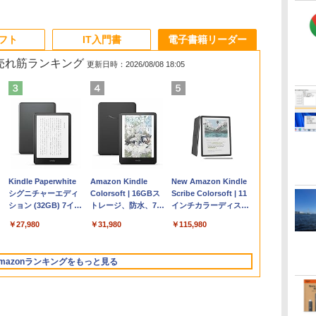
ソフト
IT入門書
電子書籍リーダー
の売れ筋ランキング
更新日時：2026/08/08 18:05
Apple 2026
Microsoft Office
ClaudeCode いちば
Kindle Paperwhite
【Amazon.co.jp限
Robloxギフトカード
1冊ですべて身につく
Amazon Kindle
FMV ノートパソコン
Windows版 |
FM TOWNS ハイパ
New Amazon Kindle
コ
定
MacBook Air M5チ
Home & Business
んやさしい 教科書:
シグニチャーエディ
定】 HP ノートパソ
- 2,000 Robux 【限
HTML & CSSとWeb
Colorsoft | 16GBス
WE1-K3 (MS 365
Minecraft (マインクラ
ー・カタログ: 本体ハ
Scribe Colorsoft | 11
ップ搭載13インチノ
2024(最新 永続版)|オ
非エンジニア 初心者
ション (32GB) 7イン
コン 15-fd 15.6イン
定バーチャルアイテ
デザイン入門講座
トレージ、防水、7イ
Personal/Copilotキー
フト): Java & Bedrock
ードウェア・市販ソフ
インチカラーディスプ
持
ートブック：AIと
ンラインコード
素人 でも安心 使い方
チディスプレイ、明
チ 16GBメモリ
ムを含む】 【オンラ
［第2版］
ンチカラーディスプ
搭載/Win 11/15.6
Edition | オンラインコ
トウェアのパーフェク
レイ、64GBストレー
￥278,800
￥39,582
￥99
￥27,980
￥129,800
￥3,200
￥1,292
￥31,980
￥139,880
￥3,600
￥1,600
￥115,980
ン
Apple Intelligence、
版|Windows11、
マニュアル AI副業に
るさ自動調整、色調
512GB SSD インテ
インゲームコード】
レイ、色調調節ライ
型/Core i5/16GB/SSD
ード版
トリストと最新エミュ
ジ、ノート機能搭載、
イ
13.6インチLiquid
10/mac対応|PC2台
もコンテンツ作成に
調節ライト、12週間
ル Core 5
ロブロックス | オン
ト、最大8週間持続バ
512GB/ホワイト)
レータ紹介
明るさ自動調整、色調
Retinaディスプレ
もKindle出版にも！
持続バッテリー、広
ラインコード版
ッテリー、広告無
FMVWK3E15W_AZ
調節ライト、プレミア
mazonランキングをもっと見る
な
イ、16GBユニファイ
非エンジニアのため
告なし、メタリック
し、ブラック (2025
ムペン付き、グラファ
ドメモリ、1TB SSD
のAIコーディング入
ブラック
年発売)
イト
ストレージ、12MPセ
門シリーズ
ンターフレームカメ
ラ、日本語キーボー