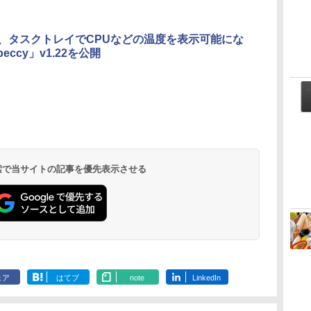
ド、Touch ID - ミッ
ドナイト
form、タスクトレイでCPUなどの温度を表示可能にな
eccy」v1.22を公開
 検索で当サイトの記事を優先表示させる
ェア
はてブ
note
LinkedIn