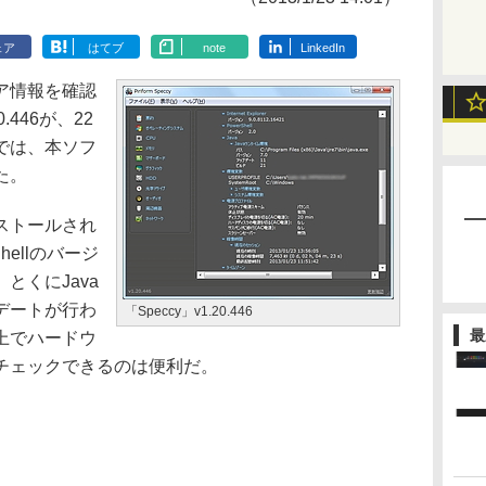
ェア
はてブ
note
LinkedIn
ア情報を確認
.446が、22
では、本ソフ
た。
ストールされ
rShellのバージ
とくにJava
デートが行わ
「Speccy」v1.20.446
最
上でハードウ
チェックできるのは便利だ。