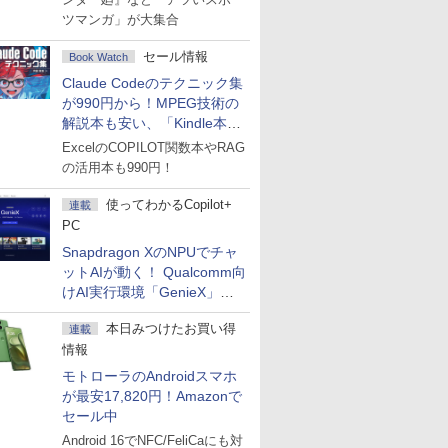
ツマンガ」が大集合
セール情報
Book Watch
Claude Codeのテクニック集
が990円から！MPEG技術の
解説本も安い、「Kindle本サ
マーセール」第2弾開始！
ExcelのCOPILOT関数本やRAG
の活用本も990円！
使ってわかるCopilot+
連載
PC
Snapdragon XのNPUでチャ
ットAIが動く！ Qualcomm向
けAI実行環境「GenieX」を
試してみた
本日みつけたお買い得
連載
情報
モトローラのAndroidスマホ
が最安17,820円！Amazonで
セール中
Android 16でNFC/FeliCaにも対