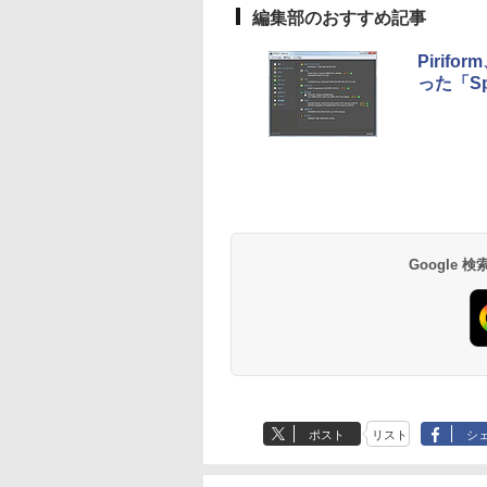
ラ、Touch ID - シル
編集部のおすすめ記事
バー
Piri
った「Sp
Google
ポスト
リスト
シ