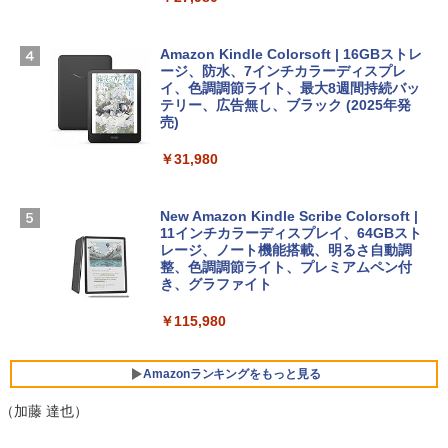
1冊ですべて身につくHTML & CSSとWe
Robloxギフトカード - 1000 Robux 【限
D - シルバー
bデザイン入門講座［第2版］
定バーチャルアイテムを含む】 【オンラ
インゲームコード】 ロブロックス |オン
￥261,414
ラインコード版
Amazon Kindle Colorsoft | 16GBストレ
￥1,292
ージ、防水、7インチカラーディスプレ
イ、色調調節ライト、最大8週間持続バッ
￥1,600
【Amazon.co.jp限定】 HP ノートパソコ
テリー、広告無し、ブラック (2025年発
ン 15-fd 15.6インチ 16GBメモリ 512GB
売)
FM TOWNS ハイパー・カタログ: 本体ハ
SSD インテル Core 5
ードウェア・市販ソフトウェアのパーフ
Windows版 | Minecraft (マインクラフ
￥31,980
ェクトリストと最新エミュレータ紹介
ト): Java & Bedrock Edition | オンライ
￥129,800
ンコード版
￥1,600
New Amazon Kindle Scribe Colorsoft |
￥3,600
FMV ノートパソコン WE1-K3 (MS 365 P
11インチカラーディスプレイ、64GBスト
ersonal/Copilotキー搭載/Win 11/15.6型/
レージ、ノート機能搭載、明るさ自動調
Core i5/16GB/SSD 512GB/ホワイト) FM
整、色調調節ライト、プレミアムペン付
VWK3E15W_AZ
き、グラファイト
￥139,880
￥115,980
Amazonランキングをもっと見る
（加藤 達也）