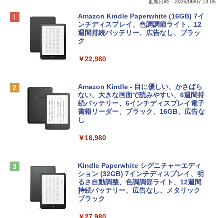
更新日時：2026/08/07 18:05
Apple 2026 MacBook Neo A18 Proチッ
Robloxギフトカード - 800 Robux 【限
生成AIパスポート公式テキスト 第４版
Amazon Kindle Paperwhite (16GB) 7イ
プ搭載13インチノートブック：AIとAppl
定バーチャルアイテムを含む】 【オンラ
ンチディスプレイ、色調調節ライト、12
e Intelligence、Liquid Retinaディスプ
インゲームコード】 ロブロックス | オン
週間持続バッテリー、広告なし、ブラッ
￥1,766
レイ、8GBメモリ、512GB SSD、1080p
ラインコード版
ク
FaceTime HDカメラ、Touch ID - インデ
ィゴ + 3年延長 AppleCare+ for 13インチ
￥1,300
￥22,980
MacBook Neo(A18 Pro)|ダウンロード版
AIイラスト表現辞典: 思い通りの絵を引き
￥162,598
出す プロンプトの言葉 AI画像生成シリー
Microsoft Office Home & Business 202
Amazon Kindle - 目に優しい、かさばら
ズ (はぴーイラストLabo)
4(最新 永続版)|オンラインコード版|Wind
ない、大きな画面で読みやすい、6週間持
ows11、10/mac対応|PC2台
続バッテリー、6インチディスプレイ電子
tomtoc 360°保護 15.6 16インチ パソコ
書籍リーダー、ブラック、16GB、広告な
￥480
ンケース Dell NEC Lavie ASUS HP dyna
し
￥39,582
book Lenovo対応
￥16,980
ClaudeCode いちばんやさしい 教科書:
￥2,952
非エンジニア 初心者 素人 でも安心 使い
Robloxギフトカード - 2,000 Robux 【限
方 マニュアル AI副業にもコンテンツ作成
定バーチャルアイテムを含む】 【オンラ
にもKindle出版にも！ 非エンジニアのた
インゲームコード】 ロブロックス | オン
Kindle Paperwhite シグニチャーエディ
めのAIコーディング入門シリーズ
Apple 2026 MacBook Air M5チップ搭載
ラインコード版
ション (32GB) 7インチディスプレイ、明
13インチノートブック：AIとApple Intell
るさ自動調整、色調調節ライト、12週間
igence、13.6インチLiquid Retinaディ
持続バッテリー、広告なし、メタリック
￥99
￥3,200
スプレイ、16GBユニファイドメモリ、1
ブラック
TB SSDストレージ、12MPセンターフレ
ームカメラ、日本語キーボード、Touch I
￥27,980