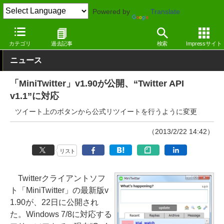
Powered by
Translate
窓の杜
インターネット
SNS・コミュニティ
Windows
カテゴリ
過去記事
検索
Impressサイト
ニュース
「MiniTwitter」v1.90が公開、“Twitter API
v1.1”に対応
ツイート上のボタンから公式リツイートを行うように変更
（2013/2/22 14:42）
リスト
Twitterクライアントソフ
ト「MiniTwitter」の最新版v
1.90が、22日に公開され
た。Windows 7/8に対応する