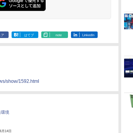
門シリーズ
ェア
はてブ
note
LinkedIn
ews/show/1592.html
発環境
年6月14日