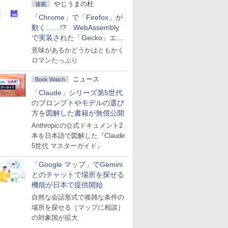
やじうまの杜
連載
「Chrome」で「Firefox」が
動く……!? WebAssembly
で実装された「Gecko」エン
ジン
意味があるかどうかはともかく
ロマンたっぷり
ニュース
Book Watch
「Claude」シリーズ第5世代
のプロンプトやモデルの選び
方を図解した書籍が無償公開
Anthropicの公式ドキュメント2
本を日本語で図解した『Claude
5世代 マスターガイド』
「Google マップ」でGemini
とのチャットで場所を探せる
機能が日本で提供開始
自然な会話形式で複雑な条件の
場所を探せる［マップに相談］
の対象国が拡大