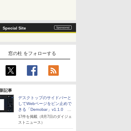
Special Site
窓の杜 をフォローする
新記事
デスクトップのサイドバーと
してWebページをピン止めで
きる「Demobar」v1.1.0 ほ
か
17件を掲載（8月7日のダイジェ
ストニュース）