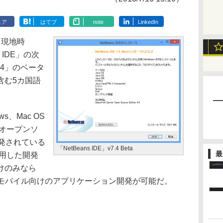
ェア
はてブ
note
LinkedIn
日（現地時
 IDE」の次
7.4」のベータ
含む5カ国語
。
ws、Mac OS
能なオープンソ
開発されている
「NetBeans IDE」v7.4 Beta
最
利用した開発
けのみなら
、モバイル向けのアプリケーション開発が可能だ。