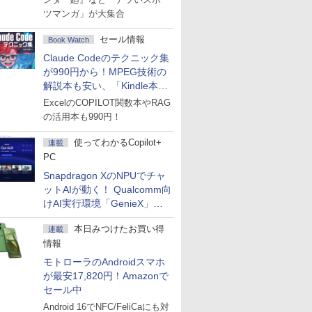
ツマンガ」が大集合
セール情報
Book Watch
Claude Codeのテクニック集
が990円から！MPEG技術の
解説本も安い、「Kindle本サ
マーセール」第2弾開始！
ExcelのCOPILOT関数本やRAG
の活用本も990円！
使ってわかるCopilot+
連載
PC
Snapdragon XのNPUでチャ
ットAIが動く！ Qualcomm向
けAI実行環境「GenieX」を
試してみた
本日みつけたお買い得
連載
情報
モトローラのAndroidスマホ
が最安17,820円！Amazonで
セール中
Android 16でNFC/FeliCaにも対