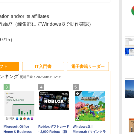
ion and/or its affiliates
P/Vista/7（編集部にてWindows 8で動作確認）
07/15）
ソフト
IT入門書
電子書籍リーダー
ランキング
更新日時：2026/08/08 12:05
Apple 2026
Microsoft Office
【Amazon.co.jp限
Robloxギフトカード
FMV ノートパソコン
Windows版 |
コ
定
MacBook Air M5チ
Home & Business
定】 HP ノートパソ
- 2,000 Robux 【限
WE1-K3 (MS 365
Minecraft (マインクラ