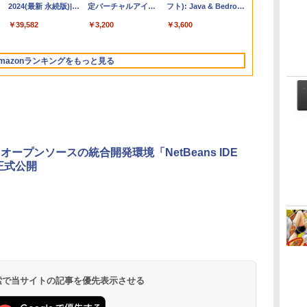
ップ搭載13インチノ
2024(最新 永続版)|オ
コン 15-fd 15.6イン
定バーチャルアイテ
Personal/Copilotキー
フト): Java & Bedrock
ートブック：AIと
ンラインコード
チ 16GBメモリ
ムを含む】 【オンラ
搭載/Win 11/15.6
Edition | オンラインコ
￥261,414
￥39,582
￥129,800
￥3,200
￥139,880
￥3,600
Apple Intelligence、
版|Windows11、
512GB SSD インテ
インゲームコード】
型/Core i5/16GB/SSD
ード版
イ
13.6インチLiquid
10/mac対応|PC2台
ル Core 5
ロブロックス | オン
512GB/ホワイト)
Retinaディスプレ
ラインコード版
FMVWK3E15W_AZ
mazonランキングをもっと見る
イ、16GBユニファイ
ドメモリ、1TB SSD
ストレージ、12MPセ
ンターフレームカメ
ラ、日本語キーボー
ド、Touch ID - シル
バー
e、オープンソースの統合開発環境「NetBeans IDE
を正式公開
ClaudeCode いちば
Kindle Paperwhite
1冊ですべて身につく
Amazon Kindle
FM TOWNS ハイパ
New Amazon Kindle
んやさしい 教科書:
シグニチャーエディ
HTML & CSSとWeb
Colorsoft | 16GBス
ー・カタログ: 本体ハ
Scribe Colorsoft | 11
非エンジニア 初心者
ション (32GB) 7イン
デザイン入門講座
トレージ、防水、7イ
ードウェア・市販ソフ
インチカラーディスプ
持
素人 でも安心 使い方
チディスプレイ、明
［第2版］
ンチカラーディスプ
トウェアのパーフェク
レイ、64GBストレー
￥99
￥27,980
￥1,292
￥31,980
￥1,600
￥115,980
ン
マニュアル AI副業に
るさ自動調整、色調
レイ、色調調節ライ
トリストと最新エミュ
ジ、ノート機能搭載、
もコンテンツ作成に
調節ライト、12週間
ト、最大8週間持続バ
レータ紹介
明るさ自動調整、色調
もKindle出版にも！
持続バッテリー、広
ッテリー、広告無
調節ライト、プレミア
 検索で当サイトの記事を優先表示させる
な
非エンジニアのため
告なし、メタリック
し、ブラック (2025
ムペン付き、グラファ
のAIコーディング入
ブラック
年発売)
イト