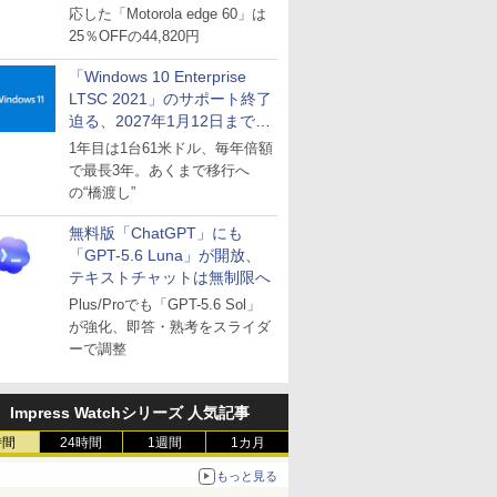
応した「Motorola edge 60」は
25％OFFの44,820円
「Windows 10 Enterprise
LTSC 2021」のサポート終了
迫る、2027年1月12日まで
～ESUは9月1日から販売
1年目は1台61米ドル、毎年倍額
で最長3年。あくまで移行へ
の“橋渡し”
無料版「ChatGPT」にも
「GPT-5.6 Luna」が開放、
テキストチャットは無制限へ
Plus/Proでも「GPT-5.6 Sol」
が強化、即答・熟考をスライダ
ーで調整
Impress Watchシリーズ 人気記事
時間
24時間
1週間
1カ月
もっと見る