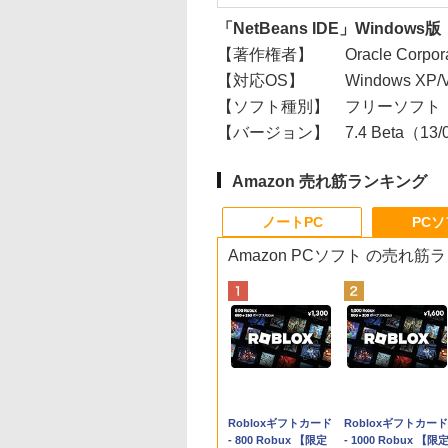
「NetBeans IDE」Windows版
【著作権者】
Oracle Corporat
【対応OS】
Windows X
【ソフト種別】
フリーソフト
【バージョン】
7.4 Beta（13/
Amazon 売れ筋ランキング
ノートPC
PC
Amazon PCソフト の売れ筋
Apple 2026
Robloxギフトカード
tomtoc 360°保護
Robloxギフトカード
MacBook Neo A18
- 800 Robux 【限定
15.6 16インチ パソ
- 1000 Robux 【限