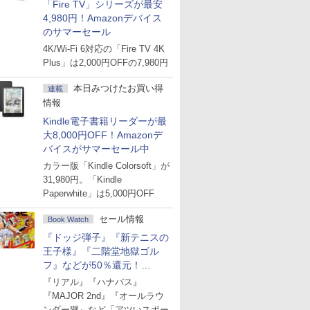
「Fire TV」シリーズが最安
4,980円！Amazonデバイス
のサマーセール
4K/Wi-Fi 6対応の「Fire TV 4K
Plus」は2,000円OFFの7,980円
本日みつけたお買い得
連載
情報
Kindle電子書籍リーダーが最
大8,000円OFF！Amazonデ
バイスがサマーセール中
カラー版「Kindle Colorsoft」が
31,980円。「Kindle
Paperwhite」は5,000円OFF
セール情報
Book Watch
『ドッジ弾子』『新テニスの
王子様』『二階堂地獄ゴル
フ』などが50％還元！
Amazonマンガ週末セール
『リアル』『ハナバス』
『MAJOR 2nd』『オールラウ
ンダー廻』など「アツいスポー