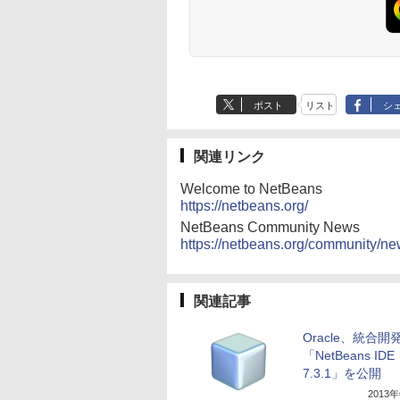
ポスト
リスト
シ
関連リンク
Welcome to NetBeans
https://netbeans.org/
NetBeans Community News
https://netbeans.org/community/n
関連記事
Oracle、統合開
「NetBeans IDE
7.3.1」を公開
2013