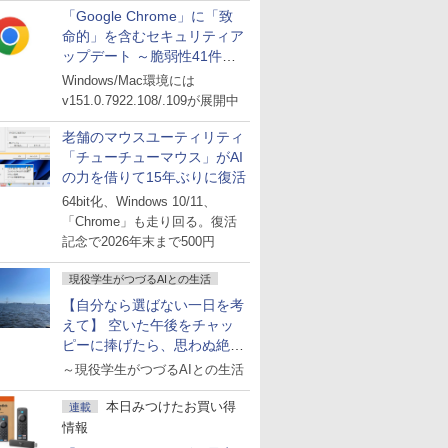
「Google Chrome」に「致
命的」を含むセキュリティア
ップデート ～脆弱性41件に
対処
Windows/Mac環境には
v151.0.7922.108/.109が展開中
老舗のマウスユーティリティ
「チューチューマウス」がAI
の力を借りて15年ぶりに復活
64bit化、Windows 10/11、
「Chrome」も走り回る。復活
記念で2026年末まで500円
現役学生がつづるAIとの生活
【自分なら選ばない一日を考
えて】 空いた午後をチャッ
ピーに捧げたら、思わぬ絶景
に出会った話
～現役学生がつづるAIとの生活
本日みつけたお買い得
連載
情報