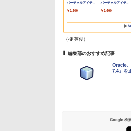
Proチップ搭載13イ
バーチャルアイテム
ンケース Dell NEC
バーチャルアイテム
ンチノートブック：
を含む】 【オンライ
Lavie ASUS HP
を含む】 【オンライ
￥119,800
￥1,300
￥2,952
￥1,600
AIとApple
ンゲームコード】 ロ
dynabook Lenovo
ンゲームコード】 ロ
Intelligenceのために
ブロックス | オンラ
対応
ブロックス |オンラ
設計、Liquid Retina
インコード版
ンコード版
A
ディスプレイ、8GB
ユニファイドメモ
リ、256GB SSDスト
（柳 英俊）
レージ、1080p
FaceTime HDカメラ
- インディゴ
編集部のおすすめ記事
Oracl
7.4」
生成AIパスポート公
Amazon Kindle
AIイラスト表現辞典:
Amazon Kindle - 目
式テキスト 第４版
Paperwhite (16GB)
思い通りの絵を引き
に優しい、かさばら
7インチディスプレ
出す プロンプトの言
ない、大きな画面で
￥1,766
イ、色調調節ライ
葉 AI画像生成シリー
読みやすい、6週間
￥22,980
￥480
￥16,980
ト、12週間持続バッ
ズ (はぴーイラスト
続バッテリー、6イ
テリー、広告なし、
Labo)
チディスプレイ電子
ブラック
書籍リーダー、ブラ
Google
ック、16GB、広告
し