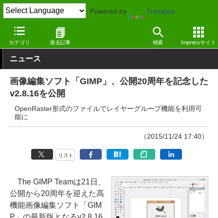
Powered by
Translate
窓の杜
画像・映像・音楽
画像
Windows
カテゴリ
過去記事
検索
Impressサイト
ニュース
画像編集ソフト「GIMP」、公開20周年を記念した
v2.8.16を公開
OpenRaster形式のファイルでレイヤーグループ機能を利用可
能に
（2015/11/24 17:40）
リスト
The GIMP Teamは21日、
公開から20周年を迎えた高
機能画像編集ソフト「GIM
P」の最新版となるv2.8.16