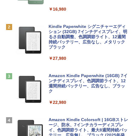
eTime HDカメラ - インディゴ
￥1,300
￥16,980
￥119,800
1冊ですべて身につくHTML & CSSとWe
bデザイン入門講座［第2版］
Robloxギフトカード - 2,000 Robux 【限
定バーチャルアイテムを含む】 【オンラ
Kindle Paperwhite シグニチャーエディ
tomtoc 360°保護 15.6 16インチ パソコ
インゲームコード】 ロブロックス | オン
ション (32GB) 7インチディスプレイ、明
￥1,292
ンケース Dell NEC Lavie ASUS HP dyna
ラインコード版
るさ自動調整、色調調節ライト、12週間
book Lenovo対応
持続バッテリー、広告なし、メタリック
ブラック
￥3,200
￥2,952
ClaudeCode いちばんやさしい 教科書:
￥27,980
非エンジニア 初心者 素人 でも安心 使い
方 マニュアル AI副業にもコンテンツ作成
Robloxギフトカード - 1000 Robux 【限
にもKindle出版にも！ 非エンジニアのた
【Amazon.co.jp限定】 HP ノートパソコ
定バーチャルアイテムを含む】 【オンラ
めのAIコーディング入門シリーズ
ン 15-fd 15.6インチ 16GBメモリ 512GB
インゲームコード】 ロブロックス |オン
Amazon Kindle Paperwhite (16GB) 7イ
SSD インテル Core 5
ラインコード版
ンチディスプレイ、色調調節ライト、12
￥99
週間持続バッテリー、広告なし、ブラッ
ク
￥129,800
￥1,600
￥22,980
AIイラスト表現辞典: 思い通りの絵を引き
出す プロンプトの言葉 AI画像生成シリー
Apple 2026 MacBook Air M5チップ搭載
Microsoft Office Home & Business 202
ズ (はぴーイラストLabo)
13インチノートブック：AIとApple Intell
4(最新 永続版)|オンラインコード版|Wind
igence、13.6インチLiquid Retinaディ
ows11、10/mac対応|PC2台
Amazon Kindle Colorsoft | 16GBストレ
￥480
スプレイ、16GBユニファイドメモリ、1
ージ、防水、7インチカラーディスプレ
TB SSDストレージ、12MPセンターフレ
イ、色調調節ライト、最大8週間持続バッ
￥39,582
ームカメラ、日本語キーボード、Touch I
テリー、広告無し、ブラック (2025年発