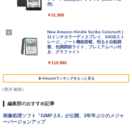
D - シルバー
売)
FM TOWNS ハイパー・カタログ: 本体ハ
ードウェア・市販ソフトウェアのパーフ
Robloxギフトカード - 10,000 Robux
￥261,414
￥31,980
ェクトリストと最新エミュレータ紹介
【限定バーチャルアイテムを含む】 【オ
ンラインゲームコード】 ロブロックス |
￥1,600
オンラインコード版
【Amazon.co.jp限定】ASUS ノートパソ
New Amazon Kindle Scribe Colorsoft |
コン Vivobook 15 M1502NAQ 15.6イン
11インチカラーディスプレイ、64GBスト
￥14,500
チ AMD Ryzen 7 170 メモリ16GB SSD 5
レージ、ノート機能搭載、明るさ自動調
12GB Microsoft 365 Personal (24か月
整、色調調節ライト、プレミアムペン付
版) 搭載 Windows 11 重量1.7kg Wi-Fi 6
き、グラファイト
E クワイエットブルー M1502NAQ-R716
5BUWS
￥115,980
￥109,800
Amazonランキングをもっと見る
（市川 祐吉）
編集部のおすすめ記事
画像処理ソフト「GIMP 2.8」が公開、3年半ぶりのメジャ
ーバージョンアップ