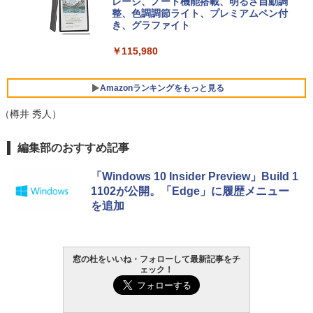
ersonal/Copilotキー搭載/Win 11/15.6型/
レージ、ノート機能搭載、明るさ自動調
Core i5/16GB/SSD 512GB/ホワイト) FM
整、色調調節ライト、プレミアムペン付
VWK3E15W_AZ
き、グラファイト
￥119,800
￥115,980
Amazonランキングをもっと見る
（樽井 秀人）
編集部のおすすめ記事
「Windows 10 Insider Preview」Build 1
1102が公開。「Edge」に履歴メニュー
を追加
窓の杜をいいね・フォローして最新記事をチ
ェック！