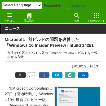
Powered by
Translate
窓の杜
その他の話題
トピック
Windows
カテゴリ
過去記事
検索
Impressサイト
ニュース
Microsoft、前ビルドの問題を改善した
「Windows 10 Insider Preview」Build 14251
今後はPC版とモバイル版の「Insider Preview」ビルドを一致
させる方針
（2016/1/28 16:13）
リスト
米Microsoft Corporationは
27日（現地時間）、Window
s 10の最新プレビュー版
「Windows 10 Insider Previ