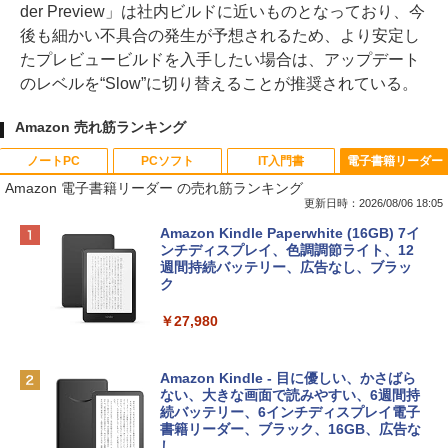
der Preview」は社内ビルドに近いものとなっており、今
後も細かい不具合の発生が予想されるため、より安定し
たプレビュービルドを入手したい場合は、アップデート
のレベルを“Slow”に切り替えることが推奨されている。
Amazon 売れ筋ランキング
ノートPC
PCソフト
IT入門書
電子書籍リーダー
Amazon 電子書籍リーダー の売れ筋ランキング
更新日時：2026/08/06 18:05
Apple 2026 MacBook Neo A18 Proチッ
Robloxギフトカード - 800 Robux 【限
生成AIパスポート公式テキスト 第４版
Amazon Kindle Paperwhite (16GB) 7イ
プ搭載13インチノートブック：AIとAppl
定バーチャルアイテムを含む】 【オンラ
ンチディスプレイ、色調調節ライト、12
e Intelligenceのために設計、Liquid Ret
インゲームコード】 ロブロックス | オン
週間持続バッテリー、広告なし、ブラッ
￥1,766
inaディスプレイ、8GBユニファイドメモ
ラインコード版
ク
リ、512GB SSDストレージ、1080p Fac
eTime HDカメラ、Touch ID - インディ
￥1,300
￥27,980
ゴ
AIイラスト表現辞典: 思い通りの絵を引き
￥137,800
出す プロンプトの言葉 AI画像生成シリー
Microsoft Office Home & Business 202
Amazon Kindle - 目に優しい、かさばら
ズ (はぴーイラストLabo)
4(最新 永続版)|オンラインコード版|Wind
ない、大きな画面で読みやすい、6週間持
ows11、10/mac対応|PC2台
続バッテリー、6インチディスプレイ電子
tomtoc 360°保護 15.6 16インチ パソコ
書籍リーダー、ブラック、16GB、広告な
￥480
ンケース Dell NEC Lavie ASUS HP dyna
し