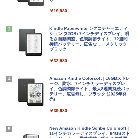
￥39,582
book Lenovo対応
￥19,980
ClaudeCode いちばんやさしい 教科書:
￥2,952
非エンジニア 初心者 素人 でも安心 使い
Robloxギフトカード - 2,000 Robux 【限
方 マニュアル AI副業にもコンテンツ作成
定バーチャルアイテムを含む】 【オンラ
にもKindle出版にも！ 非エンジニアのた
インゲームコード】 ロブロックス | オン
Kindle Paperwhite シグニチャーエディ
めのAIコーディング入門シリーズ
Apple 2026 MacBook Air M5チップ搭載
ラインコード版
ション (32GB) 7インチディスプレイ、明
13インチノートブック：AIとApple Intell
るさ自動調整、色調調節ライト、12週間
igence、13.6インチLiquid Retinaディ
持続バッテリー、広告なし、メタリック
￥99
￥3,200
スプレイ、24GBユニファイドメモリ、1
ブラック
TB SSDストレージ、12MPセンターフレ
ームカメラ、日本語キーボード、Touch I
￥32,980
FM TOWNS ハイパー・カタログ: 本体ハ
Robloxギフトカード - 1000 Robux 【限
D - ミッドナイト
ードウェア・市販ソフトウェアのパーフ
定バーチャルアイテムを含む】 【オンラ
ェクトリストと最新エミュレータ紹介
インゲームコード】 ロブロックス |オン
￥314,800
ラインコード版
Amazon Kindle Colorsoft | 16GBストレ
ージ、防水、7インチカラーディスプレ
￥1,600
イ、色調調節ライト、最大8週間持続バッ
￥1,600
【Amazon.co.jp限定】 HP ノートパソコ
テリー、広告無し、ブラック (2025年発
ン 15-fd 15.6インチ 16GBメモリ 512GB
売)
1冊ですべて身につくHTML & CSSとWe
SSD インテル Core 5
bデザイン入門講座［第2版］
Microsoft Office Home 2024(最新 永続
￥39,980
版)|オンラインコード版|Windows11、1
￥129,800
0/mac対応|PC2台
￥2,326
New Amazon Kindle Scribe Colorsoft |
￥37,224
FMV ノートパソコン WE1-K3 (MS 365 P
11インチカラーディスプレイ、64GBスト