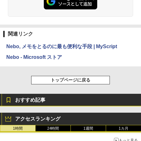
にもKindle出版にも！ 非エンジニアのた
Kindle Paperwhite シグニチャーエディ
めのAIコーディング入門シリーズ
ション (32GB) 7インチディスプレイ、明
るさ自動調整、色調調節ライト、12週間
持続バッテリー、広告なし、メタリック
￥99
ブラック
関連リンク
￥32,980
1冊ですべて身につくHTML & CSSとWe
bデザイン入門講座［第2版］
Nebo, メモをとるのに最も便利な手段 | MyScript
Amazon Kindle Colorsoft | 16GBストレ
￥2,326
Nebo - Microsoft ストア
ージ、防水、7インチカラーディスプレ
イ、色調調節ライト、最大8週間持続バッ
テリー、広告無し、ブラック (2025年発
売)
FM TOWNS ハイパー・カタログ: 本体ハ
トップページに戻る
ードウェア・市販ソフトウェアのパーフ
￥39,980
ェクトリストと最新エミュレータ紹介
￥1,600
おすすめ記事
New Amazon Kindle Scribe Colorsoft |
11インチカラーディスプレイ、64GBスト
レージ、ノート機能搭載、明るさ自動調
アクセスランキング
整、色調調節ライト、プレミアムペン付
き、グラファイト
1時間
24時間
1週間
1カ月
￥115,980
もっと見る