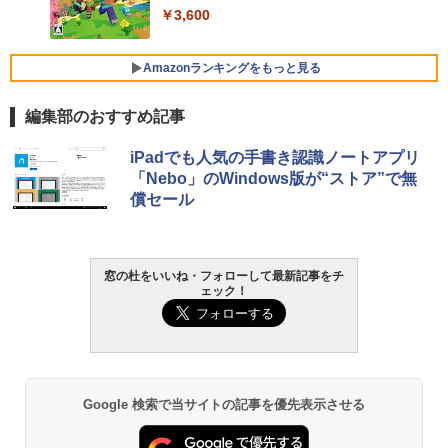
￥3,600
FMV ノートパソコン WE1-K3 (MS 365 P
ersonal/Copilotキー搭載/Win 11/15.6型/
Amazonランキングをもっと見る
Core i5/16GB/SSD 512GB/ホワイト) FM
VWK3E15W_AZ
編集部のおすすめ記事
￥123,400
生成AIパスポート公式テキスト 第４版
Amazon Kindle Paperwhite (16GB) 7イ
iPadでも人気の手書き認識ノートアプリ
ンチディスプレイ、色調調節ライト、12
「Nebo」のWindows版が“ストア”で無
週間持続バッテリー、広告なし、ブラッ
￥1,766
償セール
ク
￥27,980
AIイラスト表現辞典: 思い通りの絵を引き
窓の杜をいいね・フォローして最新記事をチ
ェック！
出す プロンプトの言葉 AI画像生成シリー
Amazon Kindle - 目に優しい、かさばら
ズ (はぴーイラストLabo)
ない、大きな画面で読みやすい、6週間持
続バッテリー、6インチディスプレイ電子
書籍リーダー、ブラック、16GB、広告な
￥480
し
￥19,980
ClaudeCode いちばんやさしい 教科書:
Google 検索で当サイトの記事を優先表示させる
非エンジニア 初心者 素人 でも安心 使い
方 マニュアル AI副業にもコンテンツ作成