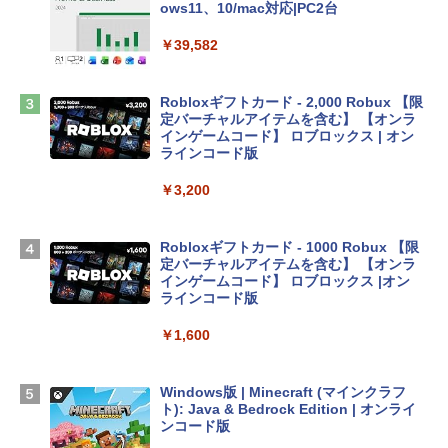
ows11、10/mac対応|PC2台
tomtoc 360°保護 15.6 16インチ パソコ
ンケース Dell NEC Lavie ASUS HP dyna
￥39,582
book Lenovo対応
￥2,952
Robloxギフトカード - 2,000 Robux 【限
定バーチャルアイテムを含む】 【オンラ
インゲームコード】 ロブロックス | オン
Apple 2026 MacBook Air M5チップ搭載
ラインコード版
13インチノートブック：AIとApple Intell
igence、13.6インチLiquid Retinaディ
￥3,200
スプレイ、24GBユニファイドメモリ、1
TB SSD、12MPセンターフレームカメ
ラ、Touch ID - ミッドナイト + 3年延長
Robloxギフトカード - 1000 Robux 【限
AppleCare+ for 13インチMacBook Air
定バーチャルアイテムを含む】 【オンラ
(M5)|ダウンロード版
インゲームコード】 ロブロックス |オン
ラインコード版
￥347,600
￥1,600
【Amazon.co.jp限定】 HP ノートパソコ
ン 15-fd 15.6インチ 16GBメモリ 512GB
Windows版 | Minecraft (マインクラフ
SSD インテル Core 5
ト): Java & Bedrock Edition | オンライ
ンコード版
￥129,800