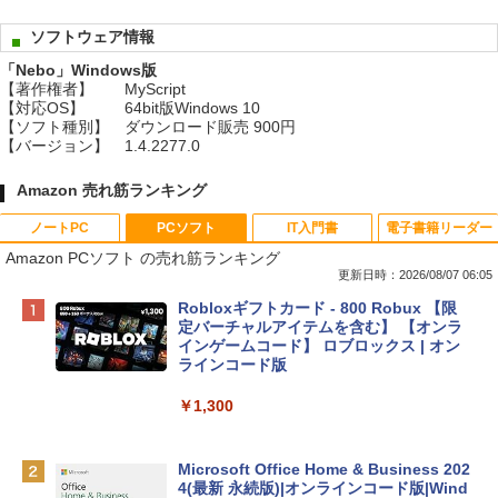
ソフトウェア情報
「Nebo」Windows版
【著作権者】
MyScript
【対応OS】
64bit版Windows 10
【ソフト種別】
ダウンロード販売 900円
【バージョン】
1.4.2277.0
Amazon 売れ筋ランキング
ノートPC
PCソフト
IT入門書
電子書籍リーダー
Amazon PCソフト の売れ筋ランキング
更新日時：2026/08/07 06:05
Apple 2026 MacBook Neo A18 Proチッ
Robloxギフトカード - 800 Robux 【限
プ搭載13インチノートブック：AIとAppl
定バーチャルアイテムを含む】 【オンラ
e Intelligence、Liquid Retinaディスプ
インゲームコード】 ロブロックス | オン
レイ、8GBメモリ、512GB SSD、1080p
ラインコード版
FaceTime HDカメラ、Touch ID - インデ
ィゴ + 3年延長 AppleCare+ for 13インチ
￥1,300
MacBook Neo(A18 Pro)|ダウンロード版
￥162,598
Microsoft Office Home & Business 202
4(最新 永続版)|オンラインコード版|Wind