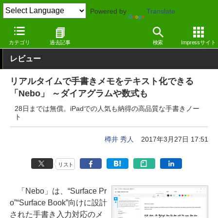
Powered by
Translate
窓の杜
オフィス・ドキュメント
ドキュメント
Windows
カテゴリ
過去記事
検索
Impressサイト
レビュー
リアルタイムで手書きメモをテキスト化できる
「Nebo」 ～ダイアグラムや数式も
28日までは無償。iPadでの人気も納得の高品質な手書きノー
ト
樽井 秀人
2017年3月27日 17:51
リスト
「Nebo」は、“Surface Pr
o”“Surface Book”向けに設計
された手書き入力対応のメ