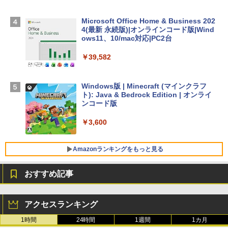
D - ミッドナイト
Microsoft Office Home & Business 202
￥278,800
4(最新 永続版)|オンラインコード版|Wind
ows11、10/mac対応|PC2台
【Amazon.co.jp限定】 HP ノートパソコ
￥39,582
ン 15-fd 15.6インチ 16GBメモリ 512GB
SSD インテル Core 5
Windows版 | Minecraft (マインクラフ
￥129,800
ト): Java & Bedrock Edition | オンライ
ンコード版
FMV ノートパソコン WE1-K3 (MS 365 P
￥3,600
ersonal/Copilotキー搭載/Win 11/15.6型/
Core i5/16GB/SSD 512GB/ホワイト) FM
VWK3E15W_AZ
Amazonランキングをもっと見る
￥139,880
おすすめ記事
生成AIパスポート公式テキスト 第４版
Amazon Kindle - 目に優しい、かさばら
ない、大きな画面で読みやすい、6週間持
アクセスランキング
続バッテリー、6インチディスプレイ電子
￥1,766
書籍リーダー、マッチャ、16GB、広告な
1時間
24時間
1週間
1カ月
し