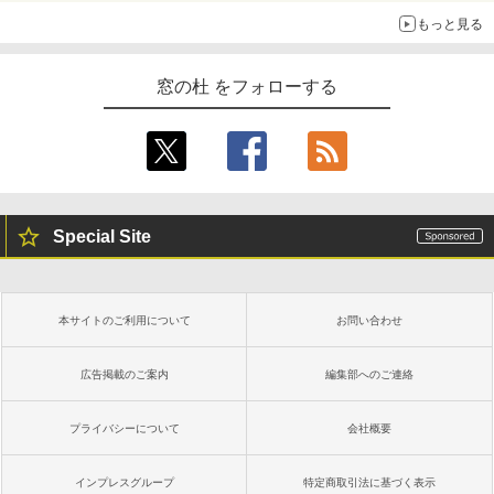
もっと見る
￥16,980
1冊ですべて身につくHTML & CSSとWe
bデザイン入門講座［第2版］
窓の杜 をフォローする
Kindle Paperwhite シグニチャーエディ
ション (32GB) 7インチディスプレイ、明
￥1,292
るさ自動調整、色調調節ライト、12週間
持続バッテリー、広告なし、メタリック
ブラック
ClaudeCode いちばんやさしい 教科書:
￥27,980
非エンジニア 初心者 素人 でも安心 使い
方 マニュアル AI副業にもコンテンツ作成
Special Site
にもKindle出版にも！ 非エンジニアのた
めのAIコーディング入門シリーズ
Amazon Kindle Paperwhite (16GB) 7イ
ンチディスプレイ、色調調節ライト、12
￥99
週間持続バッテリー、広告なし、ブラッ
本サイトのご利用について
お問い合わせ
ク
￥22,980
AIイラスト表現辞典: 思い通りの絵を引き
広告掲載のご案内
編集部へのご連絡
出す プロンプトの言葉 AI画像生成シリー
ズ (はぴーイラストLabo)
プライバシーについて
会社概要
Amazon Kindle Colorsoft | 16GBストレ
￥480
ージ、防水、7インチカラーディスプレ
イ、色調調節ライト、最大8週間持続バッ
インプレスグループ
特定商取引法に基づく表示
テリー、広告無し、ブラック (2025年発