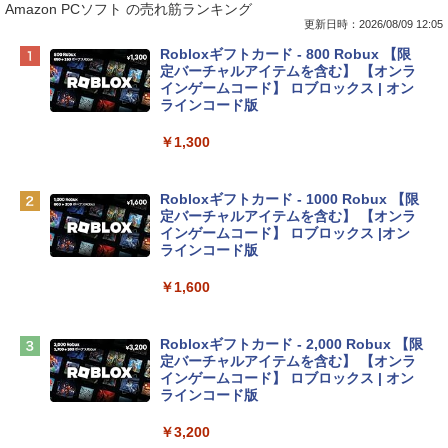
Amazon PCソフト の売れ筋ランキング
更新日時：2026/08/09 12:05
Apple 2026 MacBook Neo A18 Proチッ
Robloxギフトカード - 800 Robux 【限
プ搭載13インチノートブック：AIとAppl
定バーチャルアイテムを含む】 【オンラ
e Intelligenceのために設計、Liquid Ret
インゲームコード】 ロブロックス | オン
inaディスプレイ、8GBユニファイドメモ
ラインコード版
リ、256GB SSDストレージ、1080p Fac
eTime HDカメラ - インディゴ
￥1,300
￥119,800
Robloxギフトカード - 1000 Robux 【限
定バーチャルアイテムを含む】 【オンラ
tomtoc 360°保護 15.6 16インチ パソコ
インゲームコード】 ロブロックス |オン
ンケース Dell NEC Lavie ASUS HP dyna
ラインコード版
book Lenovo対応
￥1,600
￥2,952
Robloxギフトカード - 2,000 Robux 【限
Apple 2026 MacBook Air M5チップ搭載
定バーチャルアイテムを含む】 【オンラ
13インチノートブック：AIとApple Intell
インゲームコード】 ロブロックス | オン
igence、13.6インチLiquid Retinaディ
ラインコード版
スプレイ、16GBユニファイドメモリ、1
TB SSDストレージ、12MPセンターフレ
￥3,200
ームカメラ、日本語キーボード、Touch I