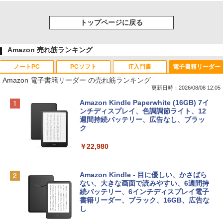
トップページに戻る
Amazon 売れ筋ランキング
ノートPC
PCソフト
IT入門書
電子書籍リーダー
Amazon 電子書籍リーダー の売れ筋ランキング
更新日時：2026/08/08 12:05
Apple 2026 MacBook Neo A18 Proチッ
Robloxギフトカード - 800 Robux 【限
生成AIパスポート公式テキスト 第４版
Amazon Kindle Paperwhite (16GB) 7イ
プ搭載13インチノートブック：AIとAppl
定バーチャルアイテムを含む】 【オンラ
ンチディスプレイ、色調調節ライト、12
e Intelligenceのために設計、Liquid Ret
インゲームコード】 ロブロックス | オン
週間持続バッテリー、広告なし、ブラッ
￥1,766
inaディスプレイ、8GBユニファイドメモ
ラインコード版
ク
リ、256GB SSDストレージ、1080p Fac
eTime HDカメラ - インディゴ
￥1,300
￥22,980
￥119,800
AIイラスト表現辞典: 思い通りの絵を引き
出す プロンプトの言葉 AI画像生成シリー
Robloxギフトカード - 1000 Robux 【限
Amazon Kindle - 目に優しい、かさばら
ズ (はぴーイラストLabo)
定バーチャルアイテムを含む】 【オンラ
ない、大きな画面で読みやすい、6週間持
tomtoc 360°保護 15.6 16インチ パソコ
インゲームコード】 ロブロックス |オン
続バッテリー、6インチディスプレイ電子
ンケース Dell NEC Lavie ASUS HP dyna
ラインコード版
書籍リーダー、ブラック、16GB、広告な
￥480
book Lenovo対応
し
￥1,600