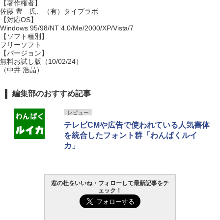
【著作権者】
佐藤 豊 氏、（有）タイプラボ
【対応OS】
Windows 95/98/NT 4.0/Me/2000/XP/Vista/7
【ソフト種別】
フリーソフト
【バージョン】
無料お試し版（10/02/24）
（中井 浩晶）
編集部のおすすめ記事
レビュー
テレビCMや広告で使われている人気書体
を統合したフォント群「わんぱくルイ
カ」
窓の杜をいいね・フォローして最新記事をチ
ェック！