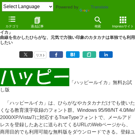
Powered by
Translate
REVIEW
（10/03/19）
カテゴリ
過去記事
検索
Impressサイト
文字種ごとにテイストが異なる教育漢字収録のフォント群「ハッピール
イカ」
曲線を生かしたひらがな、元気で力強い印象のカタカナは単独でも利用
したい
リスト
「ハッピールイカ」無料お試
し版
「ハッピールイカ」は、ひらがなやカタカナだけでも使いた
くなる教育漢字収録のフォント群。Windows 95/98/NT 4.0/Me/
2000/XP/Vista/7に対応するTrueTypeフォントで、メールアド
レスを登録したあとに送られてくるURLのWebページから、
商用目的でも利用可能な無料版をダウンロードできる。登録ユ