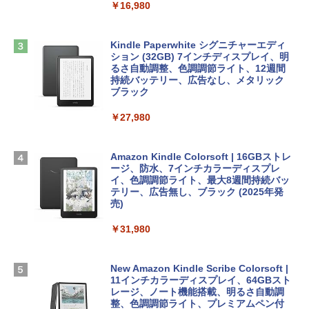
￥2,952
￥16,980
ClaudeCode いちばんやさしい 教科書:
非エンジニア 初心者 素人 でも安心 使い
方 マニュアル AI副業にもコンテンツ作成
Microsoft Office Home & Business 202
にもKindle出版にも！ 非エンジニアのた
Apple 2026 MacBook Air M5チップ搭載
4(最新 永続版)|オンラインコード版|Wind
Kindle Paperwhite シグニチャーエディ
めのAIコーディング入門シリーズ
13インチノートブック：AIとApple Intell
ows11、10/mac対応|PC2台
ション (32GB) 7インチディスプレイ、明
igence、13.6インチLiquid Retinaディ
るさ自動調整、色調調節ライト、12週間
スプレイ、16GBユニファイドメモリ、1
持続バッテリー、広告なし、メタリック
￥99
￥39,582
TB SSDストレージ、12MPセンターフレ
ブラック
ームカメラ、日本語キーボード、Touch I
D - シルバー
￥27,980
1冊ですべて身につくHTML & CSSとWe
Robloxギフトカード - 2,000 Robux 【限
bデザイン入門講座［第2版］
定バーチャルアイテムを含む】 【オンラ
￥261,414
インゲームコード】 ロブロックス | オン
ラインコード版
Amazon Kindle Colorsoft | 16GBストレ
￥1,292
ージ、防水、7インチカラーディスプレ
【Amazon.co.jp限定】 HP ノートパソコ
イ、色調調節ライト、最大8週間持続バッ
￥3,200
ン 15-fd 15.6インチ 16GBメモリ 512GB
テリー、広告無し、ブラック (2025年発
SSD インテル Core 5
売)
FM TOWNS ハイパー・カタログ: 本体ハ
ードウェア・市販ソフトウェアのパーフ
Windows版 | Minecraft (マインクラフ
￥129,800
￥31,980
ェクトリストと最新エミュレータ紹介
ト): Java & Bedrock Edition | オンライ
ンコード版
￥1,600
FMV ノートパソコン WE1-K3 (MS 365 P
New Amazon Kindle Scribe Colorsoft |
￥3,600
ersonal/Copilotキー搭載/Win 11/15.6型/
11インチカラーディスプレイ、64GBスト
Core i5/16GB/SSD 512GB/ホワイト) FM
レージ、ノート機能搭載、明るさ自動調
VWK3E15W_AZ
整、色調調節ライト、プレミアムペン付