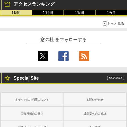
ンチディスプレイ、色調調節ライト、12
アクセスランキング
週間持続バッテリー、広告なし、ブラッ
ク
1時間
24時間
1週間
1カ月
￥27,980
もっと見る
Amazon Kindle - 目に優しい、かさばら
窓の杜 をフォローする
ない、大きな画面で読みやすい、6週間持
続バッテリー、6インチディスプレイ電子
書籍リーダー、ブラック、16GB、広告な
し
￥19,980
Special Site
Kindle Paperwhite シグニチャーエディ
ション (32GB) 7インチディスプレイ、明
るさ自動調整、色調調節ライト、12週間
持続バッテリー、広告なし、メタリック
本サイトのご利用について
お問い合わせ
ジェード
￥32,980
広告掲載のご案内
編集部へのご連絡