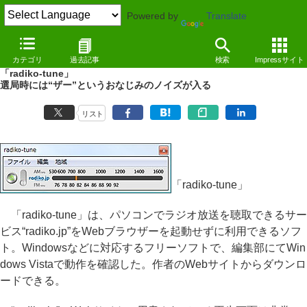
Powered by
Translate
REVIEW
（10/04/07）
カテゴリ
過去記事
検索
Impressサイト
周波数のチューニングが必要なレトロ感覚のradiko.jpプレイヤー
「radiko-tune」
選局時には“ザー”というおなじみのノイズが入る
リスト
「radiko-tune」
「radiko-tune」は、パソコンでラジオ放送を聴取できるサー
ビス“radiko.jp”をWebブラウザーを起動せずに利用できるソフ
ト。Windowsなどに対応するフリーソフトで、編集部にてWin
dows Vistaで動作を確認した。作者のWebサイトからダウンロ
ードできる。