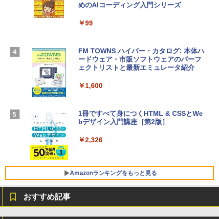
めのAIコーディング入門シリーズ
Apple 2026 MacBook Air M5チップ搭載
ows11、10/mac対応|PC2台
13インチノートブック：AIとApple Intell
igence、13.6インチLiquid Retinaディ
￥99
￥39,582
スプレイ、24GBユニファイドメモリ、1
TB SSD、12MPセンターフレームカメ
ラ、Touch ID - ミッドナイト + 3年延長
FM TOWNS ハイパー・カタログ: 本体ハ
Robloxギフトカード - 1000 Robux 【限
AppleCare+ for 13インチMacBook Air
ードウェア・市販ソフトウェアのパーフ
定バーチャルアイテムを含む】 【オンラ
(M5)|ダウンロード版
ェクトリストと最新エミュレータ紹介
インゲームコード】 ロブロックス |オン
ラインコード版
￥347,600
￥1,600
￥1,600
【Amazon.co.jp限定】 HP ノートパソコ
1冊ですべて身につくHTML & CSSとWe
ン 15-fd 15.6インチ 16GBメモリ 512GB
bデザイン入門講座［第2版］
Microsoft Office Home 2024(最新 永続
SSD インテル Core 5
版)|オンラインコード版|Windows11、1
0/mac対応|PC2台
￥2,326
￥129,800
￥37,224
FMV ノートパソコン WE1-K3 (MS 365 P
Amazonランキングをもっと見る
ersonal/Copilotキー搭載/Win 11/15.6型/
Core i5/16GB/SSD 512GB/ホワイト) FM
おすすめ記事
VWK3E15W_AZ
Amazon Kindle Paperwhite (16GB) 7イ
￥120,000