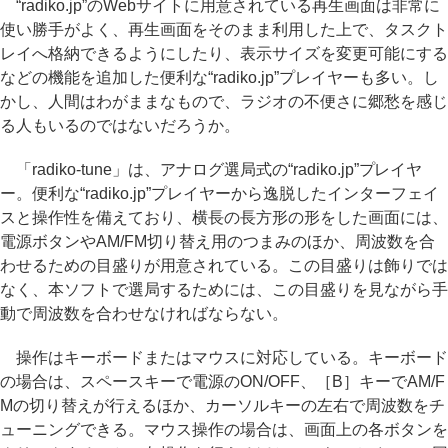
“radiko.jp”のWebサイトに用意されている再生画面は非常に
使い勝手がよく、再生画面をそのまま利用した上で、タスクト
レイへ格納できるようにしたり、表示サイズを変更可能にする
などの機能を追加した便利な“radiko.jp”プレイヤーも多い。し
かし、人間はわがままなもので、ラジオの不便さに郷愁を感じ
る人もいるのではないだろうか。
「radiko-tune」は、アナログ選局式の“radiko.jp”プレイヤ
ー。便利な“radiko.jp”プレイヤーから逸脱したインターフェイ
スと操作性を備えており、横長の長方形の形をした画面には、
電源ボタンやAM/FM切り替え用のつまみのほか、周波数を合
わせるための目盛りが用意されている。この目盛りは飾りでは
なく、本ソフトで選局するためには、この目盛りを見ながら手
動で周波数を合わせなければならない。
操作はキーボードまたはマウスに対応している。キーボード
の場合は、スペースキーで電源のON/OFF、［B］キーでAM/F
Mの切り替えが行えるほか、カーソルキーの左右で周波数をチ
ューニングできる。マウス操作の場合は、画面上の各ボタンを