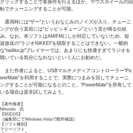
クリックすることで各操作を行えるほか、マウスホイールの回
転でチューニングすることが可能。
選局時には“ザー”というおなじみのノイズが入り、チューニ
ングが合う直前には“ピッピッギューン”という音が鳴る仕組
み。なお、本ソフトはAM/FMにしか対応していないため、短
波放送の“ラジオNIKKEI”を聴取することはできない。一般的
な“radiko.jp”プレイヤーでは、あまりにも快適すぎてラジオを
聴いている気分になれないという人にお勧めだ。
また作者によると、USBマルチメディアコントローラー“Po
werMate”を利用することで、実際につまみを回してチューニ
ングすることが可能になるとのこと。“PowerMate”を所有して
いる場合は是非試してみよう。
【著作権者】
Nihondo 氏
【対応OS】
（編集部にてWindows Vistaで動作確認）
【ソフト種別】
フリーソフト