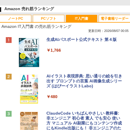
Amazon 売れ筋ランキング
ノートPC
PCソフト
IT入門書
電子書籍リーダー
Amazon IT入門書 の売れ筋ランキング
更新日時：2026/08/07 00:05
Apple 2026 MacBook Neo A18 Proチッ
Robloxギフトカード - 800 Robux 【限
生成AIパスポート公式テキスト 第４版
プ搭載13インチノートブック：AIとAppl
定バーチャルアイテムを含む】 【オンラ
e Intelligence、Liquid Retinaディスプ
インゲームコード】 ロブロックス | オン
￥1,766
レイ、8GBメモリ、512GB SSD、1080p
ラインコード版
FaceTime HDカメラ、Touch ID - インデ
ィゴ + 3年延長 AppleCare+ for 13インチ
￥1,300
MacBook Neo(A18 Pro)|ダウンロード版
AIイラスト表現辞典: 思い通りの絵を引き
￥162,598
出す プロンプトの言葉 AI画像生成シリー
Robloxギフトカード - 2,000 Robux 【限
ズ (はぴーイラストLabo)
定バーチャルアイテムを含む】 【オンラ
インゲームコード】 ロブロックス | オン
tomtoc 360°保護 15.6 16インチ パソコ
ラインコード版
￥480
ンケース Dell NEC Lavie ASUS HP dyna
book Lenovo対応
￥3,200
ClaudeCode いちばんやさしい 教科書:
￥2,952
非エンジニア 初心者 素人 でも安心 使い
方 マニュアル AI副業にもコンテンツ作成
Microsoft Office Home & Business 202
にもKindle出版にも！ 非エンジニアのた
4(最新 永続版)|オンラインコード版|Wind