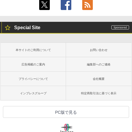
るさ自動調整、色調調節ライト、12週間
持続バッテリー、広告なし、メタリック
ブラック
￥27,980
Special Site
Amazon Kindle Paperwhite (16GB) 7イ
ンチディスプレイ、色調調節ライト、12
週間持続バッテリー、広告なし、ブラッ
本サイトのご利用について
お問い合わせ
ク
￥22,980
広告掲載のご案内
編集部へのご連絡
プライバシーについて
会社概要
Amazon Kindle Colorsoft | 16GBストレ
ージ、防水、7インチカラーディスプレ
イ、色調調節ライト、最大8週間持続バッ
インプレスグループ
特定商取引法に基づく表示
テリー、広告無し、ブラック (2025年発
売)
￥31,980
PC版で見る
New Amazon Kindle Scribe Colorsoft |