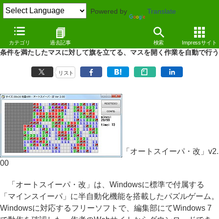
Powered by
Translate
REVIEW
（10/08/05）
カテゴリ
過去記事
検索
Impressサイト
半自動化機能を搭載したマインスイーパ「オートスイーパ・改」
条件を満たしたマスに対して旗を立てる、マスを開く作業を自動で行う
リスト
「オートスイーパ・改」v2.
00
「オートスイーパ・改」は、Windowsに標準で付属する
「マインスイーパ」に半自動化機能を搭載したパズルゲーム。
Windowsに対応するフリーソフトで、編集部にてWindows 7