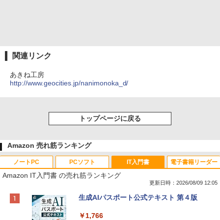
関連リンク
あきね工房
http://www.geocities.jp/nanimonoka_d/
トップページに戻る
Amazon 売れ筋ランキング
ノートPC
PCソフト
IT入門書
電子書籍リーダー
Amazon IT入門書 の売れ筋ランキング
更新日時：2026/08/09 12:05
Apple 2026 MacBook Neo A18 Proチッ
Robloxギフトカード - 800 Robux 【限
生成AIパスポート公式テキスト 第４版
プ搭載13インチノートブック：AIとAppl
定バーチャルアイテムを含む】 【オンラ
e Intelligenceのために設計、Liquid Ret
インゲームコード】 ロブロックス | オン
￥1,766