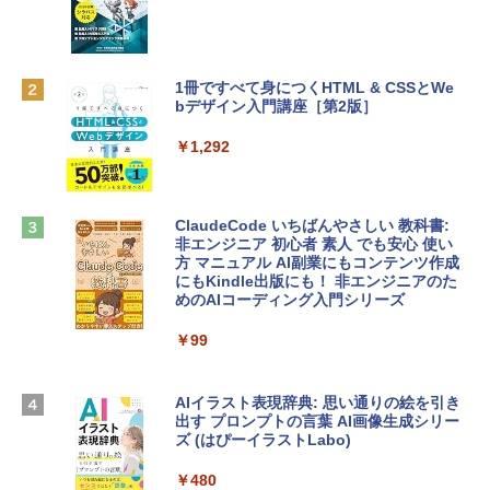
inaディスプレイ、8GBユニファイドメモ
ラインコード版
リ、256GB SSDストレージ、1080p Fac
eTime HDカメラ - インディゴ
￥1,300
￥119,800
1冊ですべて身につくHTML & CSSとWe
bデザイン入門講座［第2版］
Robloxギフトカード - 1000 Robux 【限
定バーチャルアイテムを含む】 【オンラ
tomtoc 360°保護 15.6 16インチ パソコ
インゲームコード】 ロブロックス |オン
￥1,292
ンケース Dell NEC Lavie ASUS HP dyna
ラインコード版
book Lenovo対応
￥1,600
￥2,952
ClaudeCode いちばんやさしい 教科書:
非エンジニア 初心者 素人 でも安心 使い
方 マニュアル AI副業にもコンテンツ作成
Robloxギフトカード - 2,000 Robux 【限
にもKindle出版にも！ 非エンジニアのた
Apple 2026 MacBook Air M5チップ搭載
定バーチャルアイテムを含む】 【オンラ
めのAIコーディング入門シリーズ
13インチノートブック：AIとApple Intell
インゲームコード】 ロブロックス | オン
igence、13.6インチLiquid Retinaディ
ラインコード版
￥99
スプレイ、16GBユニファイドメモリ、1
TB SSDストレージ、12MPセンターフレ
￥3,200
ームカメラ、日本語キーボード、Touch I
D - ミッドナイト
AIイラスト表現辞典: 思い通りの絵を引き
出す プロンプトの言葉 AI画像生成シリー
Microsoft Office Home & Business 202
￥278,800
ズ (はぴーイラストLabo)
4(最新 永続版)|オンラインコード版|Wind
ows11、10/mac対応|PC2台
￥480