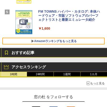
【Amazon.co.jp限定】 HP ノートパソコ
￥39,582
ン 15-fd 15.6インチ 16GBメモリ 512GB
SSD インテル Core 5
FM TOWNS ハイパー・カタログ: 本体ハ
ードウェア・市販ソフトウェアのパーフ
Windows版 | Minecraft (マインクラフ
￥129,800
ェクトリストと最新エミュレータ紹介
ト): Java & Bedrock Edition | オンライ
ンコード版
￥1,600
FMV ノートパソコン WE1-K3 (MS 365 P
￥3,600
ersonal/Copilotキー搭載/Win 11/15.6型/
Core i5/16GB/SSD 512GB/ホワイト) FM
Amazonランキングをもっと見る
VWK3E15W_AZ
おすすめ記事
￥139,880
Amazon Kindle - 目に優しい、かさばら
ない、大きな画面で読みやすい、6週間持
アクセスランキング
続バッテリー、6インチディスプレイ電子
書籍リーダー、マッチャ、16GB、広告な
1時間
24時間
1週間
1カ月
し
もっと見る
￥16,980
窓の杜 をフォローする
Kindle Paperwhite シグニチャーエディ
ション (32GB) 7インチディスプレイ、明