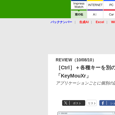
バックナンバー
生成AI
Excel
Wi
REVIEW
（10/08/10）
［Ctrl］＋各種キーを
「KeyMouXr」
アプリケーションごとに個別の
ポスト
リスト
シ