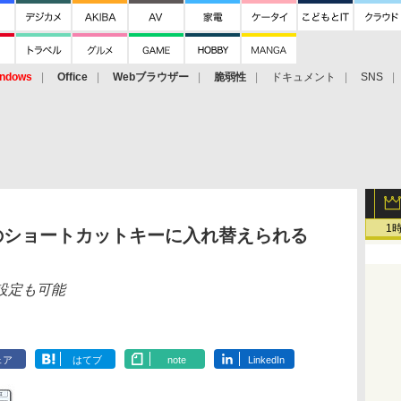
ndows
Office
Webブラウザー
脆弱性
ドキュメント
SNS
1
別のショートカットキーに入れ替えられる
設定も可能
ェア
はてブ
note
LinkedIn