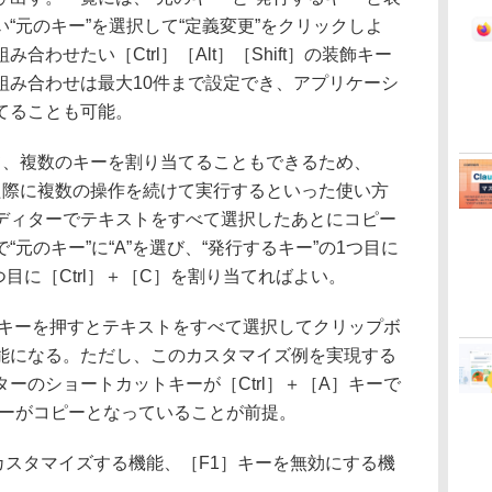
“元のキー”を選択して“定義変更”をクリックしよ
わせたい［Ctrl］［Alt］［Shift］の装飾キー
組み合わせは最大10件まで設定でき、アプリケーシ
てることも可能。
、複数のキーを割り当てることもできるため、
した際に複数の操作を続けて実行するといった使い方
ディターでテキストをすべて選択したあとにコピー
元のキー”に“A”を選び、“発行するキー”の1つ目に
2つ目に［Ctrl］＋［C］を割り当てればよい。
］キーを押すとテキストをすべて選択してクリップボ
能になる。ただし、このカスタマイズ例を実現する
ーのショートカットキーが［Ctrl］＋［A］キーで
］キーがコピーとなっていることが前提。
カスタマイズする機能、［F1］キーを無効にする機