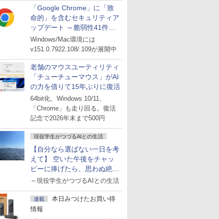
「Google Chrome」に「致
命的」を含むセキュリティア
ップデート ～脆弱性41件に
対処
Windows/Mac環境には
v151.0.7922.108/.109が展開中
老舗のマウスユーティリティ
「チューチューマウス」がAI
の力を借りて15年ぶりに復活
64bit化、Windows 10/11、
「Chrome」も走り回る。復活
記念で2026年末まで500円
現役学生がつづるAIとの生活
【自分なら選ばない一日を考
えて】 空いた午後をチャッ
ピーに捧げたら、思わぬ絶景
に出会った話
～現役学生がつづるAIとの生活
本日みつけたお買い得
連載
情報