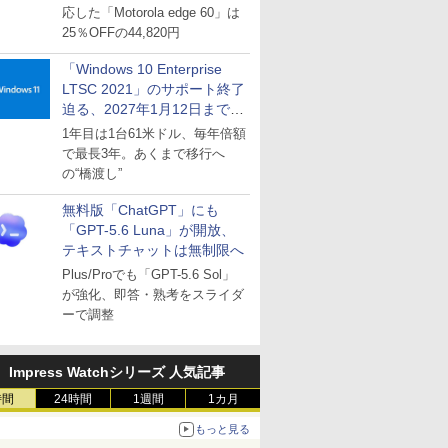
応した「Motorola edge 60」は
25％OFFの44,820円
「Windows 10 Enterprise
LTSC 2021」のサポート終了
迫る、2027年1月12日まで
～ESUは9月1日から販売
1年目は1台61米ドル、毎年倍額
で最長3年。あくまで移行へ
の“橋渡し”
無料版「ChatGPT」にも
「GPT-5.6 Luna」が開放、
テキストチャットは無制限へ
Plus/Proでも「GPT-5.6 Sol」
が強化、即答・熟考をスライダ
ーで調整
Impress Watchシリーズ 人気記事
時間
24時間
1週間
1カ月
もっと見る