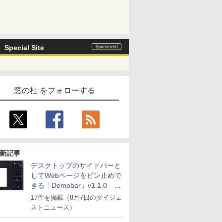
Special Site
窓の杜 をフォローする
新記事
デスクトップのサイドバーと
してWebページをピン止めで
きる「Demobar」v1.1.0 ほ
か
17件を掲載（8月7日のダイジェ
ストニュース）