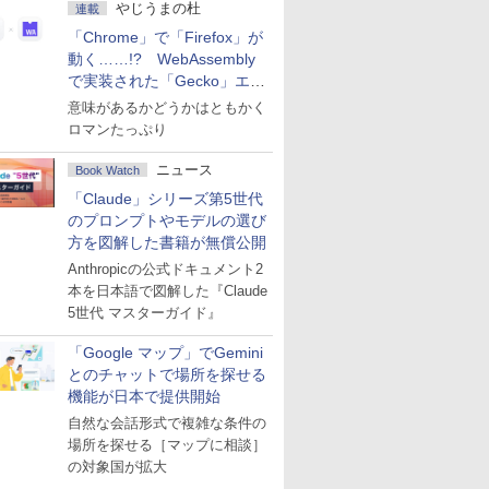
やじうまの杜
連載
「Chrome」で「Firefox」が
動く……!? WebAssembly
で実装された「Gecko」エン
ジン
意味があるかどうかはともかく
ロマンたっぷり
ニュース
Book Watch
「Claude」シリーズ第5世代
のプロンプトやモデルの選び
方を図解した書籍が無償公開
Anthropicの公式ドキュメント2
本を日本語で図解した『Claude
5世代 マスターガイド』
「Google マップ」でGemini
とのチャットで場所を探せる
機能が日本で提供開始
自然な会話形式で複雑な条件の
場所を探せる［マップに相談］
の対象国が拡大