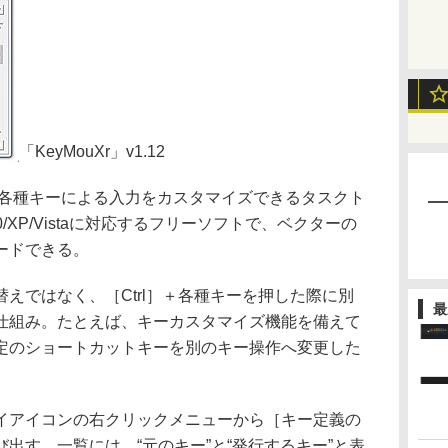
「KeyMouXr」v1.12
l］＋各種キーによる入力をカスタマイズできるタスクト
00/XP/Vistaに対応するフリーソフトで、ベクターの
ードできる。
ではなく、［Ctrl］＋各種キーを押した際に別
最
仕組み。たとえば、キーカスタマイズ機能を備えて
定のショートカットキーを別のキー操作へ変更した
アイコンの右クリックメニューから［キー定義の
出す。一覧には、“元のキー”と“発行するキー”と表