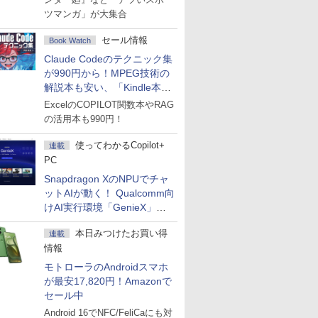
ツマンガ」が大集合
セール情報
Book Watch
Claude Codeのテクニック集
が990円から！MPEG技術の
解説本も安い、「Kindle本サ
マーセール」第2弾開始！
ExcelのCOPILOT関数本やRAG
の活用本も990円！
使ってわかるCopilot+
連載
PC
Snapdragon XのNPUでチャ
ットAIが動く！ Qualcomm向
けAI実行環境「GenieX」を
試してみた
本日みつけたお買い得
連載
情報
モトローラのAndroidスマホ
が最安17,820円！Amazonで
セール中
Android 16でNFC/FeliCaにも対