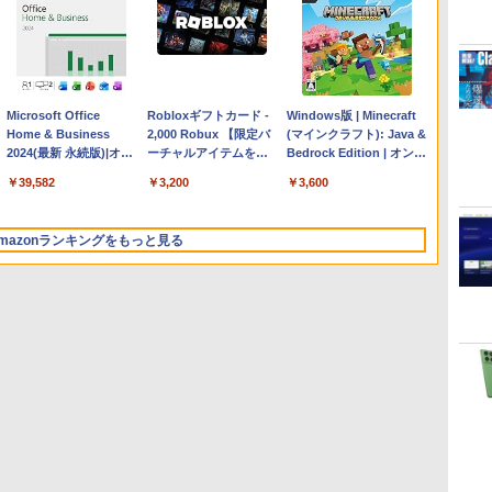
Apple 2026 MacBook
Microsoft Office
【Amazon.co.jp限定】
Robloxギフトカード -
FMV ノートパソコン
Windows版 | Minecraft
Air M5チップ搭載13イ
Home & Business
HP ノートパソコン 15-
2,000 Robux 【限定バ
WE1-K3 (MS 365
(マインクラフト): Java &
ンチノートブック：AI
2024(最新 永続版)|オン
fd 15.6インチ 16GBメ
ーチャルアイテムを含
Personal/Copilotキー搭
Bedrock Edition | オンラ
とApple Intelligence、
ラインコード
モリ 512GB SSD イン
む】 【オンラインゲー
載/Win 11/15.6型/Core
インコード版
￥278,800
￥39,582
￥129,800
￥3,200
￥139,880
￥3,600
13.6インチLiquid
版|Windows11、
テル Core 5
ムコード】 ロブロック
i5/16GB/SSD 512GB/ホ
Retinaディスプレイ、
10/mac対応|PC2台
ス | オンラインコード
ワイト)
16GBユニファイドメモ
版
FMVWK3E15W_AZ
mazonランキングをもっと見る
リ、1TB SSDストレー
ジ、12MPセンターフレ
ームカメラ、日本語キ
ーボード、Touch ID -
ミッドナイト
ClaudeCode いちばん
Kindle Paperwhite シ
1冊ですべて身につく
Amazon Kindle
FM TOWNS ハイパー・
New Amazon Kindle
やさしい 教科書: 非エ
グニチャーエディショ
HTML & CSSとWebデ
Colorsoft | 16GBスト
カタログ: 本体ハードウ
Scribe Colorsoft | 11イ