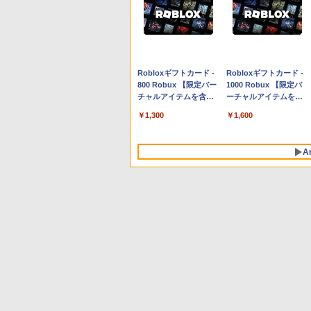
Apple 2026 MacBook
Robloxギフトカード -
tomtoc 360°保護 15.6
Robloxギフトカード -
Neo A18 Proチップ搭
800 Robux 【限定バー
16インチ パソコンケー
1000 Robux 【限定バ
載13インチノートブッ
チャルアイテムを含
ス Dell NEC Lavie
ーチャルアイテムを含
ク：AIとApple
む】 【オンラインゲー
ASUS HP dynabook
む】 【オンラインゲー
￥131,111
￥1,300
￥2,952
￥1,600
Intelligenceのために設
ムコード】 ロブロック
Lenovo対応
ムコード】 ロブロック
計、Liquid Retinaディ
ス | オンラインコード
ス |オンラインコード版
スプレイ、8GBユニフ
版
A
ァイドメモリ、512GB
SSDストレージ、
1080p FaceTime HDカ
メラ、Touch ID - シル
バー
生成AIパスポート公式
Amazon Kindle
AIイラスト表現辞典: 思
Amazon Kindle - 目に
テキスト 第４版
Paperwhite (16GB) 7
い通りの絵を引き出す
優しい、かさばらな