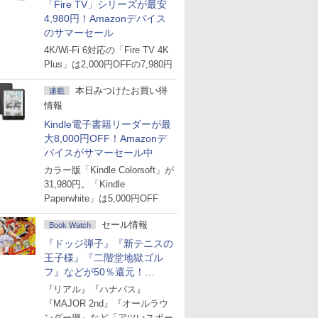
「Fire TV」シリーズが最安
4,980円！Amazonデバイス
のサマーセール
4K/Wi-Fi 6対応の「Fire TV 4K
Plus」は2,000円OFFの7,980円
本日みつけたお買い得
連載
情報
Kindle電子書籍リーダーが最
大8,000円OFF！Amazonデ
バイスがサマーセール中
カラー版「Kindle Colorsoft」が
31,980円。「Kindle
Paperwhite」は5,000円OFF
セール情報
Book Watch
『ドッジ弾子』『新テニスの
王子様』『二階堂地獄ゴル
フ』などが50％還元！
Amazonマンガ週末セール
『リアル』『ハナバス』
『MAJOR 2nd』『オールラウ
ンダー廻』など「アツいスポー