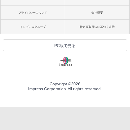
Robloxギフトカード - 1000 Robux 【限
bデザイン入門講座［第2版］
定バーチャルアイテムを含む】 【オンラ
インゲームコード】 ロブロックス |オン
プライバシーについて
会社概要
ラインコード版
Amazon Kindle Colorsoft | 16GBストレ
￥1,292
ージ、防水、7インチカラーディスプレ
イ、色調調節ライト、最大8週間持続バッ
￥1,600
インプレスグループ
特定商取引法に基づく表示
テリー、広告無し、ブラック (2025年発
売)
FM TOWNS ハイパー・カタログ: 本体ハ
ードウェア・市販ソフトウェアのパーフ
Windows版 | Minecraft (マインクラフ
￥31,980
PC版で見る
ェクトリストと最新エミュレータ紹介
ト): Java & Bedrock Edition | オンライ
ンコード版
￥1,600
New Amazon Kindle Scribe Colorsoft |
￥3,600
11インチカラーディスプレイ、64GBスト
レージ、ノート機能搭載、明るさ自動調
整、色調調節ライト、プレミアムペン付
き、グラファイト
Copyright ©
2026
Impress Corporation. All rights reserved.
￥115,980