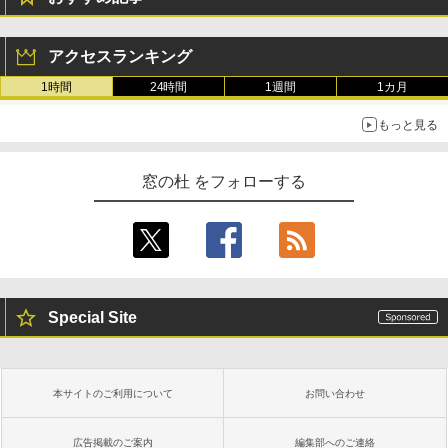
Robloxギフトカード - 800 Robux 【限
生成AIパスポート公式テキスト 第４版
Amazon Kindle Paperwhite (16GB) 7イ
定バーチャルアイテムを含む】 【オンラ
ンチディスプレイ、色調調節ライト、12
アクセスランキング
インゲームコード】 ロブロックス | オン
週間持続バッテリー、広告なし、ブラッ
￥1,766
ラインコード版
ク
1時間
24時間
1週間
1カ月
￥1,300
￥22,980
もっと見る
AIイラスト表現辞典: 思い通りの絵を引き
出す プロンプトの言葉 AI画像生成シリー
Microsoft Office Home & Business 202
Amazon Kindle - 目に優しい、かさばら
窓の杜 をフォローする
ズ (はぴーイラストLabo)
4(最新 永続版)|オンラインコード版|Wind
ない、大きな画面で読みやすい、6週間持
ows11、10/mac対応|PC2台
続バッテリー、6インチディスプレイ電子
書籍リーダー、ブラック、16GB、広告な
￥480
し
￥39,582
￥16,980
ClaudeCode いちばんやさしい 教科書:
非エンジニア 初心者 素人 でも安心 使い
Robloxギフトカード - 2,000 Robux 【限
Special Site
方 マニュアル AI副業にもコンテンツ作成
定バーチャルアイテムを含む】 【オンラ
にもKindle出版にも！ 非エンジニアのた
インゲームコード】 ロブロックス | オン
Kindle Paperwhite シグニチャーエディ
めのAIコーディング入門シリーズ
ラインコード版
ション (32GB) 7インチディスプレイ、明
るさ自動調整、色調調節ライト、12週間
持続バッテリー、広告なし、メタリック
￥99
￥3,200
本サイトのご利用について
お問い合わせ
ブラック
￥27,980
広告掲載のご案内
編集部へのご連絡
1冊ですべて身につくHTML & CSSとWe