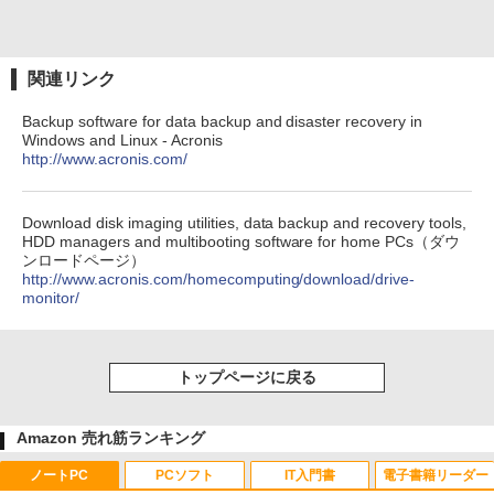
関連リンク
Backup software for data backup and disaster recovery in
Windows and Linux - Acronis
http://www.acronis.com/
Download disk imaging utilities, data backup and recovery tools,
HDD managers and multibooting software for home PCs（ダウ
ンロードページ）
http://www.acronis.com/homecomputing/download/drive-
monitor/
トップページに戻る
Amazon 売れ筋ランキング
ノートPC
PCソフト
IT入門書
電子書籍リーダー