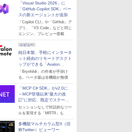
「Visual Studio 2026」に
「GitHub Copilot SDK」ベー
スの新エージェントが追加
「Copilot CLI」や「GitHub」ア
プリ、「VS Code」などと同じ
エンジン、プレビュー搭載
レビュー
純日本製、手軽にインターネ
ット経由のリモートデスクト
ップができる「Avalon
remote」
「Brynhildr」の作者が手掛け
る。ベータ版は全機能が無償
「MCP C# SDK」がv2.0に
～MCP登場以来“最大の改
訂”に対応、既定でステート
レスへ
セッションなしで対話的なツー
ルを実現する「MRTR」も
多機能マルチカラム型X（旧
称Twitter）ビューワー