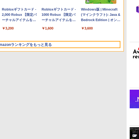
Apple 2026 MacBook
Robloxギフトカード -
【Amazon.co.jp限定】
Robloxギフトカード -
FMV ノートパソコン
Windows版 | Minecraft
Air M5チップ搭載13イ
2,000 Robux 【限定バ
HP ノートパソコン 15-
1000 Robux 【限定バ
WE1-K3 (MS 365
(マインクラフト): Java &
ンチノートブック：AI
ーチャルアイテムを含
fd 15.6インチ 16GBメ
ーチャルアイテムを含
Personal/Copilotキー搭
Bedrock Edition | オンラ
とApple Intelligence、
む】 【オンラインゲー
モリ 512GB SSD イン
む】 【オンラインゲー
載/Win 11/15.6型/Core
インコード版
￥347,600
￥3,200
￥129,800
￥1,600
￥123,400
￥3,600
13.6インチLiquid
ムコード】 ロブロック
テル Core 5
ムコード】 ロブロック
i5/16GB/SSD 512GB/ホ
Retinaディスプレイ、
ス | オンラインコード
ス |オンラインコード版
ワイト)
24GBユニファイドメモ
版
FMVWK3E15W_AZ
mazonランキングをもっと見る
リ、1TB SSD、12MPセ
ンターフレームカメ
ラ、Touch ID - ミッド
ナイト + 3年延長
AppleCare+ for 13イン
チMacBook Air(M5)|ダ
ウンロード版
ClaudeCode いちばん
Kindle Paperwhite シ
1冊ですべて身につく
Amazon Kindle
FM TOWNS ハイパー・
New Amazon Kindle
やさしい 教科書: 非エ
グニチャーエディショ
HTML & CSSとWebデ
Colorsoft | 16GBスト
カタログ: 本体ハードウ
Scribe Colorsoft | 11イ
ンジニア 初心者 素人
ン (32GB) 7インチディ
ザイン入門講座［第2
レージ、防水、7インチ
ェア・市販ソフトウェア
ンチカラーディスプレ
でも安心 使い方 マニュ
スプレイ、明るさ自動
版］
カラーディスプレイ、
のパーフェクトリストと
イ、64GBストレージ、
￥99
￥32,980
￥2,326
￥39,980
￥1,600
￥115,980
アル AI副業にもコンテ
調整、色調調節ライ
色調調節ライト、最大8
最新エミュレータ紹介
ノート機能搭載、明るさ
ンツ作成にもKindle出
ト、12週間持続バッテ
週間持続バッテリー、
自動調整、色調調節ライ