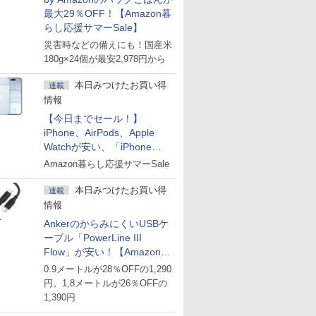
最大29％OFF！【Amazon暮
らし応援サマーSale】
災害時などの備えにも！国産米
180g×24個が最安2,978円から
本日みつけたお買い得
連載
情報
【今日までセール！】
iPhone、AirPods、Apple
Watchが安い、「iPhone
Air」256GB版が139,800円な
Amazon暮らし応援サマーSale
ど
本日みつけたお買い得
連載
情報
AnkerのからみにくいUSBケ
ーブル「PowerLine III
Flow」が安い！【Amazon暮
らし応援サマーSale】
0.9メートルが28％OFFの1,290
円。1,8メートルが26％OFFの
1,390円