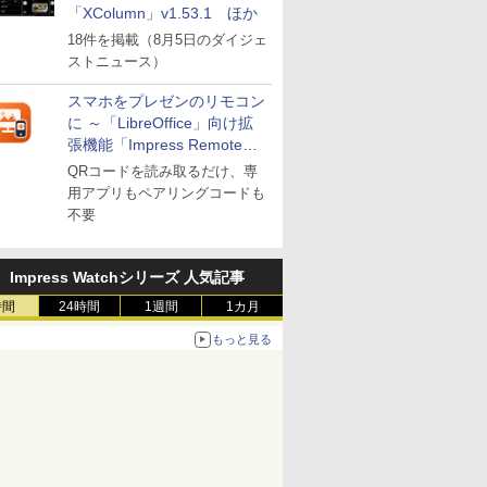
「XColumn」v1.53.1 ほか
18件を掲載（8月5日のダイジェ
ストニュース）
スマホをプレゼンのリモコン
に ～「LibreOffice」向け拡
張機能「Impress Remote」
が公開
QRコードを読み取るだけ、専
用アプリもペアリングコードも
不要
Impress Watchシリーズ 人気記事
時間
24時間
1週間
1カ月
もっと見る