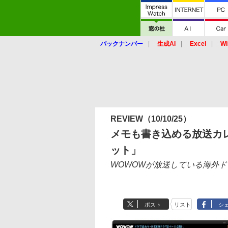
バックナンバー
生成AI
Excel
Wi
REVIEW
（10/10/25）
メモも書き込める放送カ
ット」
WOWOWが放送している海外
ポスト
リスト
シ