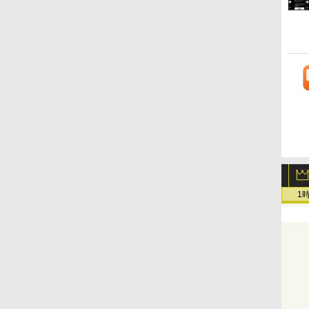
版にも！ 非エンジニア
リー、広告なし、メタ
広告無し、ブラック
ト、プレミアムペン付
のためのAIコーディン
リックブラック
(2025年発売)
き、グラファイト
グ入門シリーズ
1