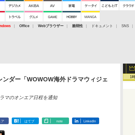
ndows
Office
Webブラウザー
脆弱性
ドキュメント
SNS
1
レンダー「WOWOW海外ドラマウィジェ
ドラマのオンエア日程を通知
ェア
はてブ
note
LinkedIn