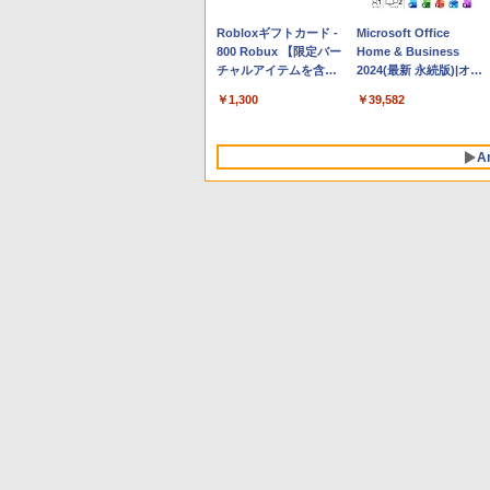
Apple 2026 MacBook
Robloxギフトカード -
tomtoc 360°保護 15.6
Microsoft Office
Neo A18 Proチップ搭
800 Robux 【限定バー
16インチ パソコンケー
Home & Business
載13インチノートブッ
チャルアイテムを含
ス Dell NEC Lavie
2024(最新 永続版)|オン
ク：AIとApple
む】 【オンラインゲー
ASUS HP dynabook
ラインコード
￥162,598
￥1,300
￥2,952
￥39,582
Intelligence、Liquid
ムコード】 ロブロック
Lenovo対応
版|Windows11、
Retinaディスプレイ、
ス | オンラインコード
10/mac対応|PC2台
8GBメモリ、512GB
版
A
SSD、1080p FaceTime
HDカメラ、Touch ID -
インディゴ + 3年延長
AppleCare+ for 13イン
チMacBook Neo(A18
Pro)|ダウンロード版
生成AIパスポート公式
Amazon Kindle
AIイラスト表現辞典: 思
Amazon Kindle - 目に
テキスト 第４版
Paperwhite (16GB) 7
い通りの絵を引き出す
優しい、かさばらな
インチディスプレイ、
プロンプトの言葉 AI画
い、大きな画面で読み
￥1,766
色調調節ライト、12週
像生成シリーズ (はぴー
やすい、6週間持続バッ
￥27,980
￥480
￥19,980
間持続バッテリー、広
イラストLabo)
テリー、6インチディス
告なし、ブラック
プレイ電子書籍リーダ