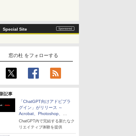
Special Site
窓の杜 をフォローする
新記事
「ChatGPT向けアドビプラ
グイン」がリリース ～
Acrobat、Photoshop、
Premiereなどの機能を1つの
ChatGPT内で完結する新たなク
プラグインに統合
リエイティブ体験を提供