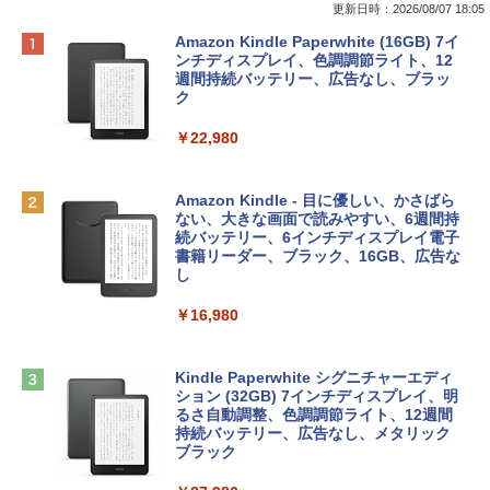
更新日時：2026/08/07 18:05
Apple 2026 MacBook Neo A18 Proチッ
Robloxギフトカード - 800 Robux 【限
生成AIパスポート公式テキスト 第４版
Amazon Kindle Paperwhite (16GB) 7イ
プ搭載13インチノートブック：AIとAppl
定バーチャルアイテムを含む】 【オンラ
ンチディスプレイ、色調調節ライト、12
e Intelligence、Liquid Retinaディスプ
インゲームコード】 ロブロックス | オン
週間持続バッテリー、広告なし、ブラッ
￥1,766
レイ、8GBメモリ、512GB SSD、1080p
ラインコード版
ク
FaceTime HDカメラ、Touch ID - インデ
ィゴ + 3年延長 AppleCare+ for 13インチ
￥1,300
￥22,980
MacBook Neo(A18 Pro)|ダウンロード版
AIイラスト表現辞典: 思い通りの絵を引き
￥162,598
出す プロンプトの言葉 AI画像生成シリー
Microsoft Office Home & Business 202
Amazon Kindle - 目に優しい、かさばら
ズ (はぴーイラストLabo)
4(最新 永続版)|オンラインコード版|Wind
ない、大きな画面で読みやすい、6週間持
ows11、10/mac対応|PC2台
続バッテリー、6インチディスプレイ電子
tomtoc 360°保護 15.6 16インチ パソコ
書籍リーダー、ブラック、16GB、広告な
￥480
ンケース Dell NEC Lavie ASUS HP dyna
し
￥39,582
book Lenovo対応
￥16,980
ClaudeCode いちばんやさしい 教科書:
￥2,952
非エンジニア 初心者 素人 でも安心 使い
Robloxギフトカード - 2,000 Robux 【限
方 マニュアル AI副業にもコンテンツ作成
定バーチャルアイテムを含む】 【オンラ
にもKindle出版にも！ 非エンジニアのた
インゲームコード】 ロブロックス | オン
Kindle Paperwhite シグニチャーエディ
めのAIコーディング入門シリーズ
Apple 2026 MacBook Air M5チップ搭載
ラインコード版
ション (32GB) 7インチディスプレイ、明
13インチノートブック：AIとApple Intell
るさ自動調整、色調調節ライト、12週間
igence、13.6インチLiquid Retinaディ
持続バッテリー、広告なし、メタリック
￥99
￥3,200
スプレイ、16GBユニファイドメモリ、1
ブラック
TB SSDストレージ、12MPセンターフレ
ームカメラ、日本語キーボード、Touch I