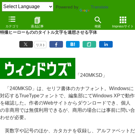
Powered by
Translate
REVIEW
（11/03/30）
カテゴリ
過去記事
検索
Impressサイト
昭和の香り漂うカナフォント「240MKSD」
特撮ヒーローもののタイトル文字を連想させる字体
リスト
「240MKSD」
「240MKSD」は、セリフ書体のカナフォント。Windowsに
対応するTrueTypeフォントで、編集部にてWindows XPで動作
を確認した。作者のWebサイトからダウンロードでき、個人
の非商用では無償利用できるが、商用の場合には事前に問い合
わせが必要。
英数字や記号のほか、カタカナを収録し、アルファベットだ