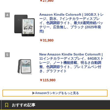
￥27,980
1冊ですべて身につくHTML & CSSとWe
Robloxギフトカード - 1000 Robux 【限
D - シルバー
bデザイン入門講座［第2版］
定バーチャルアイテムを含む】 【オンラ
インゲームコード】 ロブロックス |オン
￥261,414
ラインコード版
Amazon Kindle Colorsoft | 16GBストレ
￥1,292
ージ、防水、7インチカラーディスプレ
イ、色調調節ライト、最大8週間持続バッ
￥1,600
【Amazon.co.jp限定】 HP ノートパソコ
テリー、広告無し、ブラック (2025年発
ン 15-fd 15.6インチ 16GBメモリ 512GB
売)
FM TOWNS ハイパー・カタログ: 本体ハ
SSD インテル Core 5
ードウェア・市販ソフトウェアのパーフ
Windows版 | Minecraft (マインクラフ
￥31,980
ェクトリストと最新エミュレータ紹介
ト): Java & Bedrock Edition | オンライ
￥129,800
ンコード版
￥1,600
New Amazon Kindle Scribe Colorsoft |
￥3,600
FMV ノートパソコン WE1-K3 (MS 365 P
11インチカラーディスプレイ、64GBスト
ersonal/Copilotキー搭載/Win 11/15.6型/
レージ、ノート機能搭載、明るさ自動調
Core i5/16GB/SSD 512GB/ホワイト) FM
整、色調調節ライト、プレミアムペン付
VWK3E15W_AZ
き、グラファイト
￥139,880
￥115,980
Amazonランキングをもっと見る
おすすめ記事