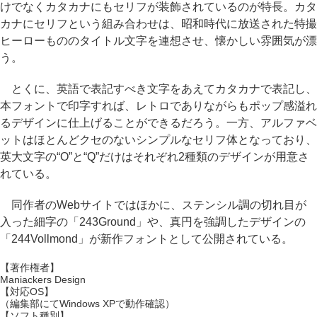
けでなくカタカナにもセリフが装飾されているのが特長。カタ
カナにセリフという組み合わせは、昭和時代に放送された特撮
ヒーローもののタイトル文字を連想させ、懐かしい雰囲気が漂
う。
とくに、英語で表記すべき文字をあえてカタカナで表記し、
本フォントで印字すれば、レトロでありながらもポップ感溢れ
るデザインに仕上げることができるだろう。一方、アルファベ
ットはほとんどクセのないシンプルなセリフ体となっており、
英大文字の“O”と“Q”だけはそれぞれ2種類のデザインが用意さ
れている。
同作者のWebサイトではほかに、ステンシル調の切れ目が
入った細字の「243Ground」や、真円を強調したデザインの
「244Vollmond」が新作フォントとして公開されている。
【著作権者】
Maniackers Design
【対応OS】
（編集部にてWindows XPで動作確認）
【ソフト種別】