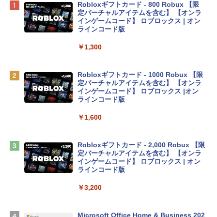
Apple 2026 MacBook Neo A18 Proチッ
Robloxギフトカード - 800 Robux 【限
プ搭載13インチノートブック：AIとAppl
定バーチャルアイテムを含む】 【オンラ
e Intelligenceのために設計、Liquid Ret
インゲームコード】 ロブロックス | オン
inaディスプレイ、8GBユニファイドメモ
ラインコード版
リ、256GB SSDストレージ、1080p Fac
eTime HDカメラ - インディゴ
￥1,300
￥113,748
Robloxギフトカード - 1000 Robux 【限
定バーチャルアイテムを含む】 【オンラ
tomtoc 360°保護 15.6 16インチ パソコ
インゲームコード】 ロブロックス |オン
ンケース Dell NEC Lavie ASUS HP dyna
ラインコード版
book Lenovo対応
￥1,600
￥2,952
Robloxギフトカード - 2,000 Robux 【限
Apple 2026 MacBook Air M5チップ搭載
定バーチャルアイテムを含む】 【オンラ
13インチノートブック：AIとApple Intell
インゲームコード】 ロブロックス | オン
igence、13.6インチLiquid Retinaディ
ラインコード版
スプレイ、16GBユニファイドメモリ、1
TB SSDストレージ、12MPセンターフレ
￥3,200
ームカメラ、日本語キーボード、Touch I
D - ミッドナイト
Microsoft Office Home & Business 202