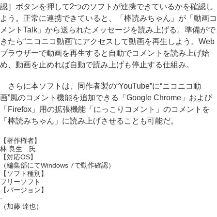
認］ボタンを押して2つのソフトが連携できているかを確認し
よう。正常に連携できていると、「棒読みちゃん」が「動画コ
メントTalk」から送られたメッセージを読み上げる。準備がで
きたら“ニコニコ動画”にアクセスして動画を再生しよう。Web
ブラウザーで動画を再生すると自動でコメントを読み上げ始
め、動画を止めれば自動で読み上げも停止する仕組み。
さらに本ソフトは、同作者製の“YouTube”に“ニコニコ動
画”風のコメント機能を追加できる「Google Chrome」および
「Firefox」用の拡張機能「にっこりコメント」のコメントを
「棒読みちゃん」に読み上げさせることも可能だ。
【著作権者】
林 良生 氏
【対応OS】
（編集部にてWindows 7で動作確認）
【ソフト種別】
フリーソフト
【バージョン】
-
（加藤 達也）