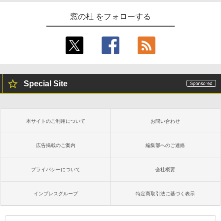
1冊ですべて身につくHTML & CSSとWe
bデザイン入門講座［第2版］
窓の杜 をフォローする
Kindle Paperwhite シグニチャーエディ
ション (32GB) 7インチディスプレイ、明
￥1,292
るさ自動調整、色調調節ライト、12週間
持続バッテリー、広告なし、メタリック
ブラック
ClaudeCode いちばんやさしい 教科書:
￥27,980
非エンジニア 初心者 素人 でも安心 使い
方 マニュアル AI副業にもコンテンツ作成
Special Site
にもKindle出版にも！ 非エンジニアのた
めのAIコーディング入門シリーズ
Amazon Kindle Paperwhite (16GB) 7イ
ンチディスプレイ、色調調節ライト、12
￥99
週間持続バッテリー、広告なし、ブラッ
本サイトのご利用について
お問い合わせ
ク
￥22,980
AIイラスト表現辞典: 思い通りの絵を引き
広告掲載のご案内
編集部へのご連絡
出す プロンプトの言葉 AI画像生成シリー
ズ (はぴーイラストLabo)
プライバシーについて
会社概要
Amazon Kindle Colorsoft | 16GBストレ
￥480
ージ、防水、7インチカラーディスプレ
イ、色調調節ライト、最大8週間持続バッ
インプレスグループ
特定商取引法に基づく表示
テリー、広告無し、ブラック (2025年発
売)
FM TOWNS ハイパー・カタログ: 本体ハ
ードウェア・市販ソフトウェアのパーフ