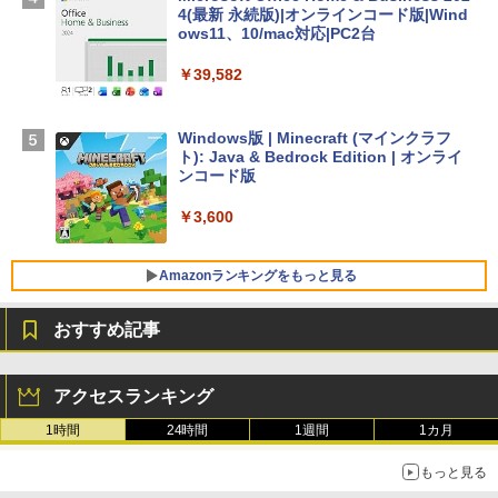
￥278,800
4(最新 永続版)|オンラインコード版|Wind
ows11、10/mac対応|PC2台
【Amazon.co.jp限定】 HP ノートパソコ
￥39,582
ン 15-fd 15.6インチ 16GBメモリ 512GB
SSD インテル Core 5
Windows版 | Minecraft (マインクラフ
￥129,800
ト): Java & Bedrock Edition | オンライ
ンコード版
FMV ノートパソコン WE1-K3 (MS 365 P
￥3,600
ersonal/Copilotキー搭載/Win 11/15.6型/
Core i5/16GB/SSD 512GB/ホワイト) FM
VWK3E15W_AZ
Amazonランキングをもっと見る
￥139,880
おすすめ記事
生成AIパスポート公式テキスト 第４版
Amazon Kindle - 目に優しい、かさばら
ない、大きな画面で読みやすい、6週間持
アクセスランキング
続バッテリー、6インチディスプレイ電子
￥1,766
書籍リーダー、マッチャ、16GB、広告な
1時間
24時間
1週間
1カ月
し
もっと見る
￥16,980